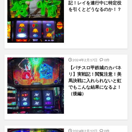
記！レイを連行中に特定役
を引くとどうなるのか！？
2024年2月17日
0件
【パチスロ甲鉄城のカバネ
リ】実戦記！閲覧注意！美
馬決戦に入れられないと虹
でもこんな結果になるよ！
（後編）
2024年2月12日
0件