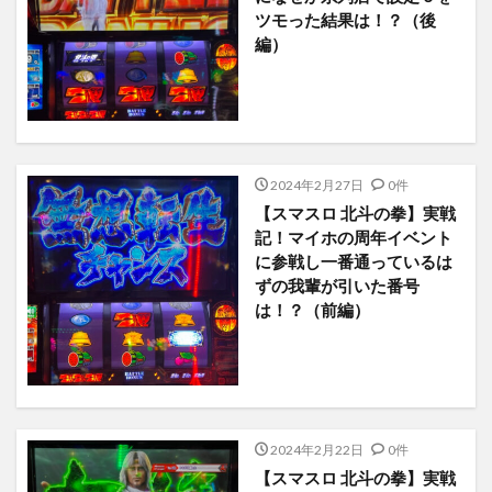
ツモった結果は！？（後
編）
2024年2月27日
0件
【スマスロ 北斗の拳】実戦
記！マイホの周年イベント
に参戦し一番通っているは
ずの我輩が引いた番号
は！？（前編）
2024年2月22日
0件
【スマスロ 北斗の拳】実戦