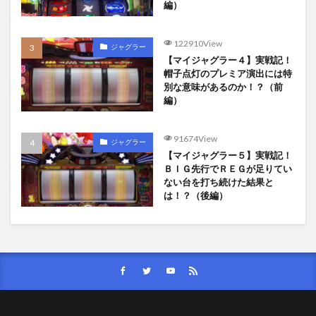
編）
122910View
ジャグラー
【マイジャグラー４】実戦記！
帽子点灯のプレミア演出には特
別な意味があるのか！？（前
編）
91674View
ジャグラー
【マイジャグラー５】実戦記！
ＢＩＧ先行でＲＥＧが足りてい
ない台を打ち続けた結果と
は！？（後編）