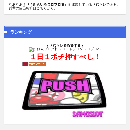
やあやあ！
『さむらい流スロプロ道』
を運営している
さむらい
である。
我輩の自己紹介は
こちら
から。
ランキング
▼さむらいを応援する▼
１日１ポチ押すべし！