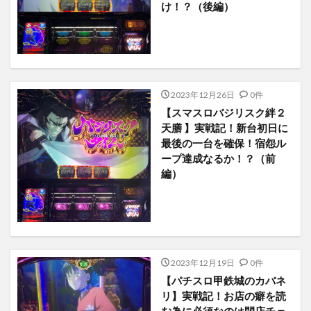
け！？（後編）
2023年12月26日
0件
【スマスロバジリスク絆２
天膳 】実戦記！新台初日に
最後の一台を確保！宿怨ル
ープ達成なるか！？（前
編）
2023年12月19日
0件
【パチスロ甲鉄城のカバネ
リ】実戦記！お店の癖を読
む為に必須なのは閉店チェ