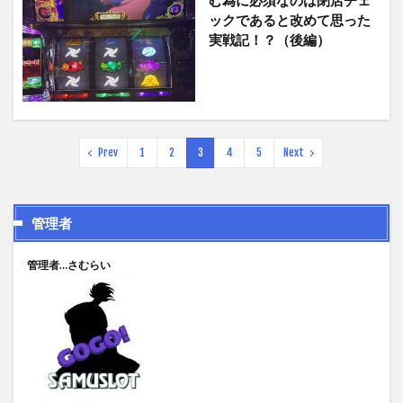
ックであると改めて思った
実戦記！？（後編）
Prev
1
2
3
4
5
Next
管理者
管理者…さむらい