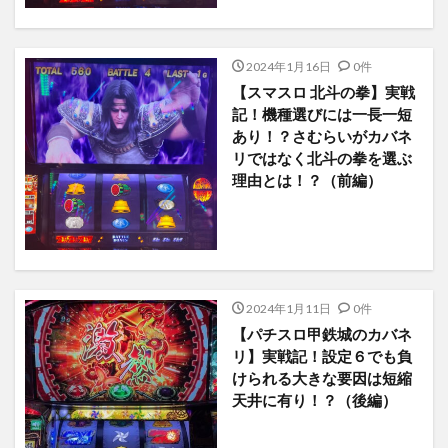
2024年1月16日
0件
【スマスロ 北斗の拳】実戦
記！機種選びには一長一短
あり！？さむらいがカバネ
リではなく北斗の拳を選ぶ
理由とは！？（前編）
2024年1月11日
0件
【パチスロ甲鉄城のカバネ
リ】実戦記！設定６でも負
けられる大きな要因は短縮
天井に有り！？（後編）