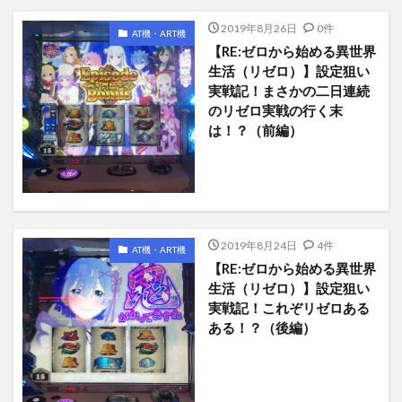
2019年8月26日
0件
AT機・ART機
【RE:ゼロから始める異世界
生活（リゼロ）】設定狙い
実戦記！まさかの二日連続
のリゼロ実戦の行く末
は！？（前編）
2019年8月24日
4件
AT機・ART機
【RE:ゼロから始める異世界
生活（リゼロ）】設定狙い
実戦記！これぞリゼロある
ある！？（後編）