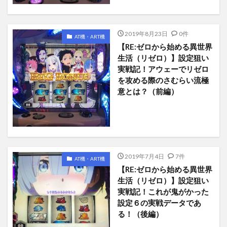
2019年8月23日
0件
AT機・ART機
【RE:ゼロから始める異世界
生活（リゼロ）】設定狙い
実戦記！アウェーでリゼロ
を攻める際のさむらい流極
意とは？（前編）
2019年7月4日
7件
AT機・ART機
【RE:ゼロから始める異世界
生活（リゼロ）】設定狙い
実戦記！これが鬼がかった
設定６の実戦データであ
る！（後編）