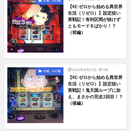
AT機・ART機
【RE:ゼロから始める異世界
生活（リゼロ）】設定狙い
実戦記！有利区間が抜けず
ともモードＢばかり！？
（前編）
2019年8月27日
0件
AT機・ART機
【RE:ゼロから始める異世界
生活（リゼロ）】設定狙い
実戦記！鬼天国ループに加
え、まさかの完走2回目！？
（後編）