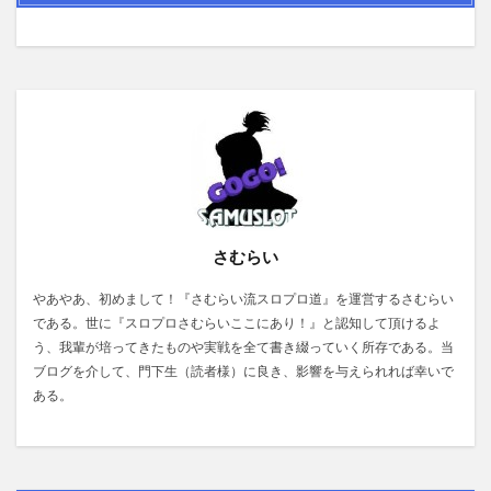
さむらい
やあやあ、初めまして！『さむらい流スロプロ道』を運営するさむらい
である。世に『スロプロさむらいここにあり！』と認知して頂けるよ
う、我輩が培ってきたものや実戦を全て書き綴っていく所存である。当
ブログを介して、門下生（読者様）に良き、影響を与えられれば幸いで
ある。