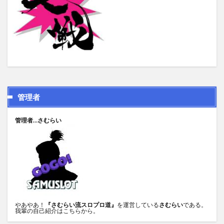
管理者
管理者…さむらい
やあやあ！
『さむらい流スロプロ道』
を運営している
さむらい
である。
我輩の自己紹介は
こちら
から。