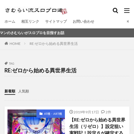
ホーム
相互リンク
サイトマップ
お問い合わせ
むらいがスロプロを目指すお話
HOME
RE:ゼロから始める異世界生活
TAG
RE:ゼロから始める異世界生活
新着順
人気順
2019年9月17日
2件
AT機・ART機
【RE:ゼロから始める異世界
生活（リゼロ）】設定狙い
実戦記！設定６が確定する