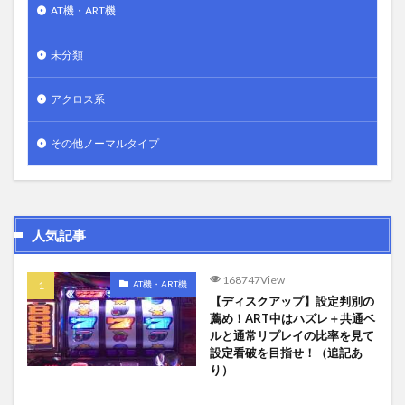
AT機・ART機
未分類
アクロス系
その他ノーマルタイプ
人気記事
168747View
AT機・ART機
【ディスクアップ】設定判別の
薦め！ART中はハズレ＋共通ベ
ルと通常リプレイの比率を見て
設定看破を目指せ！（追記あ
り）