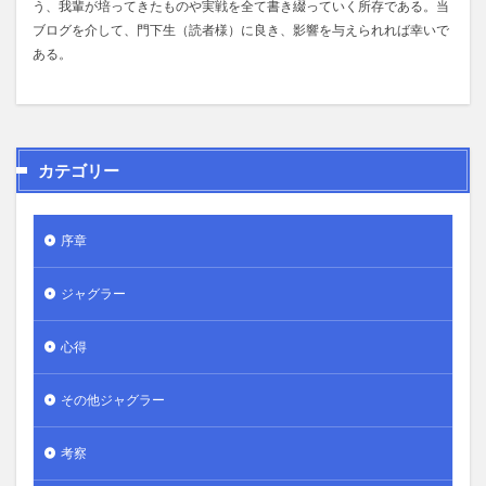
う、我輩が培ってきたものや実戦を全て書き綴っていく所存である。当
ブログを介して、門下生（読者様）に良き、影響を与えられれば幸いで
ある。
カテゴリー
序章
ジャグラー
心得
その他ジャグラー
考察