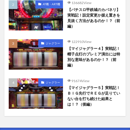
136682View
AT機・ART機
【パチスロ甲鉄城のカバネリ】
実戦記！設定変更か据え置きを
見抜く方法があるのか！？（前
編）
122910View
ジャグラー
【マイジャグラー４】実戦記！
帽子点灯のプレミア演出には特
別な意味があるのか！？（前
編）
91674View
ジャグラー
【マイジャグラー５】実戦記！
ＢＩＧ先行でＲＥＧが足りてい
ない台を打ち続けた結果と
は！？（後編）