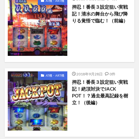
AT機・ART機
押忍！番長３設定狙い実戦
記！清水の舞台から飛び降
りる覚悟で臨む！（前編）
2018年9月28日
0件
AT機・ART機
押忍！番長３設定狙い実戦
記！絶頂対決でJACK
POT！？過去最高記録を樹
立！（後編）