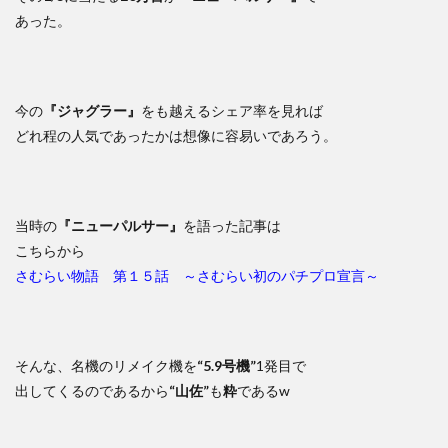
あった。
今の
『ジャグラー』
をも越えるシェア率を見れば
どれ程の人気であったかは想像に容易いであろう。
当時の
『ニューパルサー』
を語った記事は
こちらから
さむらい物語 第１５話 ～さむらい初のパチプロ宣言～
そんな、名機のリメイク機を
“5.9号機”
1発目で
出してくるのであるから
“山佐”
も
粋
であるw