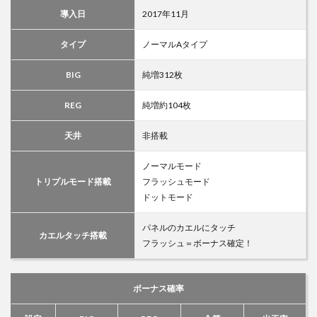
導入日
2017年11月
タイプ
ノーマルAタイプ
BIG
純増312枚
REG
純増約104枚
天井
非搭載
ノーマルモード
トリプルモード搭載
フラッシュモード
ドットモード
パネルのカエルにタッチ
カエルタッチ搭載
フラッシュ＝ボーナス確定！
ボーナス確率