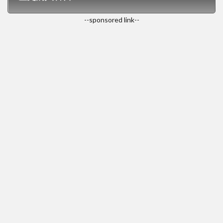
--sponsored link--