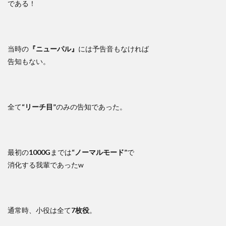
である！
当時の
『ニューパル』
には予告音もなければ
告知もない。
全て
“リーチ目”
のみの告知であった。
最初の
1000G
までは
“ノーマルモード”
で
消化する我輩であったw
通常時、小役は全て
7枚役
。