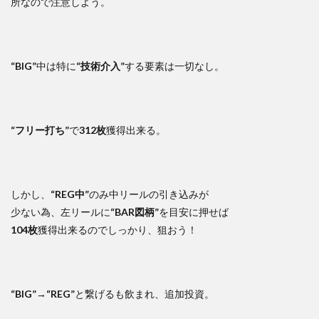
所なので注意しよう。
“BIG”
中は特に
“技術介入”
する要素は一切なし。
“フリー打ち”
で
312枚
獲得出来る。
しかし、
“REG中”
のみ中リールの引き込みが
少ない為、左リールに
“BAR図柄”
を目安に押せば
104枚
獲得出来るのでしっかり、狙おう！
“BIG”
→
“REG”
と繋げるも飲まれ、追加投資。