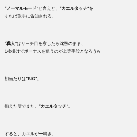
“ノーマルモード”
と言えど、
“カエルタッチ”
を
すれば派手に告知される。
“職人”
はリーチ目を察したら沈黙のまま、
1枚掛けでボーナスを狙うのが上等手段となろうw
初当たりは
“BIG”
。
揃えた所でまた、
“カエルタッチ”
。
すると、カエルが一鳴き、