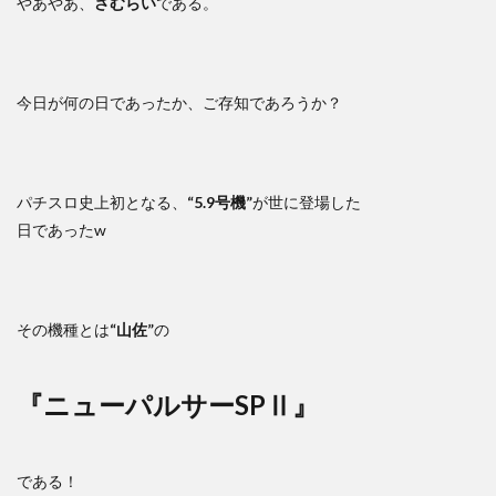
やあやあ、
さむらい
である。
今日が何の日であったか、ご存知であろうか？
パチスロ史上初となる、
“5.9号機”
が世に登場した
日であったw
その機種とは
“山佐”
の
『ニューパルサーSPⅡ』
である！