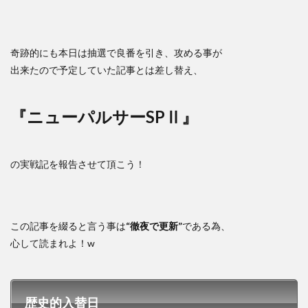
奇跡的にも本日は抽選で良番を引き、攻める事が
出来たので予定していた記事とは差し替え、
『ニューパルサーSPⅡ』
の実戦記を報告させて頂こう！
この記事を綴ると言う事は
“徹夜で更新”
である為、
心して読まれよ！w
歴史的入替日