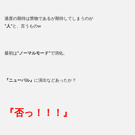
過度の期待は禁物であるが期待してしまうのが
“人”
と、言うものw
最初は
“ノーマルモード”
で消化。
『ニューパル』
に演出などあったか？
『否っ！！！』