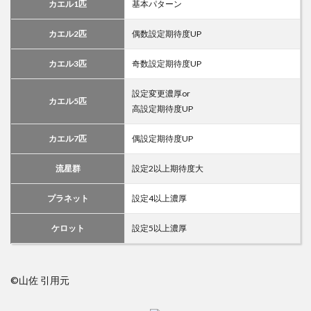
カエル1匹
基本パターン
カエル2匹
偶数設定期待度UP
カエル3匹
奇数設定期待度UP
設定変更濃厚or
カエル5匹
高設定期待度UP
カエル7匹
偶設定期待度UP
流星群
設定2以上期待度大
プラネット
設定4以上濃厚
ケロット
設定5以上濃厚
©山佐 引用元