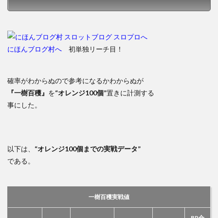
にほんブログ村へ
初単独リーチ目！
確率がわからぬので参考になるかわからぬが
『一樹百穫』
を
“オレンジ100個”
置きに計測する
事にした。
以下は、
“オレンジ100個までの実戦データ”
である。
一樹百穫実戦値
BR合