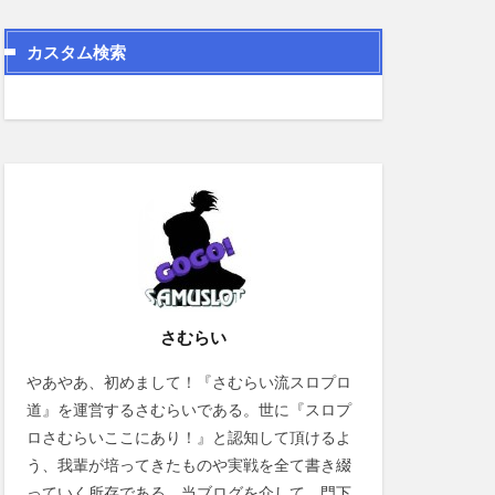
カスタム検索
さむらい
やあやあ、初めまして！『さむらい流スロプロ
道』を運営するさむらいである。世に『スロプ
ロさむらいここにあり！』と認知して頂けるよ
う、我輩が培ってきたものや実戦を全て書き綴
っていく所存である。当ブログを介して、門下