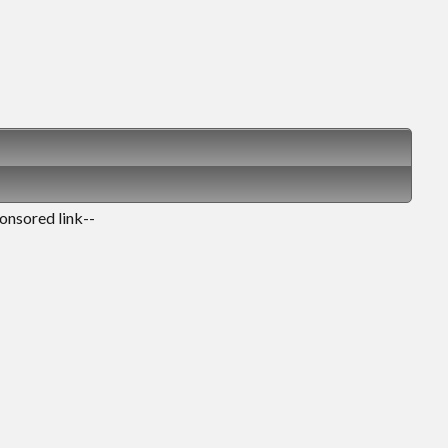
onsored link--