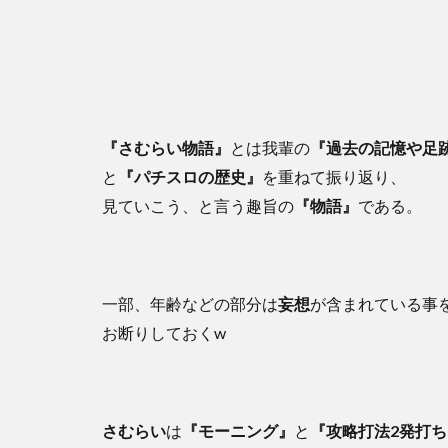
『さむらい物語』
とは我輩の
『過去の記憶や足
と
『パチスロの歴史』
を重ねて振り返り、
見ていこう、と言う趣旨の
『物語』
である。
一部、年齢などの部分は
妄想
が含まれている事
お断りしておくw
さむらい
は
『モーニング』
と
『攻略打法2発打ち