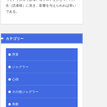
生（読者様）に良き、影響を与えられれば幸い
である。
カテゴリー
序章
ジャグラー
心得
その他ジャグラー
考察