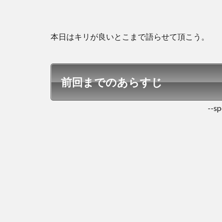
本日はキリが良いとこまで語らせて頂こう。
前回までのあらすじ
--sp