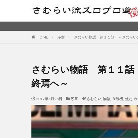
HOME
序章
さむらい物語 第１１話 ～さむらい
さむらい物語 第１１話
終焉へ～
2017年3月28日
序章
さむらい
,
物語
,
３号機
,
歴史
,
カ