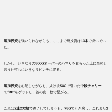
追加投資
を強いられながらも、ここまで総投資は
13本
で凌いでい
た。
しかし、いきなりの
800Gオーバー
のハマりを食らった上に単発と
言う仕打ちにいきなりピンチに陥る。
追加投資
を心配しながらも、抜け後
50G
で引いた
中段チェリー
で
“BB”
をゲットし、首の皮一枚で繋がる。
これは
2連232枚
で終了してしまうも、
98G
で引き戻し、これまた
2