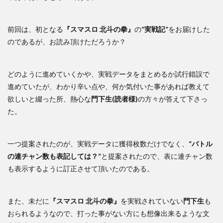
前回は、初となる
『スマスロ 北斗の拳』
の
“実戦記”
をお届けした
のであるが、お読み頂けただろうか？
どのように進めていくかや、実戦データをまとめるか試行錯誤で
進めていたが、わかり辛い点や、何か気付いた事があれば教えて
欲しいと綴った所、熱心な
門下生(読者様)
の方々が答えて下さっ
た。
一つ提案されたのが、実戦データに獲得枚数だけでなく、
“バトル
の連チャン数も表記しては？”
と提案されたので、表に連チャン数
も表示するように訂正させて頂いたのである。
また、未だに
『スマスロ 北斗の拳』
を実戦されていない
門下生
も
おられるようなので、打った事がない方にも想像出来るような文