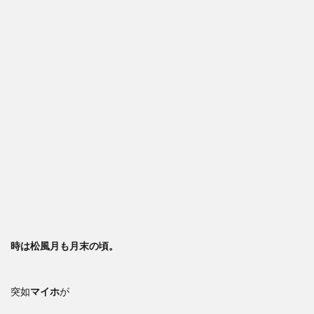
時は松風月も月末の頃。
突如
マイホ
が