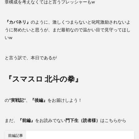
章構成を考えなくてはと言うプレッシャーもw
『カバネリ』
のように、激しくつまらないと叱咤激励されないよ
うに努めたいと思うが、まだ最初なので温かい目で見守ってほし
いw
と言う訳で、本日であるが
『スマスロ 北斗の拳』
の
“実戦記”
、
『後編』
をお届けしよう！
まだ、
『前編』
をお読みでない
門下生（読者様）
はこちらから
前編記事