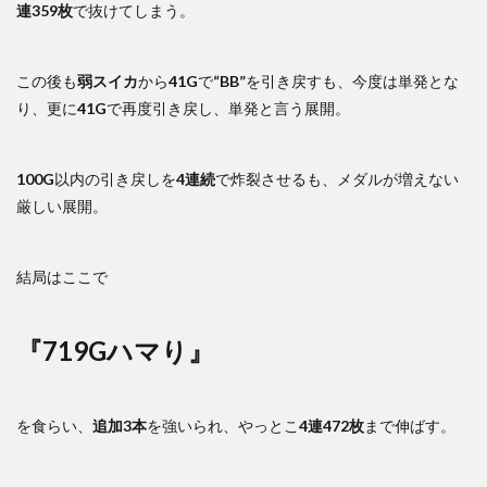
連359枚
で抜けてしまう。
この後も
弱スイカ
から
41G
で
“BB”
を引き戻すも、今度は単発とな
り、更に
41G
で再度引き戻し、単発と言う展開。
100G
以内の引き戻しを
4連続
で炸裂させるも、メダルが増えない
厳しい展開。
結局はここで
『719Gハマり』
を食らい、
追加3本
を強いられ、やっとこ
4連472枚
まで伸ばす。