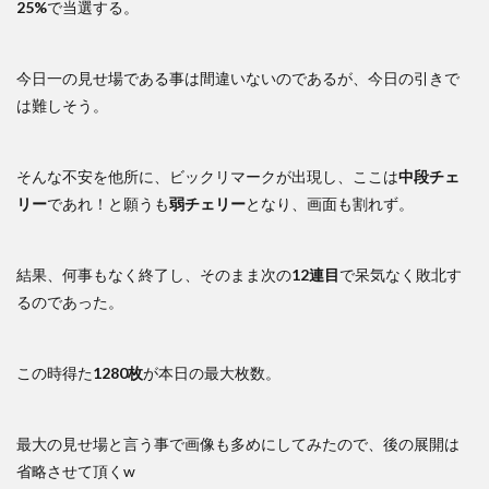
25%
で当選する。
今日一の見せ場である事は間違いないのであるが、今日の引きで
は難しそう。
そんな不安を他所に、ビックリマークが出現し、ここは
中段チェ
リー
であれ！と願うも
弱チェリー
となり、画面も割れず。
結果、何事もなく終了し、そのまま次の
12連目
で呆気なく敗北す
るのであった。
この時得た
1280枚
が本日の最大枚数。
最大の見せ場と言う事で画像も多めにしてみたので、後の展開は
省略させて頂くw