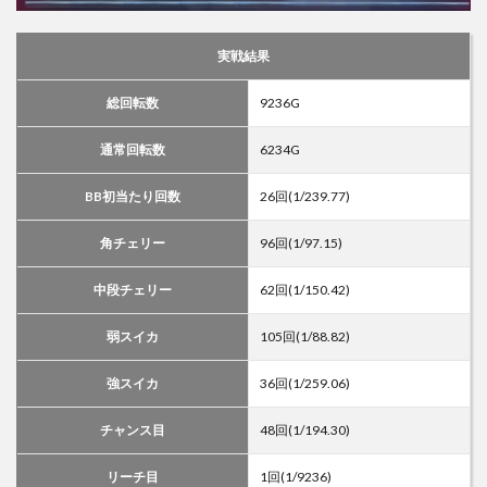
実戦結果
総回転数
9236G
通常回転数
6234G
BB初当たり回数
26回(1/239.77)
角チェリー
96回(1/97.15)
中段チェリー
62回(1/150.42)
弱スイカ
105回(1/88.82)
強スイカ
36回(1/259.06)
チャンス目
48回(1/194.30)
リーチ目
1回(1/9236)