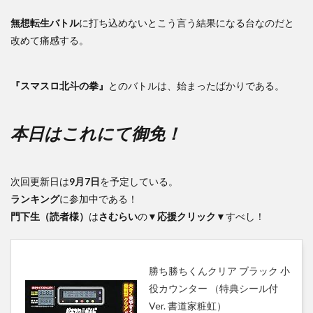
無想転生バトル
に打ち込めないとこう言う結果になる台なのだと
改めて痛感する。
『スマスロ北斗の拳』
とのバトルは、始まったばかりである。
本日はこれにて御免！
次回更新日は
9月7日
を予定している。
ランキング
に参加中である！
門下生（読者様）
は
さむらい
の
▼応援クリック▼
すべし！
勝ち勝ちくんクリア ブラック 小
役カウンター （特典シール付
Ver. 書道家粧虹）