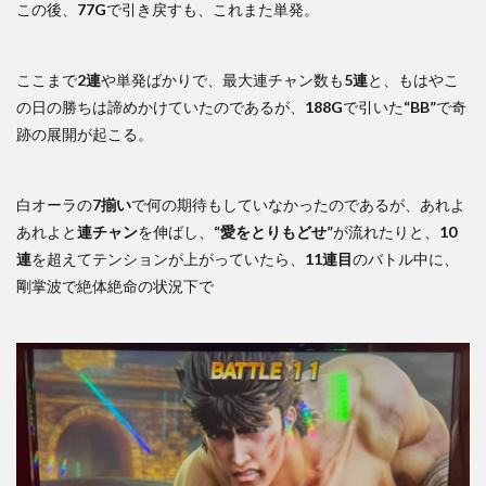
この後、
77G
で引き戻すも、これまた単発。
ここまで
2連
や単発ばかりで、最大連チャン数も
5連
と、もはやこ
の日の勝ちは諦めかけていたのであるが、
188G
で引いた
“BB”
で奇
跡の展開が起こる。
白オーラの
7揃い
で何の期待もしていなかったのであるが、あれよ
あれよと
連チャン
を伸ばし、
“愛をとりもどせ”
が流れたりと、
10
連
を超えてテンションが上がっていたら、
11連目
のバトル中に、
剛掌波で絶体絶命の状況下で