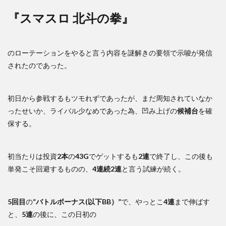
『スマスロ 北斗の拳』
のローテーションをやると言う内容を謎解きの要領で示唆が発信
されたのであった。
初日から参戦するもツモれずであったが、まだ周知されていなか
ったせいか、ライバル少なめであった為、凹み上げの
候補台
を確
保する。
初当たりは投資
2本
の
43G
でゲットするも
2連
で終了し、この後も
単発こそ回避するものの、
4連続2連
と言う試練が続く。
5回目
の
“バトルボーナス(以下BB）”
で、やっとこ
4連
まで伸ばす
と、
5連
の後に、この日初の