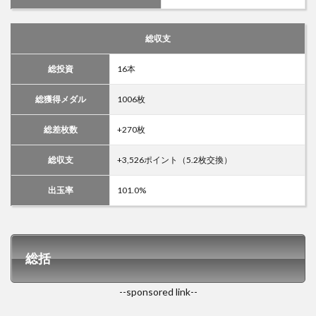
総収支
総投資
16本
総獲得メダル
1006枚
総差枚数
+270枚
総収支
+3,526ポイント（5.2枚交換）
出玉率
101.0%
総括
--sponsored link--