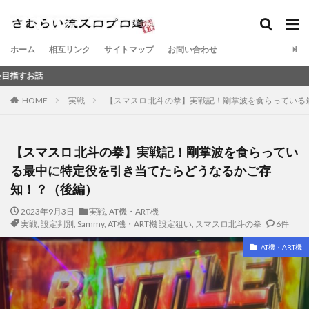
ホーム
相互リンク
サイトマップ
お問い合わせ
元スロッ
HOME
実戦
【スマスロ 北斗の拳】実戦記！剛掌波を食らってい
【スマスロ 北斗の拳】実戦記！剛掌波を食らってい
る最中に特定役を引き当てたらどうなるかご存
知！？（後編）
2023年9月3日
実戦
,
AT機・ART機
実戦
,
設定判別
,
Sammy
,
AT機・ART機 設定狙い
,
スマスロ北斗の拳
6件
AT機・ART機