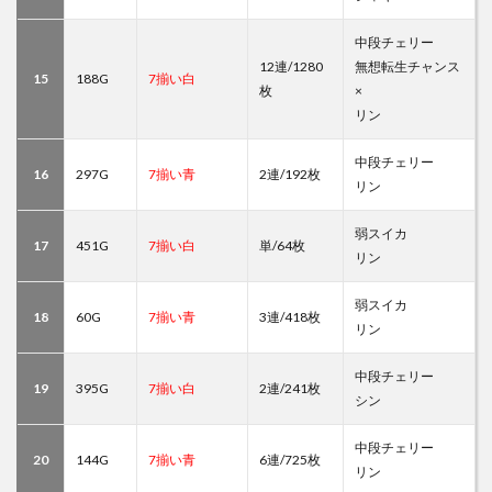
中段チェリー
12連/1280
無想転生チャンス
15
188G
7揃い白
枚
×
リン
中段チェリー
16
297G
7揃い青
2連/192枚
リン
弱スイカ
17
451G
7揃い白
単/64枚
リン
弱スイカ
18
60G
7揃い青
3連/418枚
リン
中段チェリー
19
395G
7揃い白
2連/241枚
シン
中段チェリー
20
144G
7揃い青
6連/725枚
リン