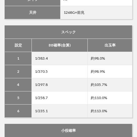
天井
1268G+前兆
スペック
設定
BB確率(合算)
出玉率
1
1/383.4
約98.0%
2
1/370.5
約98.9%
4
1/297.8
約105.7%
5
1/258.7
約110.0%
6
1/235.1
約113.0%
小役確率