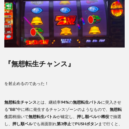
『無想転生チャンス』
を射止めるのであった！
無想転生チャンス
とは、継続率
94%
の
無想転生バトル
に突入させ
る
“BB”
中に稀に発生するチャンスゾーンのようなもので、
無想転
生
図柄揃いで
無想転生バトル
が確定し、
押し順ベル
や
稀役
で抽選
し、
押し順ベル
でも画面割れ
第3停止
で
PUSHボタン
まで行くと、