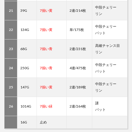
中段チェリー
21
39G
7揃い黄
2連/214枚
リン
中段チェリー
22
134G
7揃い黄
単/175枚
バット
高確チャンス目
23
68G
7揃い青
2連/231枚
リン
中段チェリー
24
250G
7揃い青
4連/475枚
バット
中段チェリー
25
147G
7揃い黄
2連/189枚
リン
謎
26
1014G
7揃い緑
2連/264枚
バット
16G
止め