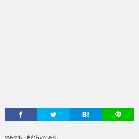
やあやあ、
さむらい
である。