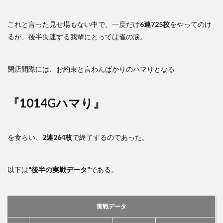
これと言った見せ場もない中で、一度だけ
6連725枚
をやってのけ
るが、後半失速する我輩にとっては雀の涙。
閉店間際には、お約束と言わんばかりのハマりとなる
『1014Gハマり』
を食らい、
2連264枚
で終了するのであった。
以下は
“後半の実戦データ”
である。
実戦データ