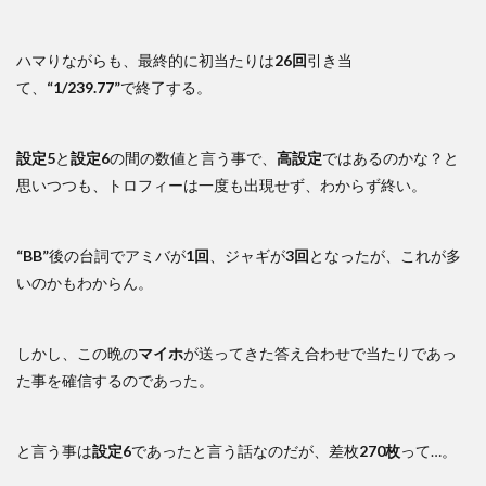
ハマりながらも、最終的に初当たりは
26回
引き当
て、
“1/239.77”
で終了する。
設定5
と
設定6
の間の数値と言う事で、
高設定
ではあるのかな？と
思いつつも、トロフィーは一度も出現せず、わからず終い。
“BB”
後の台詞でアミバが
1回
、ジャギが
3回
となったが、これが多
いのかもわからん。
しかし、この晩の
マイホ
が送ってきた答え合わせで当たりであっ
た事を確信するのであった。
と言う事は
設定6
であったと言う話なのだが、差枚
270枚
って…。