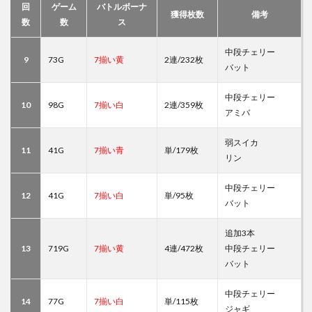
回
ゲーム
バトルボーナ
獲得枚数
備考
数
数
ス
中段チェリー
9
73G
7揃い黄
2連/232枚
バット
中段チェリー
10
98G
7揃い白
2連/359枚
アミバ
弱スイカ
11
41G
7揃い青
単/179枚
リン
中段チェリー
12
41G
7揃い白
単/95枚
バット
追加3本
13
719G
7揃い黄
4連/472枚
中段チェリー
バット
中段チェリー
14
77G
7揃い白
単/115枚
ジャギ