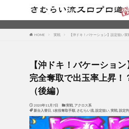
元ス
HOME
実戦
【沖ドキ！バケーション】設定狙い実
【沖ドキ！バケーション
完全奪取で出玉率上昇！
（後編）
2020年11月7日
実戦
,
アクロス系
新台入替日
,
1枚役奪取手順
,
さむらい流
,
設定狙い
,
実戦
,
設定