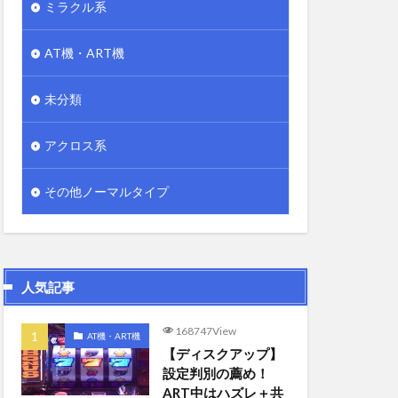
ミラクル系
AT機・ART機
未分類
アクロス系
その他ノーマルタイプ
人気記事
168747View
AT機・ART機
【ディスクアップ】
設定判別の薦め！
ART中はハズレ＋共