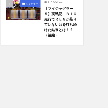
91580View
ジャグラー
【マイジャグラー
５】実戦記！ＢＩＧ
先行でＲＥＧが足り
ていない台を打ち続
けた結果とは！？
（後編）