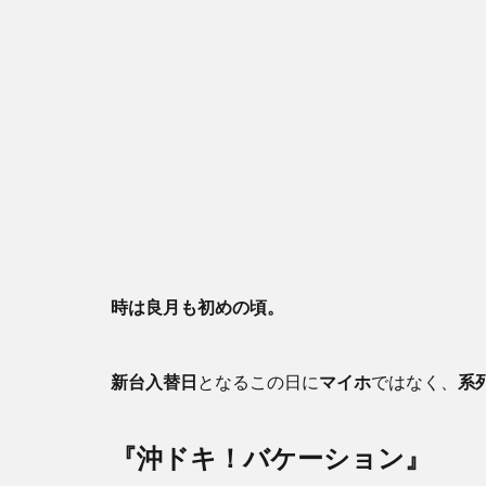
時は良月も初めの頃。
新台入替日
となるこの日に
マイホ
ではなく、
系
『沖ドキ！バケーション』