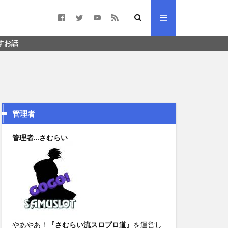
管理者
管理者…さむらい
やあやあ！
『さむらい流スロプロ道』
を運営し