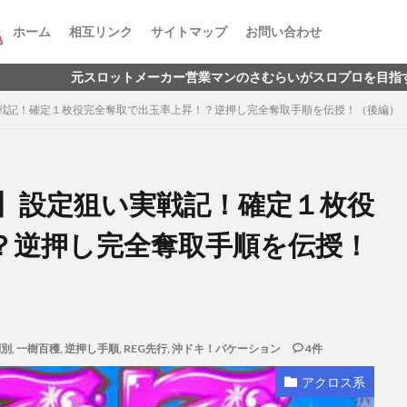
ホーム
相互リンク
サイトマップ
お問い合わせ
ロットメーカー営業マンのさむらいがスロプロを目指すお話
戦記！確定１枚役完全奪取で出玉率上昇！？逆押し完全奪取手順を伝授！（後編）
】設定狙い実戦記！確定１枚役
？逆押し完全奪取手順を伝授！
判別
,
一樹百穫
,
逆押し手順
,
REG先行
,
沖ドキ！バケーション
4件
アクロス系