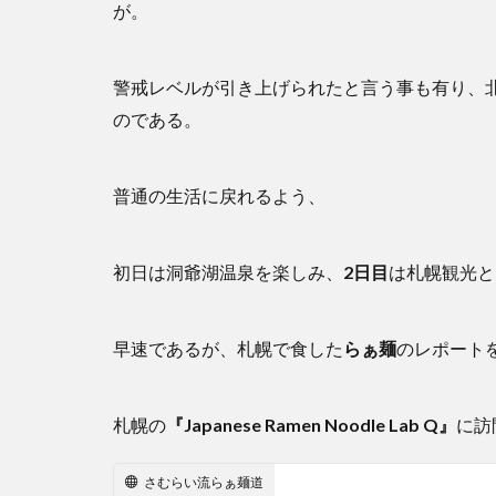
が。
警戒レベルが引き上げられたと言う事も有り、
のである。
普通の生活に戻れるよう、
初日は洞爺湖温泉を楽しみ、
2日目
は札幌観光と
早速であるが、札幌で食した
らぁ麺
のレポート
札幌の
『Japanese Ramen Noodle Lab Q』
に訪
さむらい流らぁ麺道