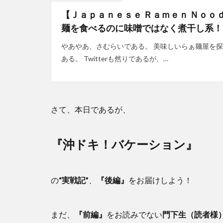
【Ｊａｐａｎｅｓｅ Ｒａｍｅｎ Ｎｏｏｄ
麺を食べるのに味噌ではなく煮干し系！
やあやあ、さむらいである。 美味しいらぁ麺屋を
ある。 Twitterも然りであるが、…
さて、本日であるが、
『沖ドキ！バケーション』
の
“実戦記”
、
『後編』
をお届けしよう！
まだ、
『前編』
をお読みでない
門下生（読者様