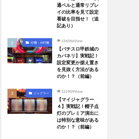
通ベルと通常リプレ
イの比率を見て設定
看破を目指せ！（追
記あり）
136586View
AT機・ART機
【パチスロ甲鉄城の
カバネリ】実戦記！
設定変更か据え置き
を見抜く方法がある
のか！？（前編）
122909View
ジャグラー
【マイジャグラー
４】実戦記！帽子点
灯のプレミア演出に
は特別な意味がある
のか！？（前編）