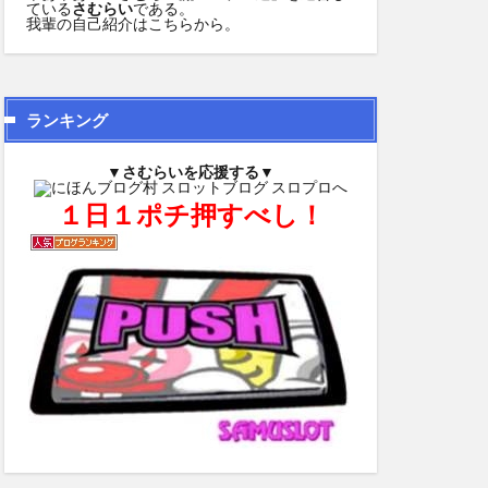
ている
さむらい
である。
我輩の自己紹介は
こちら
から。
ランキング
▼さむらいを応援する▼
１日１ポチ押すべし！