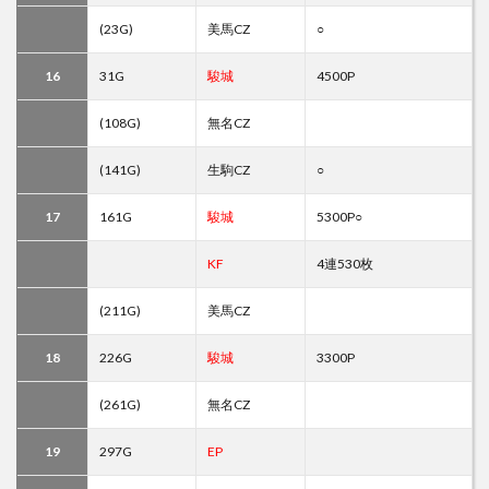
(23G)
美馬CZ
○
16
31G
駿城
4500P
(108G)
無名CZ
(141G)
生駒CZ
○
17
161G
駿城
5300P○
KF
4連530枚
(211G)
美馬CZ
18
226G
駿城
3300P
(261G)
無名CZ
19
297G
EP