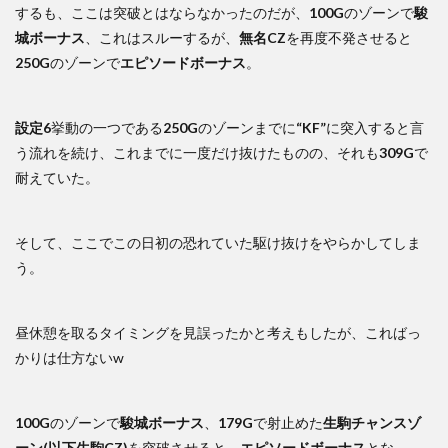
するも、ここは突破とはならなかったのだが、
100G
のゾーンで
駿
城ボーナス
、これはスルーするが、
無名CZ
を再度不発させると
250G
のゾーンで
エピソードボーナス
。
設定6
挙動の一つである
250G
のゾーンまでに
“KF”
に突入すると言
う流れを続け、これまでに一度だけ抜けたものの、それも
309G
で
耐えていた。
そして、ここでこの日初の恐れていた駆け抜けをやらかしてしま
う。
昼休憩を取るタイミングを見誤ったかと考えもしたが、こればっ
かりは仕方ないw
100G
のゾーンで
駿城ボーナス
、
179G
で射止めた
生駒チャンスゾ
ーン(以下生駒CZ)
を突破させると、
エピソードボーナス
とな