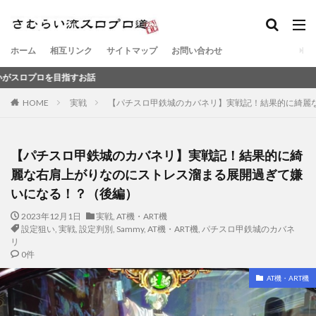
ホーム
相互リンク
サイトマップ
お問い合わせ
お話
HOME
実戦
【パチスロ甲鉄城のカバネリ】実戦記！結果的に綺麗
【パチスロ甲鉄城のカバネリ】実戦記！結果的に綺
麗な右肩上がりなのにストレス溜まる展開過ぎて嫌
いになる！？（後編）
2023年12月1日
実戦
,
AT機・ART機
設定狙い
,
実戦
,
設定判別
,
Sammy
,
AT機・ART機
,
パチスロ甲鉄城のカバネ
リ
0件
AT機・ART機