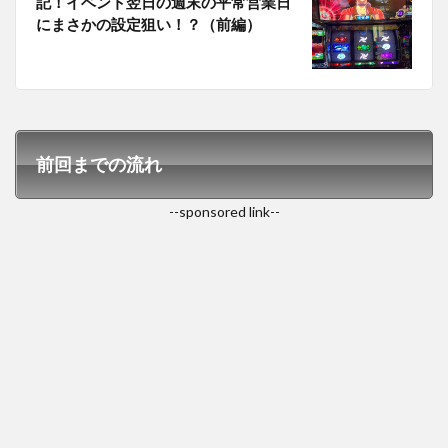
記！イベント翌日の週末の平常営業日
にまさかの設定狙い！？（前編）
前回までの流れ
--sponsored link--