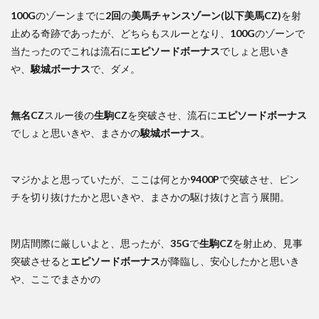
100G
のゾーンまでに
2回
の
美馬チャンスゾーン(以下美馬CZ)
を射
止める奇跡であったが、どちらもスルーとなり、
100G
のゾーンで
当たったのでこれは流石に
エピソードボーナス
でしょと思いき
や、
駿城ボーナス
で、ダメ。
無名CZ
スルー後の
生駒CZ
を突破させ、流石に
エピソードボーナス
でしょと思いきや、まさかの
駿城ボーナス
。
マジかよと思っていたが、ここは何とか
9400P
で突破させ、ピン
チを切り抜けたかと思いきや、まさかの駆け抜けと言う展開。
閉店間際に厳しいよと、思ったが、
35G
で
生駒CZ
を射止め、見事
突破させると
エピソードボーナス
が降臨し、安心したかと思いき
や、ここでまさかの