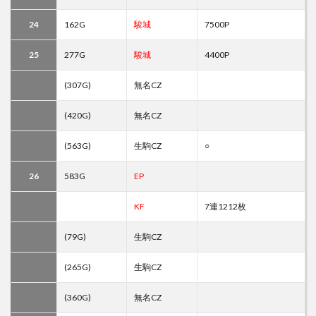
24
162G
駿城
7500P
25
277G
駿城
4400P
(307G)
無名CZ
(420G)
無名CZ
(563G)
生駒CZ
○
26
583G
EP
KF
7連1212枚
(79G)
生駒CZ
(265G)
生駒CZ
(360G)
無名CZ