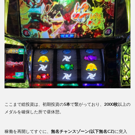
ここまで総投資は、初期投資の
5本
で繋がっており、
2000枚
以上の
メダルを確保した所で昼休憩。
稼働を再開してすぐに、
無名チャンスゾーン(以下無名CZ)
に突入