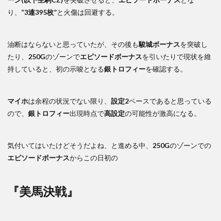
り、
“3連395枚”
と火傷は回避する。
油断はならないと思っていたが、その後も
駿城ボーナス
を突破し
たり、
250G
のゾーンで
エピソードボーナス
を引いたりで現状を維
持していると、初の示唆となる
銀トロフィー
を確認する。
マイホ
は余程の状況でない限り、
設定2
ベースであると思っている
ので、
銀トロフィー
出現時点で
高設定
の可能性が激高になる。
気付いてはいたけどそうだよね、と進める中、
250G
のゾーンでの
エピソードボーナス
からこの日初の
『美馬決戦』