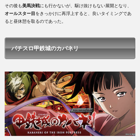
その後も
美馬決戦
にも行かないが、駆け抜けもない展開となり、
オールスター目
をきっかけに再浮上すると、良いタイミングであ
ると昼休憩を取るのであった。
パチスロ甲鉄城のカバネリ