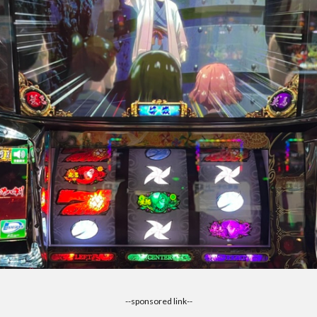
--sponsored link--