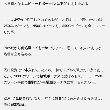
の日初となる
エピソードボーナス(以下EP）
を射止める。
ここは
397枚
で終了したのであるが、まずはここで言いたいのは
250G
のゾーンも、
450G
のゾーンも、
650G
のゾーンも全てスルー
した事。
“全6だから何処座っても一緒でしょ”
位に思っていたのであるが、
暗雲が立ち込める。
既に投資は
17本
入れているので、持ちメダルで繋げたい所であっ
たが、
100G
のゾーンで
駿城ボーナス
に繋げるもスルーし、
250G
のゾーン手前で
生駒CZ
から
駿城ボーナス
に繋げるもスルー。
結局は
“全飲まれ”
となり、すぐに
無名CZ
に突入させるも失敗し、
更に
追加投資
。