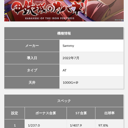
機種情報
メーカー
Sammy
導入日
2022年7月
タイプ
AT
天井
1000G+＠
スペック
設定
ボーナス合算
ST合算
出球率
1
1/237.0
1/407.9
97.8%