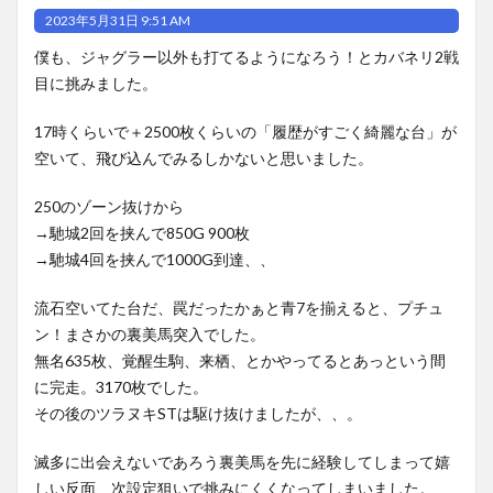
2023年5月31日 9:51 AM
僕も、ジャグラー以外も打てるようになろう！とカバネリ2戦
目に挑みました。
17時くらいで＋2500枚くらいの「履歴がすごく綺麗な台」が
空いて、飛び込んでみるしかないと思いました。
250のゾーン抜けから
→馳城2回を挟んで850G 900枚
→馳城4回を挟んで1000G到達、、
流石空いてた台だ、罠だったかぁと青7を揃えると、プチュ
ン！まさかの裏美馬突入でした。
無名635枚、覚醒生駒、来栖、とかやってるとあっという間
に完走。3170枚でした。
その後のツラヌキSTは駆け抜けましたが、、。
滅多に出会えないであろう裏美馬を先に経験してしまって嬉
しい反面、次設定狙いで挑みにくくなってしまいました。