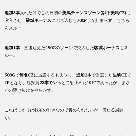
追加3本
入れた所でこの日初の
美馬チャンスゾーン(以下美馬CZ)
に
突入させ、
駿城ボーナス
にぶち込むも
700P
しか貯まらず、もちろ
んスルー。
追加1本
、直後迎えた
450G
のゾーンで突入した
駿城ボーナス
もス
ルー。
508G
で
無名CZ
に当選するも失敗し、
追加2本
で当選した
生駒CZ
で
EP
となり、総投資
23本
でやっとこ射止めた
“KF”
であったが、まさ
かの駆け抜けをやらかす。
こればっかりは我輩の引きなので責められないが、何たる展開
か。