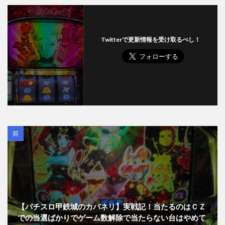
Twitterで更新情報を受け取るべし！
前
【パチスロ甲鉄城のカバネリ】実戦記！当たるのはＣＺ
での当選ばかりでゲーム数解除で当たらない台はやめて