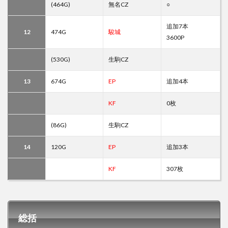
(464G)
無名CZ
○
追加7本
12
474G
駿城
3600P
(530G)
生駒CZ
13
674G
EP
追加4本
KF
0枚
(86G)
生駒CZ
14
120G
EP
追加3本
KF
307枚
総括