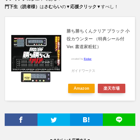
門下生（読者様）
は
さむらい
の
▼応援クリック▼
すべし！
勝ち勝ちくんクリア ブラック 小
役カウンター （特典シール付
Ver. 書道家粧虹）
created by
Rinker
ガイドワークス
Amazon
楽天市場