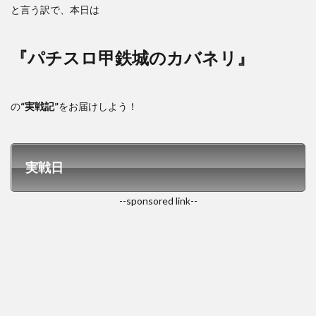
と言う訳で、本日は
『パチスロ甲鉄城のカバネリ』
の
“実戦記”
をお届けしよう！
実戦日
--sponsored link--