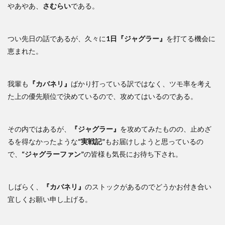
やあやあ、
さむらい
である。
つい先日の話であるが、久々に
1日
『ジャグラー』
を打てる機会に
恵まれた。
我輩も
『カバネリ』
ばかり打っている訳ではなく、ツモ率を考え
た上の優先順位で決めているので、攻めてはいるのである。
その内ではあるが、
『ジャグラー』
を攻めてみたものの、止めざ
るを得なかったような
“実戦記”
もお届けしようと思っているの
で、
“ジャグラーファン”
の皆様も気長にお待ち下され。
しばらく、
『カバネリ』
のストックがあるのでどうかお付き合い
宜しくお願い申し上げる。