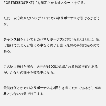
FORTRESS(以下KF）”
を確定させる好スタートを切る。
ただ、安心出来ないのは
“KF”
に
カバネリボーナス
が引けるかどう
か。
チャンス目
を引いても
カバネリボーナス
に繋げられなければ、駆
け抜けてほとんど増える事なく終了と言う最悪の事態に陥るので
ある。
この駆け抜けた場合、天井が
650G
に短縮される救済措置がある
が、かなりの痛手を被る事になる。
最初は何とか
カバネリボーナス
を
3回
引き当てたのであるが、
438
枚
と少ない枚数で終了する。