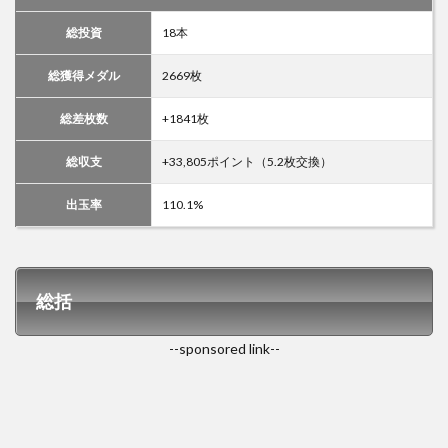
総投資
18本
総獲得メダル
2669枚
総差枚数
+1841枚
総収支
+33,805ポイント（5.2枚交換）
出玉率
110.1%
総括
--sponsored link--