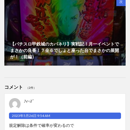
次
【パチスロ甲鉄城のカバネリ】実戦記！月一イベントで
まさかの良番！？全６でしょと座った台でまさかの展開
が！（前編）
コメント
（2件）
ﾌｨｰｽﾞ
2023年5月26日 9:54 AM
規定解除は条件で確率が変わるので