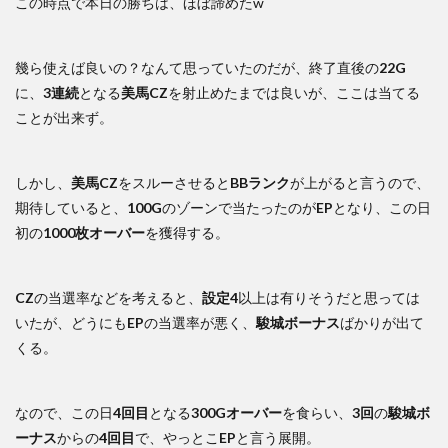
この時点で本日の勝ちは、ほぼ諦めたw
幾ら使えば良いの？なんて思っていたのだが、終了直後の
22G
に、
3連続
となる
美馬CZ
を射止めたまでは良いが、ここは当てる
ことが出来ず。
しかし、
美馬CZ
をスルーさせると
BBランク
が上がると言うので、
期待していると、
100G
のゾーンで当たったのが
EP
となり、この日
初の
1000枚オーバー
を獲得する。
CZ
の当選率などを考えると、
設定4
以上は有りそうだと思っては
いたが、どうにも
EP
の当選率が悪く、
駿城ボーナス
ばかりが出て
くる。
なので、この日
4回目
となる
300Gオーバー
を食らい、
3回
の
駿城ボ
ーナス
からの
4回目
で、やっとこ
EP
と言う展開。