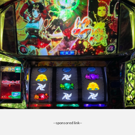
--sponsored link--