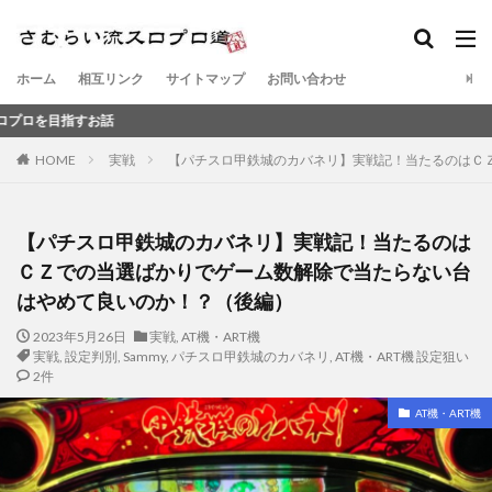
ホーム
相互リンク
サイトマップ
お問い合わせ
元
HOME
実戦
【パチスロ甲鉄城のカバネリ】実戦記！当たるのはＣ
【パチスロ甲鉄城のカバネリ】実戦記！当たるのは
ＣＺでの当選ばかりでゲーム数解除で当たらない台
はやめて良いのか！？（後編）
2023年5月26日
実戦
,
AT機・ART機
実戦
,
設定判別
,
Sammy
,
パチスロ甲鉄城のカバネリ
,
AT機・ART機 設定狙い
2件
AT機・ART機