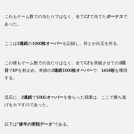
これもゲーム数での当たりではなく、全て
CZ
で当てた
ボーナス
で
あった。
ここは
2連続
の
1000枚オーバー
を記録し、何とか出玉を作る。
この後もゲーム数での当たりはなく、全て
CZ
を突破させての
3回
目
で
EP
を射止め、奇跡の
3連続1000枚オーバー
で、
1658枚
を獲得
する。
流石に、
2連続
で
500Gオーバー
を食らった我輩は、ここで勝ち逃
げをカマすのであった。
以下は
“後半の実戦データ”
である。