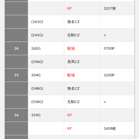
KF
1227枚
(161G)
無名CZ
(241G)
生駒CZ
○
24
263G
駿城
3700P
(296G)
美馬CZ
25
304G
駿城
1200P
(348G)
無名CZ
(538G)
生駒CZ
○
26
559G
EP
KF
1658枚