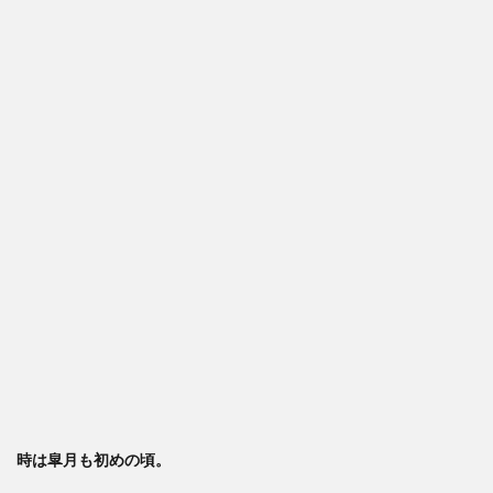
時は皐月も初めの頃。