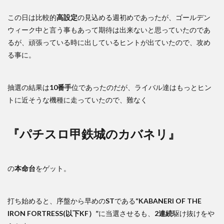
この日は比較的
高設定
の見込める週初めであったが、ゴールデン
ウィーク中と言う事もあって期待は出来ないと思っていたのであ
るが、頑張っている時に出しているヒントが出ていたので、攻め
る事に。
抽選の結果は
10番手
位であったのだが、ライバル達はもっとヒン
トに近そうな機種に走っていたので、難なく
『パチスロ甲鉄城のカバネリ』
の
本命台
をゲット。
打ち始めると、序盤から早めの
ST
である
“KABANERI OF THE
IRON FORTRESS(以下KF）”
に当選させるも、
2連続
駆け抜けをや