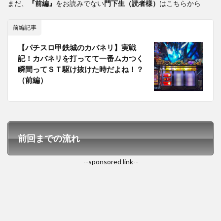
まだ、
『前編』
をお読みでない
門下生（読者様）
はこちらから
前編記事
【パチスロ甲鉄城のカバネリ】実戦
記！カバネリを打ってて一番ムカつく
瞬間ってＳＴ駆け抜けた時だよね！？
（前編）
前回までの流れ
--sponsored link--