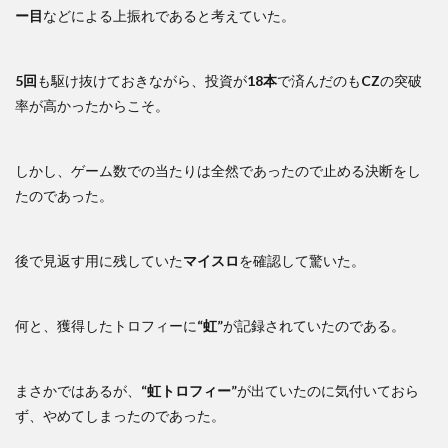
ー目
などによる上振れであると考えていた。
5回
も駆け抜けておきながら、投資が
18本
で済んだのも
CZ
の突破
率が高かったからこそ。
しかし、ゲーム数での当たりは全然であったので止める決断をし
たのであった。
後で見返す用に残していた
マイスロ
を確認して驚いた。
何と、獲得したトロフィーに
“虹”
が記録されていたのである。
まさかではあるが、
“虹トロフィー”
が出ていたのに気付いておら
ず、やめてしまったのであった。