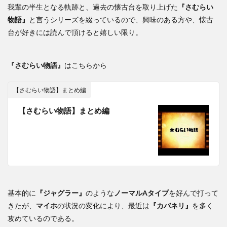
我輩の半生となる軌跡と、過去の懐古台を取り上げた
『さむらい
物語』
と言うシリーズを綴っているので、興味のある方や、懐古
台が好きには読んで頂けると嬉しい限り。
『さむらい物語』
はこちらから
【さむらい物語】まとめ編
【さむらい物語】まとめ編
基本的に
『ジャグラー』
のような
ノーマルAタイプ
を好んで打って
きたが、
マイホ
の状況の変化により、最近は
『カバネリ』
を多く
攻めているのである。