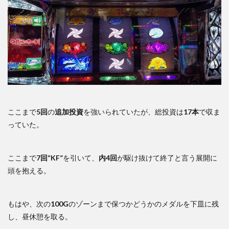
ここまで
5回
の
追加投資
を強いられていたが、総投資は
17本
で収ま
っていた。
ここまで
7回
“KF”
を引いて、
内4回
が駆け抜けて終了と言う展開に
頭を抱える。
もはや、次の
100G
のゾーンまで保つかどうかのメダルを下皿に残
し、昼休憩を取る。