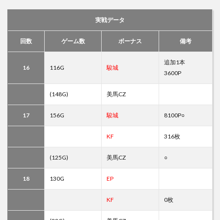
実戦データ
回数
ゲーム数
ボーナス
備考
追加1本
16
116G
駿城
3600P
(148G)
美馬CZ
17
156G
駿城
8100P○
KF
316枚
(125G)
美馬CZ
○
18
130G
EP
KF
0枚