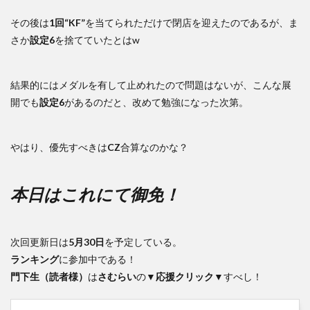
その後は
1回
“KF”
を当てられただけで閉店を迎えたのであるが、ま
さか
設定6
を捨てていたとはw
結果的にはメダルを有して止めれたので問題はないが、こんな展
開でも
設定6
があるのだと、改めて勉強になった次第。
やはり、優先すべきは
CZ
合算なのかな？
本日はこれにて御免！
次回更新日は
5月30日
を予定している。
ランキング
に参加中である！
門下生（読者様）
は
さむらい
の
▼応援クリック▼
すべし！