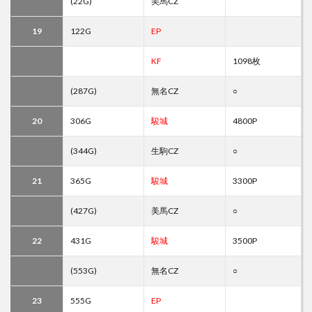
(22G)
美馬CZ
19
122G
EP
KF
1098枚
(287G)
無名CZ
○
20
306G
駿城
4800P
(344G)
生駒CZ
○
21
365G
駿城
3300P
(427G)
美馬CZ
○
22
431G
駿城
3500P
(553G)
無名CZ
○
23
555G
EP