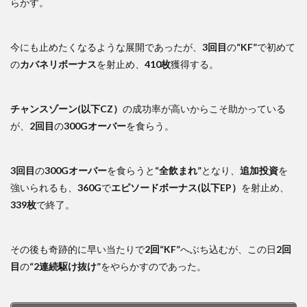
らかす。
今にも止めたくなるような展開であったが、
3回目
の
“KF”
で初めて
の
カバネリボーナス
を射止め、
410枚
獲得する。
チャンスゾーン(以下CZ）
の成功率が高いからこそ助かっている
が、
2回目
の
300Gオーバー
を食らう。
3回目
の
300Gオーバー
を食らうと
“全飲まれ”
となり、
追加投資
を
強いられるも、
360G
で
エピソードボーナス(以下EP）
を射止め、
339枚
で終了。
その後も奇跡的に早い当たりで
2回
“KF”
へぶち込むが、この日
2回
目
の
“2連続駆け抜け”
をやらかすのであった。