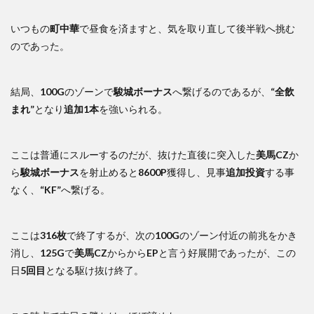
いつもの
町中華
で昼食を済ますと、気を取り直して後半戦へ挑む
のであった。
結局、
100G
のゾーンで
駿城ボーナス
へ繋げるのであるが、
“全飲
まれ”
となり
追加1本
を強いられる。
ここは普通にスルーするのだが、抜けた直後に突入した
美馬CZ
か
ら
駿城ボーナス
を射止めると
8600P
獲得し、見事
追加投資
する事
なく、
“KF”
へ繋げる。
ここは
316枚
で終了するが、次の
100G
のゾーン付近の前兆をかき
消し、
125G
で
美馬CZ
からから
EP
と言う好展開であったが、この
日
5回目
となる駆け抜け終了。