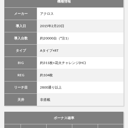
機種情報
メーカー
アクロス
導入日
2015年2月23日
導入台数
約20000台（*注1）
タイプ
Aタイプ+RT
BIG
約311枚+花火チャレンジ(HC)
REG
約104枚
リーチ目
2800通り以上
天井
非搭載
ボーナス確率