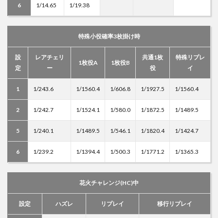
6
1/14.65
1/19.38
特殊小役確率3枚掛け時
設
レアチェリ
共通1枚
特殊リプレ
1枚役A
1枚役B
定
ー
役
イ
1
1/243.6
1/1560.4
1/606.8
1/1927.5
1/1560.4
2
1/242.7
1/1524.1
1/580.0
1/1872.5
1/1489.5
5
1/240.1
1/1489.5
1/546.1
1/1820.4
1/1424.7
6
1/239.2
1/1394.4
1/500.3
1/1771.2
1/1365.3
花火チャレンジ(HC)中
設定
ハズレ
リプレイ
移行リプレイ