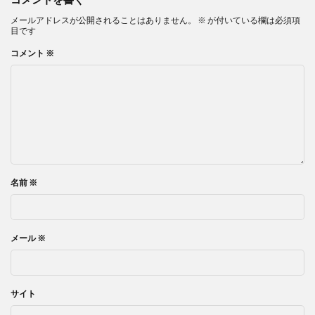
メールアドレスが公開されることはありません。
※
が付いている欄は必須項
目です
コメント
※
名前
※
メール
※
サイト