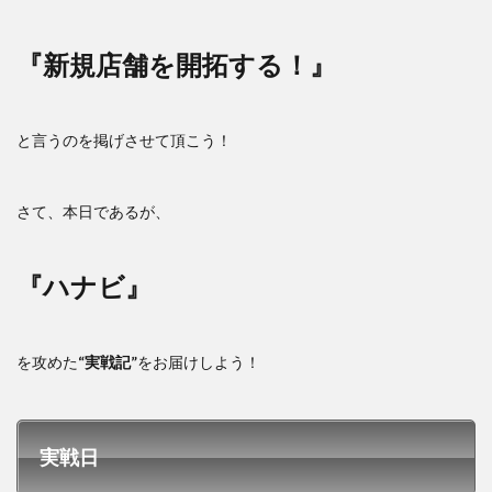
『新規店舗を開拓する！』
と言うのを掲げさせて頂こう！
さて、本日であるが、
『ハナビ』
を攻めた
“実戦記”
をお届けしよう！
実戦日