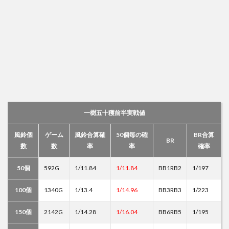
一樹五十穫前半実戦値
風鈴個
ゲーム
風鈴合算確
50個毎の確
BR合算
BR
数
数
率
率
確率
50個
592G
1/11.84
1/11.84
BB1RB2
1/197
100個
1340G
1/13.4
1/14.96
BB3RB3
1/223
150個
2142G
1/14.28
1/16.04
BB6RB5
1/195