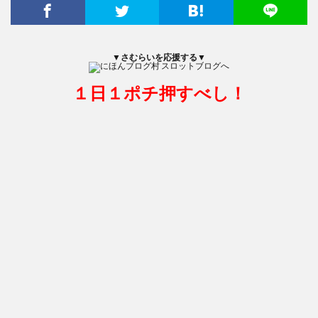
▼さむらいを応援する▼
１日１ポチ押すべし！