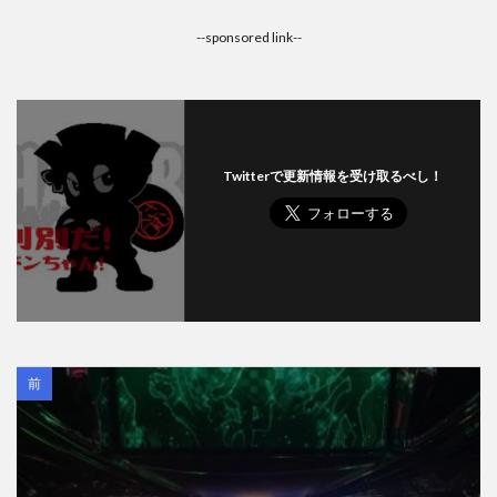
--sponsored link--
Twitterで更新情報を受け取るべし！
前