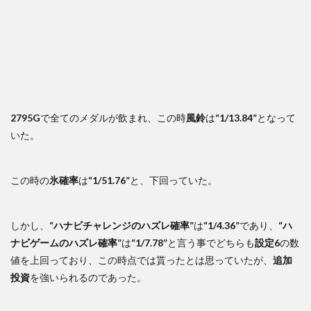
2795G
で全てのメダルが飲まれ、この時
風鈴
は
“1/13.84”
となって
いた。
この時の
氷確率
は
“1/51.76”
と、下回っていた。
しかし、
“ハナビチャレンジのハズレ確率”
は
“1/4.36”
であり、
“ハ
ナビゲームのハズレ確率”
は
“1/7.78”
と言う事でどちらも
設定6
の数
値を上回っており、この時点では貰ったとは思っていたが、
追加
投資
を強いられるのであった。