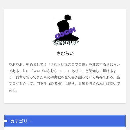
さむらい
やあやあ、初めまして！『さむらい流スロプロ道』を運営するさむらい
である。世に『スロプロさむらいここにあり！』と認知して頂けるよ
う、我輩が培ってきたものや実戦を全て書き綴っていく所存である。当
ブログを介して、門下生（読者様）に良き、影響を与えられれば幸いで
ある。
カテゴリー