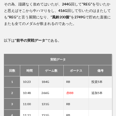
その為、躊躇なく攻めてはいたが、
244G
回して
“REG”
を引いたか
と思えばそこから中ハマりをし、
416G
回して引いたのはまたして
も
“REG”
と言う展開になり、
“風鈴200個”
を
2749G
で貯めた直後に
またも全てのメダルが飲まれるのであった。
以下は
“前半の実戦データ”
である。
実戦データ
回数
時間
ゲーム数
ボーナス
備考
1
10:23
184G
RB
投資5本
2
10:48
266G
赤BB
追加5本
3
11:00
131G
RB
4
11:11
151G
RB