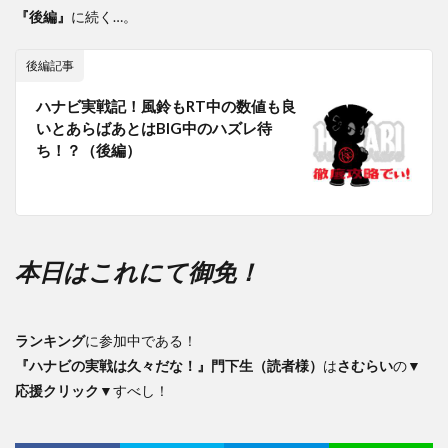
『後編』
に続く…。
後編記事
ハナビ実戦記！風鈴もRT中の数値も良
いとあらばあとはBIG中のハズレ待
ち！？（後編）
本日はこれにて御免！
ランキング
に参加中である！
『ハナビの実戦は久々だな！』
門下生（読者様）
は
さむらい
の
▼
応援クリック▼
すべし！