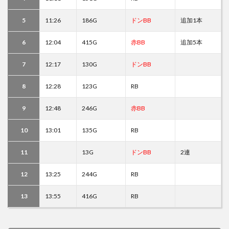
5
11:26
186G
ドンBB
追加1本
6
12:04
415G
赤BB
追加5本
7
12:17
130G
ドンBB
8
12:28
123G
RB
9
12:48
246G
赤BB
10
13:01
135G
RB
11
13G
ドンBB
2連
12
13:25
244G
RB
13
13:55
416G
RB