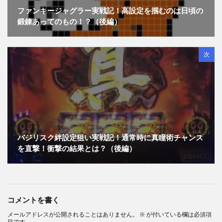
ファンキージャグラー実戦記！高設定を掴むのは日頃の
鍛錬あってのもの！？（後編）
次
バジリスク絆設定狙い実戦記！通常時に真瞳術チャンス
を直撃！衝撃の結果とは？（後編）
コメントを書く
メールアドレスが公開されることはありません。
※
が付いている欄は必須項
目です