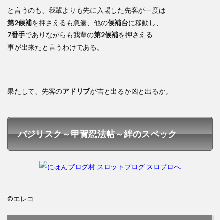
と言うのも、我輩よりも先に入場した先客が一度は
第2候補
を押さえるも急遽、他の
候補台
に移動し、
7番手
でありながらも我輩の
第2候補
を押さえる
事が出来たと言うわけである。
果たして、先客の
アドリブ
が吉と出るか凶と出るか。
バジリスク～甲賀忍法帖～絆のスペック
©エレコ