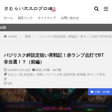
ホーム
相互リンク
サイトマップ
お問い合わせ
元スロット
HOME
実戦
バジリスク絆設定狙い実戦記！赤ランプ点灯でBT非当
バジリスク絆設定狙い実戦記！赤ランプ点灯でBT
非当選！？（前編）
2018年11月16日
実戦
,
AT機・ART機
さむらい流
,
設定狙い
,
実戦
,
バジリスク絆
,
設定判別
,
絆高確
,
赤ランプ非当
選
0件
AT機・ART機