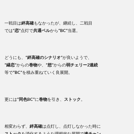
一戦目は
絆高確
もなかったが、継続し、二戦目
では
“恋”
点灯で
共通ベル
から
“BC”
当選。
どうにも、
“絆高確のシナリオ”
が良いようで、
“縁恋”
からの
巻物
や、
“想”
からの
弱チェリー2連続
等で
“BC”
を積み重ねていく良展開。
更には
“同色BC”
に
巻物
を引き、
ストック
。
相変わらず、
絆高確
は点灯し、点灯しなかった時に
ストック
を消化するような理想的な展開で
連チャン