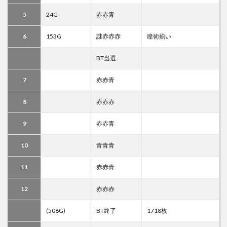
5
24G
赤赤青
6
153G
謎赤赤赤
瞳術揃い
BT当選
7
赤赤青
8
赤赤赤
9
赤赤青
10
青青青
11
赤赤青
12
赤赤赤
(506G)
BT終了
1718枚