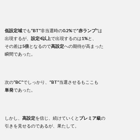
低設定域
でも
“BT”
非当選時の
0.2%
で
“赤ランプ”
は
出現するが、
設定4以上
で出現するのは
1%
と、
その差は
5倍
となるので
高設定
への期待が高まった
瞬間であった。
次の
“BC”
でしっかり、
“BT”
当選させるもここも
単発
であった。
しかし、
高設定
を信じ、続けていくと
プレミア級
の
引きを見せるのであるが、果たして。