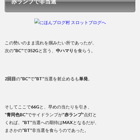
赤ランプで非当選
この勢いのまま流れを掴みたい所であったが、
次の
“BC”
で
352G
と言う、
中ハマり
を食らう。
2回目
の
“BC”
で
“BT”
当選を射止めるも
単発
。
そしてここで
66G
と、早めの当たりを引き、
“青同色BC”
でサイドランプが
“赤ランプ”
点灯と
くれば、
“BT”
当選への期待は
MAX
となるだが、
まさかの
“BT”
非当選を食らうのであった。