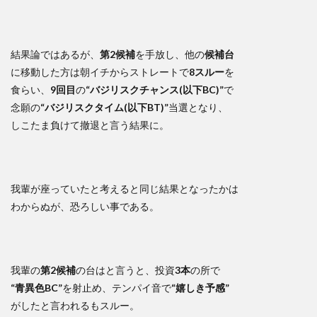
結果論ではあるが、
第2候補
を手放し、他の
候補台
に移動した方は朝イチからストレートで
8スルー
を
食らい、
9回目
の
“バジリスクチャンス(以下BC)”
で
念願の
“バジリスクタイム(以下BT)”
当選となり、
しこたま負けて撤退と言う結果に。
我輩が座っていたと考えると同じ結果となったかは
わからぬが、恐ろしい事である。
我輩の
第2候補
の台はと言うと、投資
3本
の所で
“青異色BC”
を射止め、テンパイ音で
“嬉しき予感”
がしたと言われるもスルー。