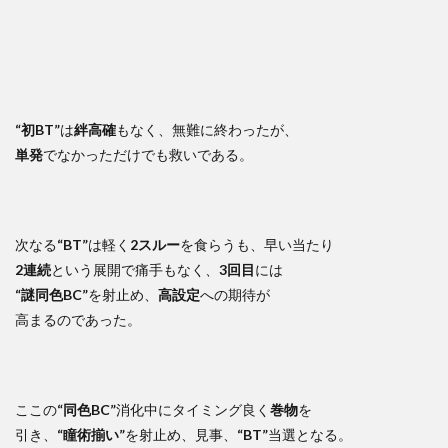
“初BT”
は
絆高確
もなく、無難に終わったが、
単発
でなかっただけでも救いである。
次なる
“BT”
は軽く
2スルー
を食らうも、早い当たり
2連続
という展開で痛手もなく、
3回目
には
“謎同色BC”
を射止め、
高設定
への期待が
高まるのであった。
ここの
“同色BC”
消化中にタイミング良く
巻物
を
引き、
“瞳術揃い”
を射止め、見事、
“BT”
当選となる。