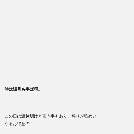
時は陽月も半ば頃。
この日は
連休明け
と言う事もあり、煽りが強めと
なるお得意の