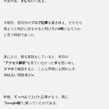
やあやあ、
さむらい
である。
今朝方、翌日分の
ブログ記事
を書き終え、そろそろ
寝ようと時計に目をやると明け方の
6時
になろうか
と言う時刻であった。
床に入り、寝る算段をしていると、本日の
“アクセス解析”
を見ていなかった事を思い出し、
スマホ
で確認すると、こんな早朝にも関わらず、
50人
近い閲覧者がw
昨晩、
てっぺん
で上げた記事がもう、既に
“Google砲”
に載っていたのである。