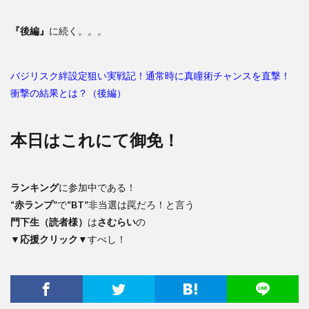
『後編』
に続く。。。
バジリスク絆設定狙い実戦記！通常時に真瞳術チャンスを直撃！
衝撃の結果とは？（後編）
本日はこれにて御免！
ランキング
に参加中である！
“赤ランプ”
で
“BT”
非当選は罠だろ！と言う
門下生（読者様）
は
さむらい
の
▼応援クリック▼
すべし！