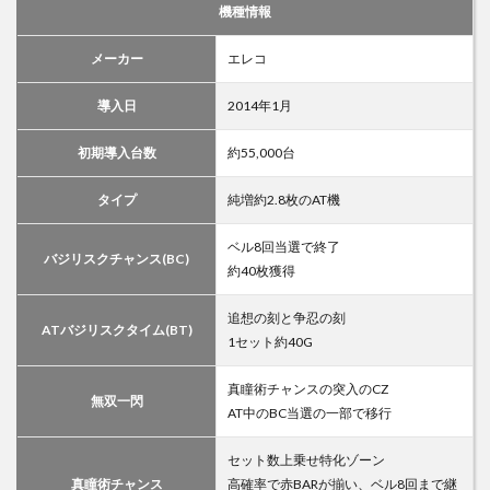
機種情報
メーカー
エレコ
導入日
2014年1月
初期導入台数
約55,000台
タイプ
純増約2.8枚のAT機
ベル8回当選で終了
バジリスクチャンス(BC)
約40枚獲得
追想の刻と争忍の刻
ATバジリスクタイム(BT)
1セット約40G
真瞳術チャンスの突入のCZ
無双一閃
AT中のBC当選の一部で移行
セット数上乗せ特化ゾーン
真瞳術チャンス
高確率で赤BARが揃い、ベル8回まで継