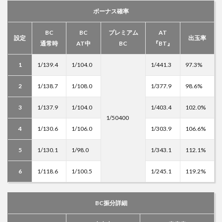
ボーナス確率
BC
BC
プレミアム
AT
設定
出玉率
通常時
AT中
BC
『BT』
1
1/139.4
1/104.0
1/441.3
97.3%
2
1/138.7
1/108.0
1/377.9
98.6%
3
1/137.9
1/104.0
1/403.4
102.0%
1/50400
4
1/130.6
1/106.0
1/303.9
106.6%
5
1/130.1
1/98.0
1/343.1
112.1%
6
1/118.6
1/100.5
1/245.1
119.2%
BC振分詳細