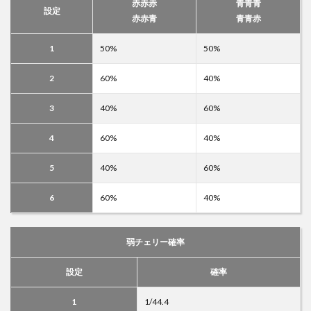
赤赤赤
青青青
設定
赤赤青
青青赤
1
50%
50%
2
60%
40%
3
40%
60%
4
60%
40%
5
40%
60%
6
60%
40%
弱チェリー確率
設定
確率
1
1/44.4