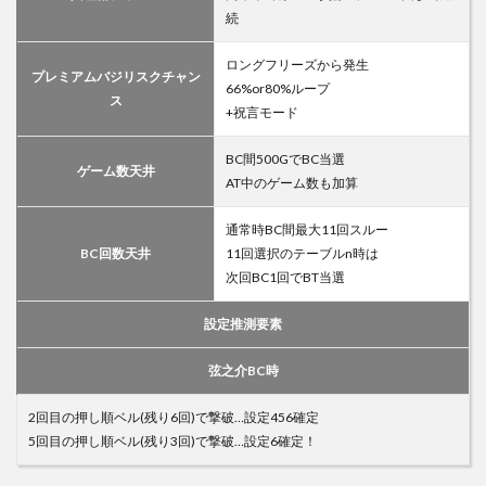
続
ロングフリーズから発生
プレミアムバジリスクチャン
66%or80%ループ
ス
+祝言モード
BC間500GでBC当選
ゲーム数天井
AT中のゲーム数も加算
通常時BC間最大11回スルー
BC回数天井
11回選択のテーブルn時は
次回BC1回でBT当選
設定推測要素
弦之介BC時
2回目の押し順ベル(残り6回)で撃破…設定456確定
5回目の押し順ベル(残り3回)で撃破…設定6確定！