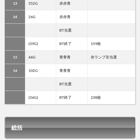
13
352G
赤赤青
14
26G
赤赤青
BT当選
(39G)
BT終了
159枚
15
66G
青青青
赤ランプ非当選
16
102G
青青青
BT当選
(36G)
BT終了
138枚
総括