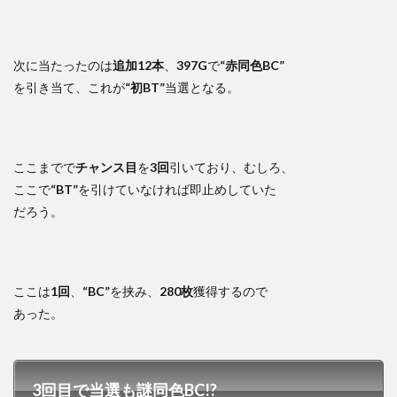
次に当たったのは
追加12本
、
397G
で
“赤同色BC”
を引き当て、これが
“初BT”
当選となる。
ここまでで
チャンス目
を
3回
引いており、むしろ、
ここで
“BT”
を引けていなければ即止めしていた
だろう。
ここは
1回
、
“BC”
を挟み、
280枚
獲得するので
あった。
3回目で当選も謎同色BC!?