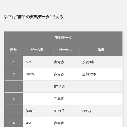
以下は
“前半の実戦データ”
である。
実戦データ
回数
ゲーム数
ボーナス
備考
1
57G
青青赤
投資3本
2
397G
赤赤赤
追加12本
BT当選
3
赤赤青
(68G)
BT終了
280枚
4
46G
赤赤青