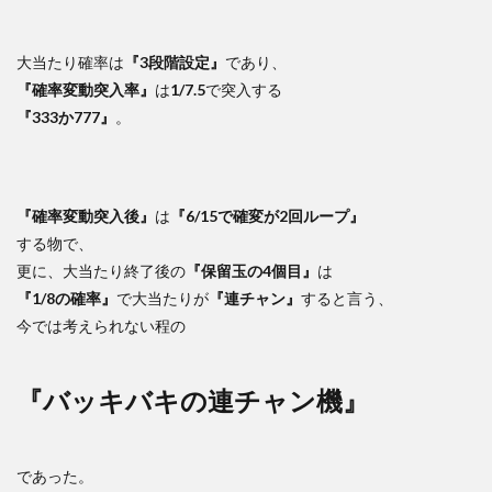
大当たり確率は
『3段階設定』
であり、
『確率変動突入率』
は
1/7.5
で突入する
『333か777』
。
『確率変動突入後』
は
『6/15で確変が2回ループ』
する物で、
更に、大当たり終了後の
『保留玉の4個目』
は
『1/8の確率』
で大当たりが
『連チャン』
すると言う、
今では考えられない程の
『バッキバキの連チャン機』
であった。