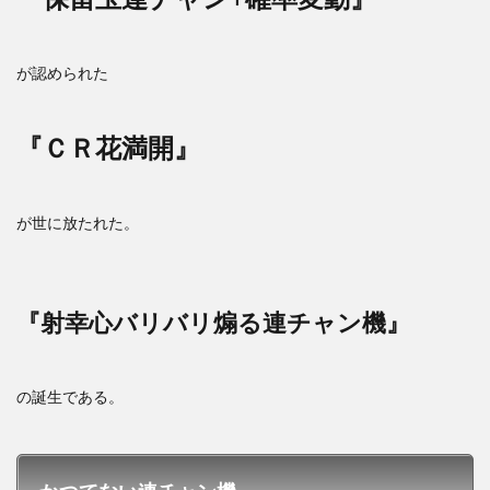
が認められた
『ＣＲ花満開』
が世に放たれた。
『射幸心バリバリ煽る連チャン機』
の誕生である。