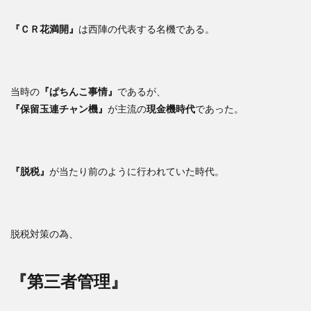
『ＣＲ花満開』
は西陣の代表する名機である。
当時の
『ぱちんこ事情』
であるが、
『保留玉連チャン機』
が主流の
現金機時代
であった。
『脱税』
が当たり前のように行われていた時代。
脱税対策の為、
『第三者管理』