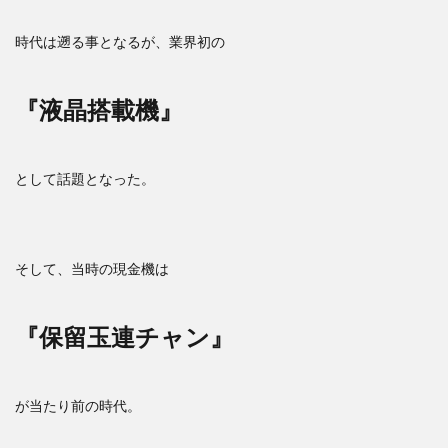
時代は遡る事となるが、業界初の
『液晶搭載機』
として話題となった。
そして、当時の現金機は
『保留玉連チャン』
が当たり前の時代。