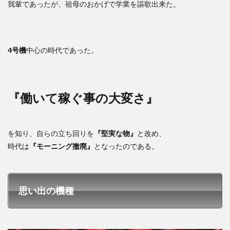
我輩であったが、祖母のおかげで学業を謳歌出来た。
4号機
中心の時代であった。
『働いて稼ぐ事の大変さ』
を知り、自らの立ち回りを
『堅実な物』
と改め、
時代は
『モーニング撤廃』
となったのである。
思い出の機種