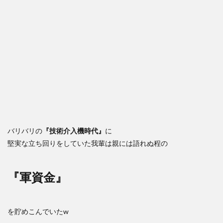
バリバリの
『技術介入機時代』
に
堅実な立ち回りをしていた我輩は親には語れぬ程の
『軍資金』
を貯めこんでいたw