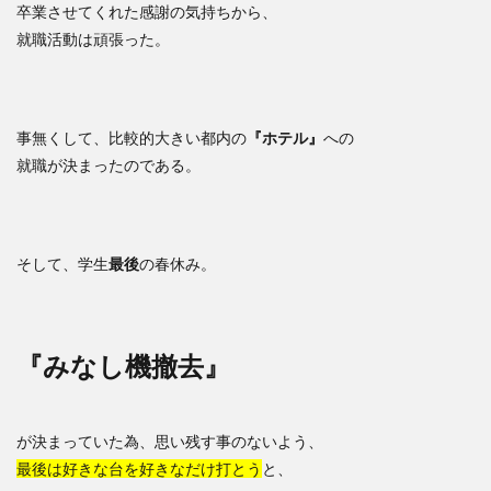
卒業させてくれた感謝の気持ちから、
就職活動は頑張った。
事無くして、比較的大きい都内の
『ホテル』
への
就職が決まったのである。
そして、学生
最後
の春休み。
『みなし機撤去』
が決まっていた為、思い残す事のないよう、
最後は好きな台を好きなだけ打とう
と、