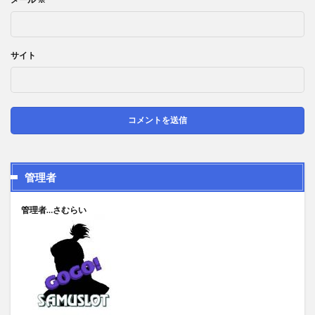
サイト
管理者
管理者…さむらい