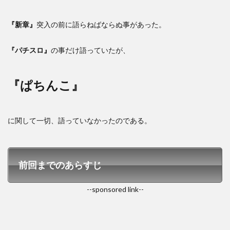
『新章』
突入の前に語らねばならぬ事があった。
『パチスロ』
の事だけ語っていたが、
『ぱちんこ』
に関して一切、語っていなかったのである。
前回までのあらすじ
--sponsored link--