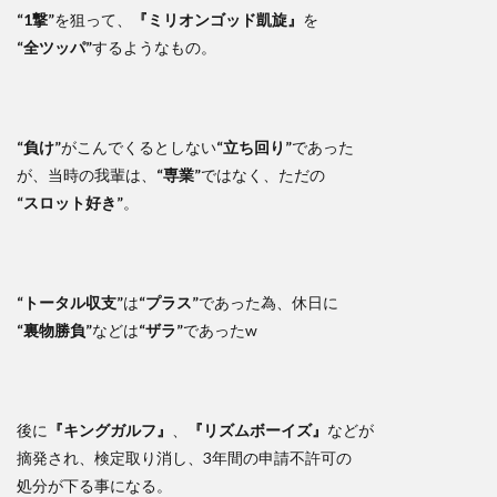
“1撃”
を狙って、
『ミリオンゴッド凱旋』
を
“全ツッパ”
するようなもの。
“負け”
がこんでくるとしない
“立ち回り”
であった
が、当時の我輩は、
“専業”
ではなく、ただの
“スロット好き”
。
“トータル収支”
は
“プラス”
であった為、休日に
“裏物勝負”
などは
“ザラ”
であったw
後に
『キングガルフ』
、
『リズムボーイズ』
などが
摘発され、検定取り消し、3年間の申請不許可の
処分が下る事になる。