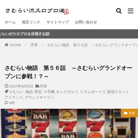
ホーム
相互リンク
サイトマップ
お問い合わせ
目指すお話
HOME
序章
さむらい物語 第５６話 ～さむらいグランドオープ
さむらい物語 第５６話 ～さむらいグランドオー
プンに参戦！？～
2017年8月8日
序章
さむらい
,
物語
,
歴史
,
４号機
,
キングガルフ
,
リズムボーイズ
,
新宿スロット
アイランド
,
グランドオープン
4件
序章