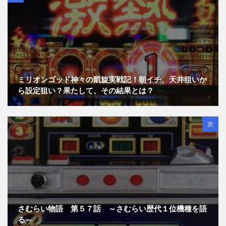
ミリオンゴッド神々の凱旋実戦記！朝イチ、天井狙いか
ら設定狙い？果たして、その結果とは？
次
さむらい物語 第５７話 ～さむらい歴代１位機種を語
る～