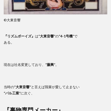
©大東音響
『リズムボーイズ』
は
“大東音響”
の
“4-1号機”
で
ある。
現在は社名変更しており、
“藤興”
。
当時の
“大東音響”
と言えば我輩が愛して止まない
“パル工業”
に次ぐ、
『裏物専門メーカー』