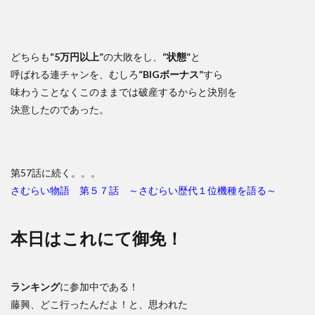
どちらも
“5万円以上”
の大敗をし、
“状態”
と
呼ばれる連チャンを、むしろ
“BIGボーナス”
すら
味わうことなくこのままでは破産するからと決別を
決意したのであった。
第57話に続く。。。
さむらい物語 第５７話 ～さむらい歴代１位機種を語る～
本日はこれにて御免！
ランキング
に参加中である！
藤興、どこ行ったんだよ！と、思われた