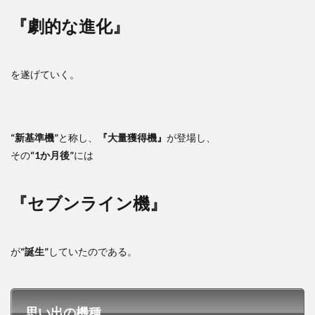
『劇的な進化』
を遂げていく。
“新基準機”
と称し、
『大量獲得機』
が登場し、
その
“1か月後”
には
『セブンライン機』
が
“誕生”
していたのである。
思い出の機種