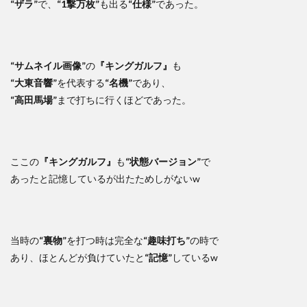
“ザラ”
で、
“1撃万枚”
も出る
“仕様”
であった。
“サムネイル画像”
の
『キングガルフ』
も
“大東音響”
を代表する
“名機”
であり、
“高田馬場”
まで打ちに行くほどであった。
ここの
『キングガルフ』
も
“状態バージョン”
で
あったと記憶しているが出たためしがないw
当時の
“裏物”
を打つ時は完全な
“趣味打ち”
の時で
あり、ほとんどが負けていたと
“記憶”
しているw