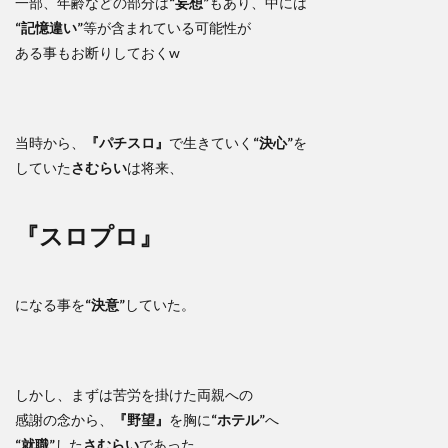
一部、年齢などの部分は
“妄想”
もあり、中には
“記憶違い”
等が含まれている可能性が
ある事もお断りしておくw
当時から、
『パチスロ』
で生きていく
“決心”
を
していた
さむらい
は将来、
『スロプロ』
になる事を
“決意”
していた。
しかし、まずは苦労を掛けた両親への
感謝の念から、
『野望』
を胸に
“ホテル”
へ
“就職”
した
さむらい
であった。