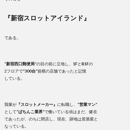
『新宿スロットアイランド』
である。
“新宿西口郵便局”
の目の前に立地し、
1F
と
B1F
の
2フロアで
“300台”
規模の店舗であったと記憶
している。
我輩が
『スロットメーカー』
に転職し、
“営業マン”
として
“ぱちんこ業界”
で働いている頃はまだ、健在
であったが、のちに閉店し、現在、跡地は居酒屋と
なっている。