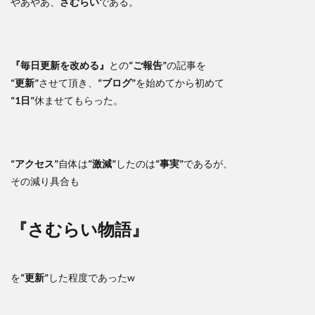
やあやあ、
さむらい
である。
『毎日更新を改める』
との
“ご報告”
の記事を
“更新”
させて頂き、
“ブログ”
を始めてから初めて
“1日”
休ませてもらった。
“アクセス”
自体は
“激減”
したのは
“事実”
であるが、
その減り具合も
『さむらい物語』
を
“更新”
した程度であったw