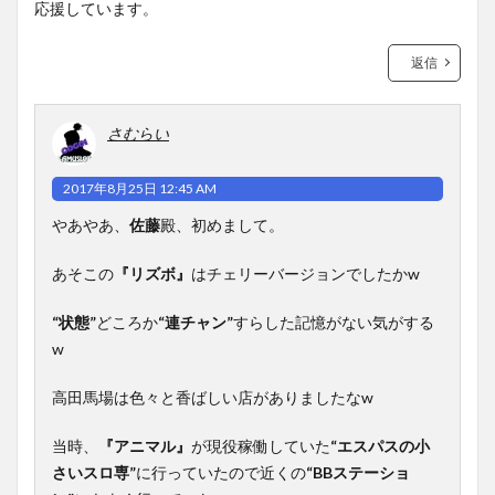
応援しています。
返信
さむらい
2017年8月25日 12:45 AM
やあやあ、
佐藤
殿、初めまして。
あそこの
『リズボ』
はチェリーバージョンでしたかw
“状態”
どころか
“連チャン”
すらした記憶がない気がする
w
高田馬場は色々と香ばしい店がありましたなw
当時、
『アニマル』
が現役稼働していた
“エスパスの小
さいスロ専”
に行っていたので近くの
“BBステーショ