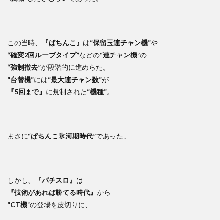
この当時、
『ぱちんこ』
は
“保留玉連チャン機”
や
“確変2回ループタイプ”
などの
“連チャン機”
の
“強制撤去”
が段階的に進めらた。
“台替機”
には
“最大連チャン数”
が
『5回まで』
に規制された
“機種”
。
まさに
“ぱちんこ氷河期時代”
であった。
しかし、
『パチスロ』
は
『技術があれば勝てる時代』
から
“CT機”
の登場を皮切りに、