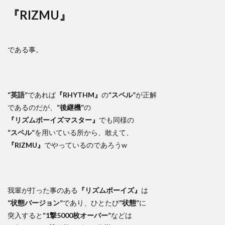
『RIZMU』
である事。
“英語”
であれば
『RHYTHM』
の
“スペル”
が正解
であるのだが、
“後継機”
の
『リズムボーイズマスター』
でも同様の
“スペル”
を用いている所から、敢えて、
『RIZMU』
でやっているのであろうw
我輩が打った事のある
『リズムボーイズ』
は
“状態バージョン”
であり、ひとたび
“状態”
に
突入すると
“1撃5000枚オーバー”
などは