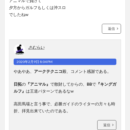
アニマルで負けて
夕方からガルフもしくは沖スロ
でしたねw
返信
さむらい
2020年2月9日 8:04 PM
やあやあ、
アークテクニコ
殿、コメント感謝である。
日拓
の
『アニマル』
で散財してからの、
BB
で
『キングガ
ルフ』
は王道パターンであるなw
高田馬場と言う事で、必勝ガイドのライターの方々も時
折、拝見出来ていたのである。
返信