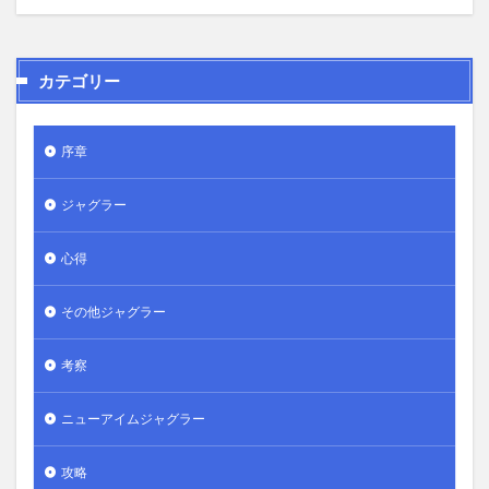
カテゴリー
序章
ジャグラー
心得
その他ジャグラー
考察
ニューアイムジャグラー
攻略