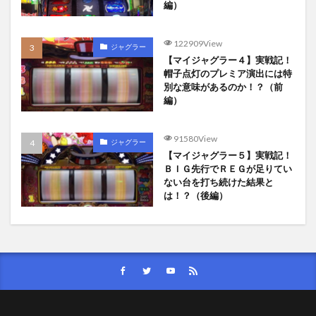
編）
122909View
ジャグラー
【マイジャグラー４】実戦記！
帽子点灯のプレミア演出には特
別な意味があるのか！？（前
編）
91580View
ジャグラー
【マイジャグラー５】実戦記！
ＢＩＧ先行でＲＥＧが足りてい
ない台を打ち続けた結果と
は！？（後編）