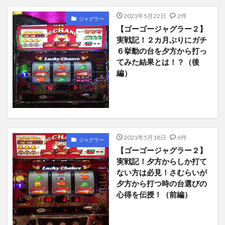
2021年5月22日
2件
ジャグラー
【ゴーゴージャグラー２】
実戦記！２カ月ぶりにガチ
６挙動の台を夕方から打っ
てみた結果とは！？（後
編）
2021年5月18日
6件
ジャグラー
【ゴーゴージャグラー２】
実戦記！夕方からしか打て
ない方は必見！さむらいが
夕方から打つ時の台選びの
心得を伝授！（前編）