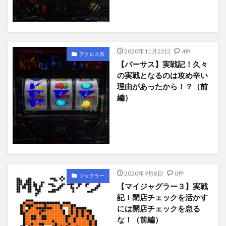
2020年11月22日
4件
アクロス系
【バーサス】実戦記！久々
の実戦となるのは攻め辛い
理由があったから！？（前
編）
2020年9月8日
0件
ジャグラー
【マイジャグラー３】実戦
記！閉店チェックを活かす
には開店チェックを怠る
な！（前編）