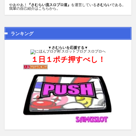
やあやあ！
『さむらい流スロプロ道』
を運営している
さむらい
である。
我輩の自己紹介は
こちら
から。
ランキング
▼さむらいを応援する▼
１日１ポチ押すべし！