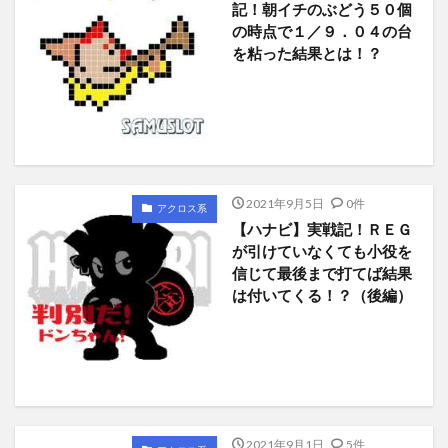
記！朝イチのぶどう５０個
の時点で１／９．０４の台
を粘った結果とは！？
2021年9月5日
0件
アクロス系
【ハナビ】実戦記！ＲＥＧ
が引けていなくても小役を
信じて最後まで打てば結果
は付いてくる！？（後編）
2021年9月1日
5件