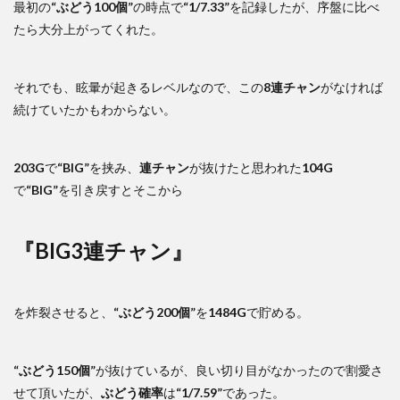
最初の
“ぶどう100個”
の時点で
“1/7.33”
を記録したが、序盤に比べ
たら大分上がってくれた。
それでも、眩暈が起きるレベルなので、この
8連チャン
がなければ
続けていたかもわからない。
203G
で
“BIG”
を挟み、
連チャン
が抜けたと思われた
104G
で
“BIG”
を引き戻すとそこから
『BIG3連チャン』
を炸裂させると、
“ぶどう200個”
を
1484G
で貯める。
“ぶどう150個”
が抜けているが、良い切り目がなかったので割愛さ
せて頂いたが、
ぶどう確率
は
“1/7.59”
であった。