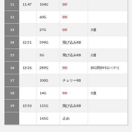
11
11:47
104G
BB
12
60G
BB
13
27G
BB
3連
14
12:51
599G
飛び込みRB
15
3G
飛び込みRB
2連
16
13:26
289G
BB
BIG間891Gハマり
17
100G
チェリーRB
18
14G
BB
3連
19
13:50
115G
飛び込みRB
141G
止め