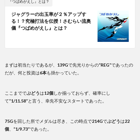
『つばめがえし』とは？
ジャグラーの出玉率が２％アップす
る！？究極打法を伝授！さむらい流奥
儀『つばめがえし』とは？
まずは初当たりであるが、
139G
で先光りからの
“REG”
であったの
だが、何と投資は
6本
も掛かっていた。
ここまでで
ぶどう
は
12個
しか揃っておらず、確率にし
て
“1/11.58”
と言う、幸先不安なスタートであった。
75G
を回した所でメダルは尽き、この時点で
214G
で
ぶどう
は
22
個
、
“1/9.73”
であった。