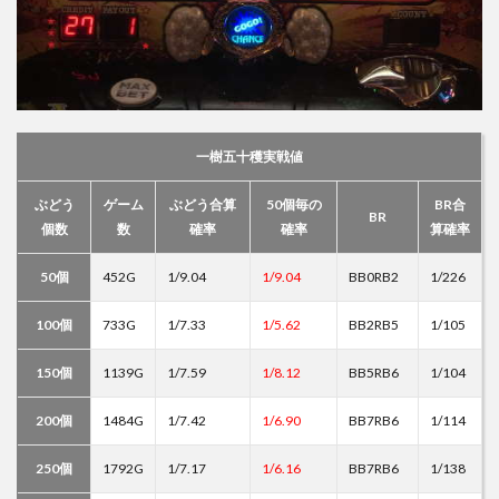
一樹五十穫実戦値
ぶどう
ゲーム
ぶどう合算
50個毎の
BR合
BR
個数
数
確率
確率
算確率
50個
452G
1/9.04
1/9.04
BB0RB2
1/226
100個
733G
1/7.33
1/5.62
BB2RB5
1/105
150個
1139G
1/7.59
1/8.12
BB5RB6
1/104
200個
1484G
1/7.42
1/6.90
BB7RB6
1/114
250個
1792G
1/7.17
1/6.16
BB7RB6
1/138