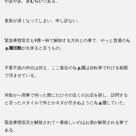
やあやあ、
さむらい
である。
更新が遅くなってしまい、申し訳ない。
緊急事態宣言も
9月
一杯で解除する方向との事で、やっと普通の
ら
ぁ麺活動
が出来ると言うもの。
不要不急の外出は控え、ここ最近の
らぁ活
は自転車で行ける範囲
で済ませている。
何処かへ用事で伺った際にだけその近くのお店を探し、訪問する
と言ったスタイルで何とかネタが尽きぬように
らぁ活
していた。
緊急事態宣言が解除されて一番嬉しいのはお酒が解禁される事で
ある。