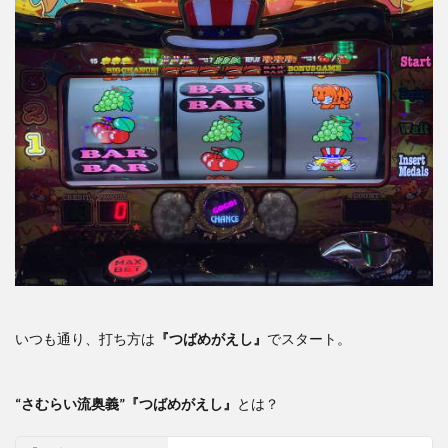
いつも通り、打ち方は
『つばめがえし』
でスタート。
“さむらい流奥義”
『つばめがえし』
とは？