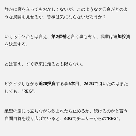
静かに席を立ってもおかしくないが、このようなク〇台がどのよ
うな展開を見せるか、皆様は気にならないだろうか？
いくら〇ソ台とは言え、
第2候補
と言う事も有り、我輩は
追加投資
を決意する。
とは言え、すぐ収束に走るとも限らない。
ビクビクしながら
追加投資
する事
6本目
、
262G
で引いたのはまた
しても、
“REG”
。
絶望の淵にっ立ちながら飲まれたら止めるか、続けるのかと言う
自問自答を繰り広げていると、
63G
で
チェリー
からの
“REG”
。