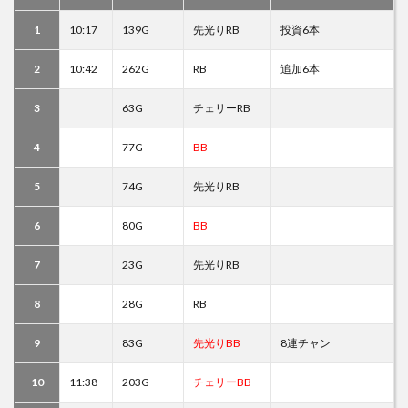
1
10:17
139G
先光りRB
投資6本
2
10:42
262G
RB
追加6本
3
63G
チェリーRB
4
77G
BB
5
74G
先光りRB
6
80G
BB
7
23G
先光りRB
8
28G
RB
9
83G
先光りBB
8連チャン
10
11:38
203G
チェリーBB