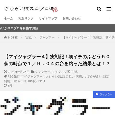
ホーム
相互リンク
サイトマップ
お問い合わせ
目指すお話
HOME
実戦
ジャグラー
【マイジャグラー４】実戦記！朝イチ
【マイジャグラー４】実戦記！朝イチのぶどう５０
個の時点で１／９．０４の台を粘った結果とは！？
2021年9月25日
ジャグラー
,
マイジャグ系
,
実戦
REG先行
,
マイジャグラー4
,
さむらい流
,
設定狙い
,
実戦
,
つばめがえし
,
設定
判別
,
一樹五十穫
,
BIG間ハマり
8件
ジャグラー