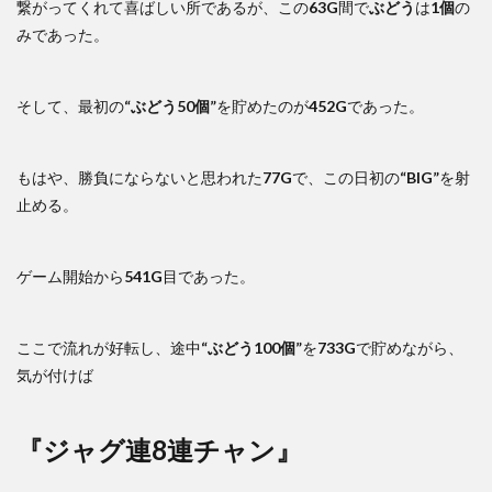
繋がってくれて喜ばしい所であるが、この
63G
間で
ぶどう
は
1個
の
みであった。
そして、最初の
“ぶどう50個”
を貯めたのが
452G
であった。
もはや、勝負にならないと思われた
77G
で、この日初の
“BIG”
を射
止める。
ゲーム開始から
541G
目であった。
ここで流れが好転し、途中
“ぶどう100個”
を
733G
で貯めながら、
気が付けば
『ジャグ連8連チャン』