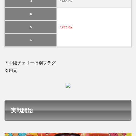
3
1/36.82
4
5
1/35.62
6
＊中段チェリーは別フラグ
引用元
実戦開始