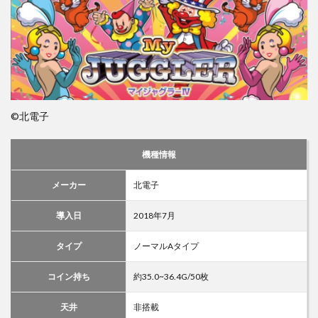
©北電子
機種情報
メーカー
北電子
導入日
2018年7月
タイプ
ノーマルAタイプ
コイン持ち
約35.0~36.4G/50枚
天井
非搭載