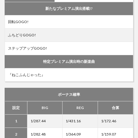
新たなプレミアム演出搭載!?
回転GOGO!
ふちどりGOGO!
ステップアップGOGO!
特定プレミアム演出時の新楽曲
『ねこふんじゃった』
ボーナス確率
設定
BIG
REG
合算
1
1/287.44
1/431.16
1/172.46
2
1/282.48
1/364.09
1/159.07