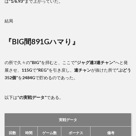
は
“1/6.93”
まで上がっていた。
結局
『BIG間891Gハマり』
の所で久々の
“BIG”
を拝むと、ここで
“ジャグ連3連チャン”
へと発
展させ、
115G
で
“REG”
を引き戻し、
連チャン
が抜けた所で
“ぶどう
352個”
を
2484G
で貯めるのであった。
以下は
“の実戦データ”
である。
実戦データ
回数
時間
ゲーム数
ボーナス
備考