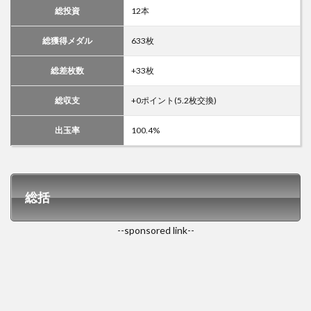
総投資
12本
総獲得メダル
633枚
総差枚数
+33枚
総収支
+0ポイント(5.2枚交換)
出玉率
100.4%
総括
--sponsored link--