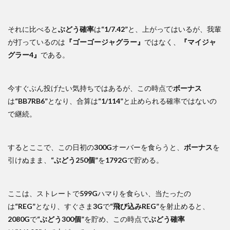
それに比べると
ぶどう確率
は
“1/7.42”
と、上がってはいるが、我輩
が打っているのは
『ゴーゴージャグラー』
ではなく、
『マイジャ
グラー4』
である。
今すぐぶん投げたい気持ちではあるが、この時点で
ボーナス
は
“BB7RB6”
となり、合算は
“1/114”
と止められる確率ではないの
で継続。
するとここで、この日初の
300G
オーバーを食らうと、
ボーナス
を
引けぬまま、
“ぶどう250個”
を
1792G
で貯める。
ここは、ストレートで
599G
ハマりを食らい、当たったの
は
“REG”
となり、すぐさま
3G
で
“飛び込みREG”
を射止めると、
2080G
で
“ぶどう300個”
を貯め、この時点で
ぶどう確率