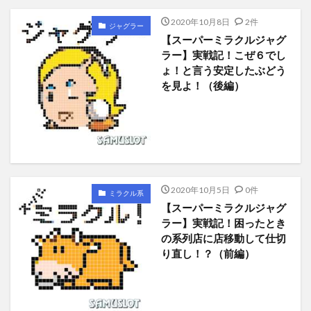
2020年10月8日
2件
ジャグラー
【スーパーミラクルジャグ
ラー】実戦記！こぜ６でし
ょ！と言う安定したぶどう
を見よ！（後編）
2020年10月5日
0件
ミラクル系
【スーパーミラクルジャグ
ラー】実戦記！困ったとき
の系列店に店移動して仕切
り直し！？（前編）