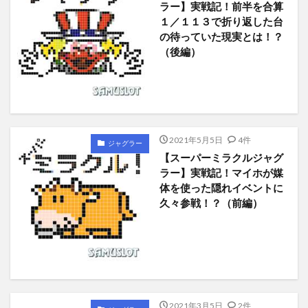
ラー】実戦記！前半を合算
１／１１３で折り返した台
の待っていた現実とは！？
（後編）
2021年5月5日
4件
ジャグラー
【スーパーミラクルジャグ
ラー】実戦記！マイホが媒
体を使った隠れイベントに
久々参戦！？（前編）
2021年3月5日
2件