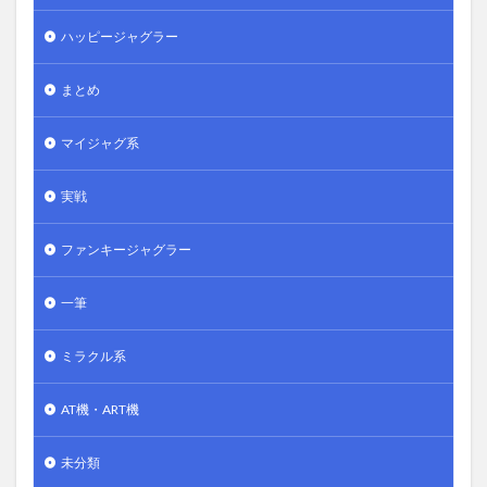
ハッピージャグラー
まとめ
マイジャグ系
実戦
ファンキージャグラー
一筆
ミラクル系
AT機・ART機
未分類