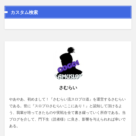
カスタム検索
さむらい
やあやあ、初めまして！『さむらい流スロプロ道』を運営するさむらい
である。世に『スロプロさむらいここにあり！』と認知して頂けるよ
う、我輩が培ってきたものや実戦を全て書き綴っていく所存である。当
ブログを介して、門下生（読者様）に良き、影響を与えられれば幸いで
ある。