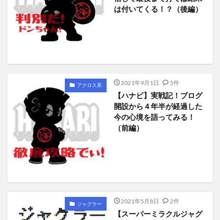
は付いてくる！？（後編）
2021年9月1日
5件
アクロス系
【ハナビ】実戦記！ブログ
開設から４年半が経過した
今の心境を語ってみる！
（前編）
2021年5月8日
2件
ジャグラー
【スーパーミラクルジャグ