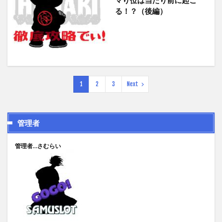
る！？（後編）
1
2
3
Next
管理者
管理者…さむらい