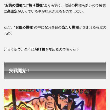
“お薦め機種”
は
“煽り機種”
よりも弱く、候補の機種も多いので確実
に
高設定
が入っている事が約束されるものではない。
ただ、
“お薦め機種”
の中に配分多目の
当たり機種
が含まれる程度の
もの。
と言う訳で、久々に
ART機
を攻めるのであった！
実戦開始！