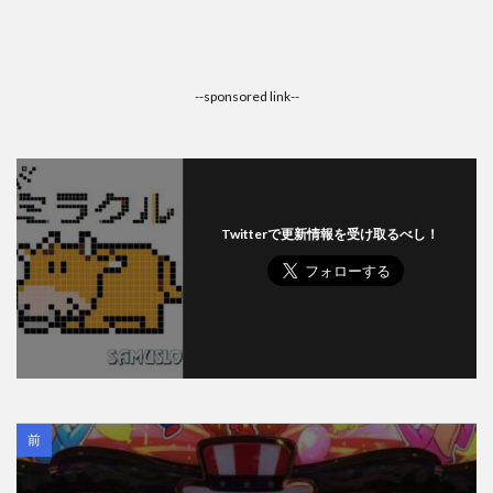
--sponsored link--
Twitterで更新情報を受け取るべし！
前