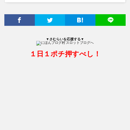
▼さむらいを応援する▼
１日１ポチ押すべし！