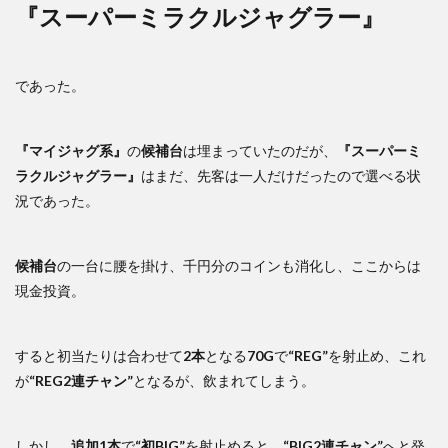
『スーパーミラクルジャグラー』
であった。
『マイジャグ系』
の
候補台
は埋まっていたのだが、
『スーパーミ
ラクルジャグラー』
はまだ、先客は一人だけだったので選べる状
況であった。
候補台
の一台に腰を掛け、千円分のコインも消化し、ここからは
現金投資。
すると初当たりは合わせて
2本
となる
70G
で
“REG”
を射止め、これ
が
“REG2連チャン”
となるが、飲まれてしまう。
しかし、
追加1本
で
“初BIG”
を射止めると、
“BIG2連チャン”
へと発