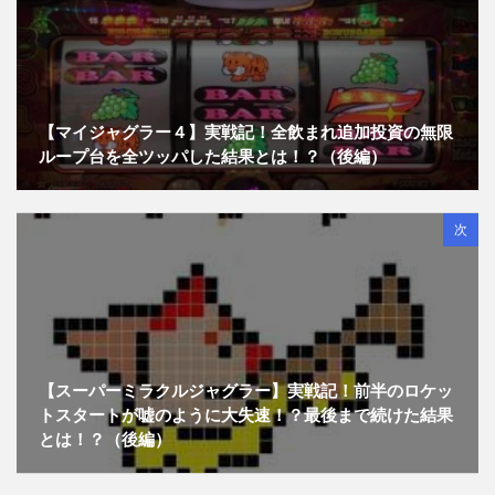
【マイジャグラー４】実戦記！全飲まれ追加投資の無限
ループ台を全ツッパした結果とは！？（後編）
次
【スーパーミラクルジャグラー】実戦記！前半のロケッ
トスタートが嘘のように大失速！？最後まで続けた結果
とは！？（後編）