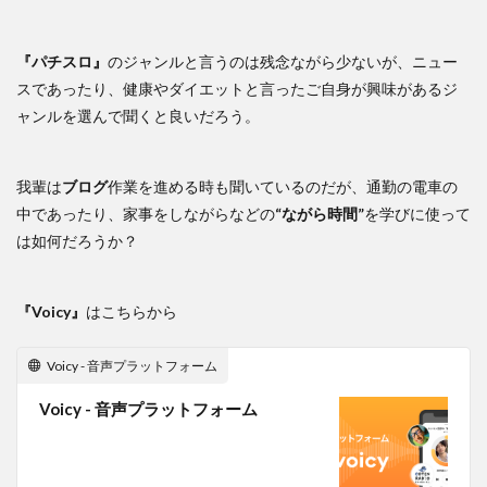
『パチスロ』
のジャンルと言うのは残念ながら少ないが、ニュー
スであったり、健康やダイエットと言ったご自身が興味があるジ
ャンルを選んで聞くと良いだろう。
我輩は
ブログ
作業を進める時も聞いているのだが、通勤の電車の
中であったり、家事をしながらなどの
“ながら時間”
を学びに使って
は如何だろうか？
『Voicy』
はこちらから
Voicy - 音声プラットフォーム
Voicy - 音声プラットフォーム