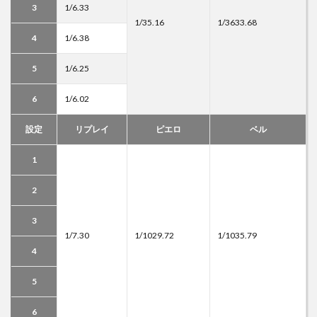
3
1/6.33
1/35.16
1/3633.68
4
1/6.38
5
1/6.25
6
1/6.02
設定
リプレイ
ピエロ
ベル
1
2
3
1/7.30
1/1029.72
1/1035.79
4
5
6