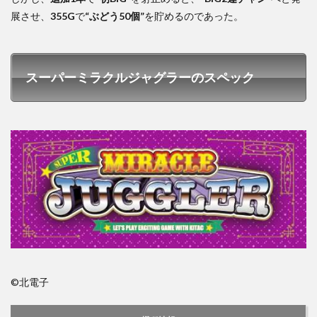
展させ、
355G
で
“ぶどう50個”
を貯めるのであった。
スーパーミラクルジャグラーのスペック
©北電子