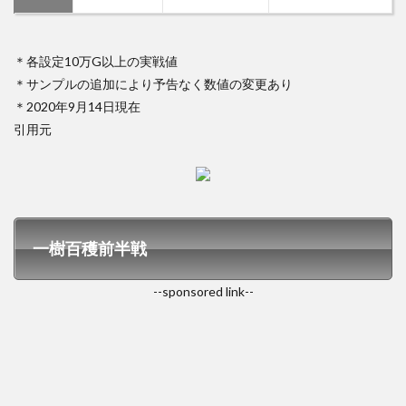
＊各設定10万G以上の実戦値
＊サンプルの追加により予告なく数値の変更あり
＊2020年9月14日現在
引用元
一樹百穫前半戦
--sponsored link--