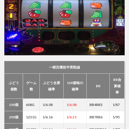
一樹百穫前半実戦値
BR合
ぶどう
ゲーム
ぶどう合算
100個毎の
BR
算確
個数
数
確率
確率
率
100個
608G
1/6.08
1/6.08
BB4RB3
1/87
200個
1231G
1/6.16
1/6.21
BB7RB6
1/95