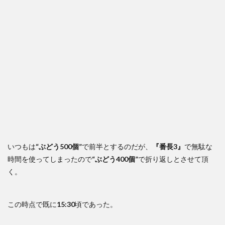
いつもは
“ぶどう500個”
で前半とするのだが、
『番長3』
で無駄な
時間を使ってしまったので
“ぶどう400個”
で折り返しとさせて頂
く。
この時点で既に
15:30
頃であった。