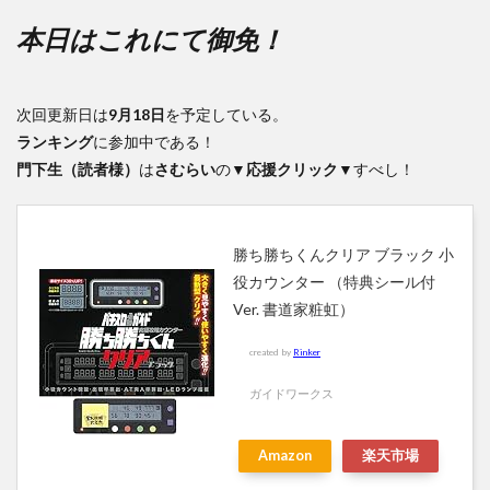
本日はこれにて御免！
次回更新日は
9月18日
を予定している。
ランキング
に参加中である！
門下生（読者様）
は
さむらい
の
▼応援クリック▼
すべし！
勝ち勝ちくんクリア ブラック 小
役カウンター （特典シール付
Ver. 書道家粧虹）
created by
Rinker
ガイドワークス
Amazon
楽天市場