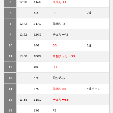
6
12:20
116G
先光りBB
7
56G
RB
2連
8
12:43
217G
先光りRB
9
12:52
120G
チェリーRB
10
14G
BB
2連
11
13:08
180G
単独チェリーBB
12
43G
BB
13
67G
飛び込みRB
14
77G
先光りBB
4連チャン
15
13:38
118G
チェリーBB
16
13G
RB