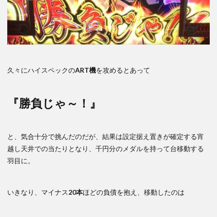
久々にハイスペックの
ART機
を攻めるとあって
『勝負じゃ～！』
と、気合十分で挑んだのだが、結果は設定据え置きが確定する宵
越し天井での当たりとなり、千円分のメダルを持って台移動する
羽目に。
いきなり、マイナス
20本
ほどの負債を抱え、移動したのは