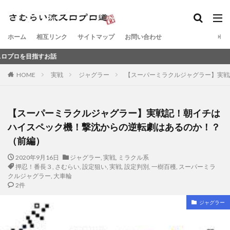
ホーム
相互リンク
サイトマップ
お問い合わせ
話
HOME
実戦
ジャグラー
【スーパーミラクルジャグラー】実戦
【スーパーミラクルジャグラー】実戦記！朝イチは
ハイスペック機！撃沈からの逆転劇はあるのか！？
（前編）
2020年9月16日
ジャグラー
,
実戦
,
ミラクル系
押忍！番長３
,
さむらい
,
設定狙い
,
実戦
,
設定判別
,
一樹百穫
,
スーパーミラ
クルジャグラー
,
大車輪
2件
ジャグラー