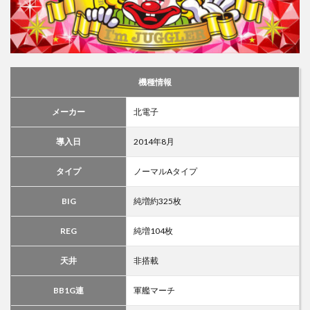
機種情報
メーカー
北電子
導入日
2014年8月
タイプ
ノーマルAタイプ
BIG
純増約325枚
REG
純増104枚
天井
非搭載
BB1G連
軍艦マーチ