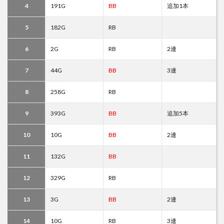
4
191G
BB
追加1本
5
182G
RB
6
2G
RB
2連
7
44G
BB
3連
8
258G
RB
9
393G
BB
追加5本
10
10G
BB
2連
11
132G
BB
12
329G
RB
13
3G
BB
2連
14
10G
RB
3連