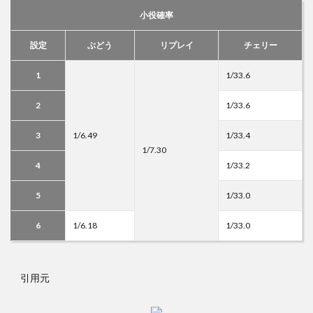
小役確率
設定
ぶどう
リプレイ
チェリー
1
1/33.6
2
1/33.6
3
1/6.49
1/33.4
1/7.30
4
1/33.2
5
1/33.0
6
1/6.18
1/33.0
引用元