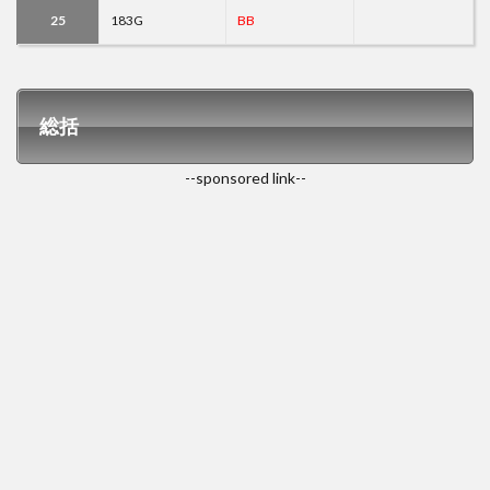
25
183G
BB
総括
--sponsored link--