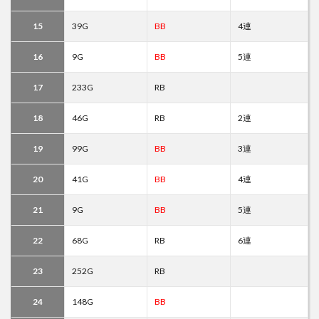
15
39G
BB
4連
16
9G
BB
5連
17
233G
RB
18
46G
RB
2連
19
99G
BB
3連
20
41G
BB
4連
21
9G
BB
5連
22
68G
RB
6連
23
252G
RB
24
148G
BB