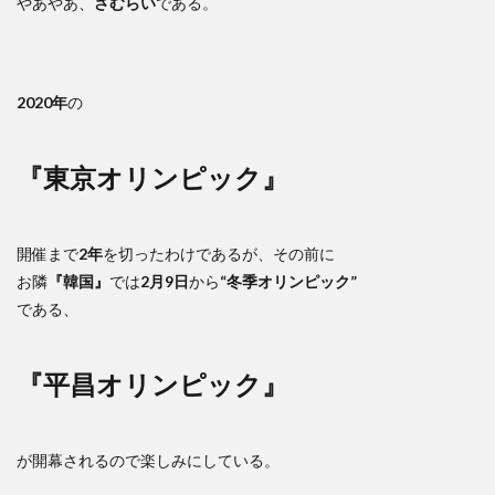
やあやあ、
さむらい
である。
2020年
の
『東京オリンピック』
開催まで
2年
を切ったわけであるが、その前に
お隣
『韓国』
では
2月9日
から
“冬季オリンピック”
である、
『平昌オリンピック』
が開幕されるので楽しみにしている。