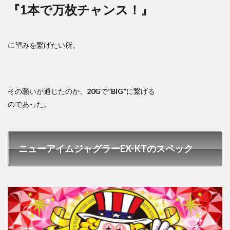
『1本で万枚チャンス！』
に望みを繋げたい所。
その願いが通じたのか、
20G
で
“BIG”
に繋げる
のであった。
ニューアイムジャグラーEX-KTのスペック