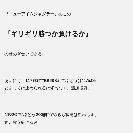
『ニューアイムジャグラー』
のこの
『ギリギリ勝つか負けるか』
のせめぎ合いである。
あいにく、
1179G
で
“BB3RB5”
でぶどうは
“1/6.05”
とあっては止められるはずもなく、追加投資。
1192G
で
“ぶどう200個”
貯めるも状況は変わらず、
追い金を続けるw