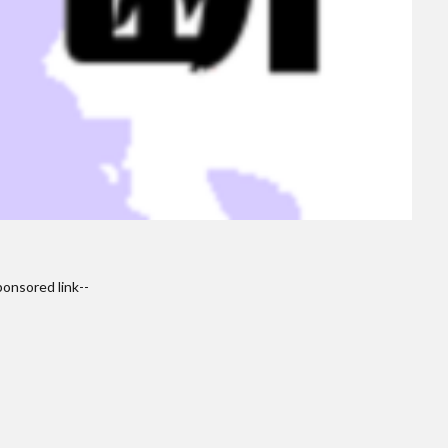
ponsored link--