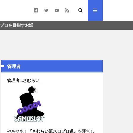
お話
管理者
管理者…さむらい
やあやあ！
『さむらい流スロプロ道』
を運営し