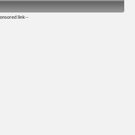
onsored link--