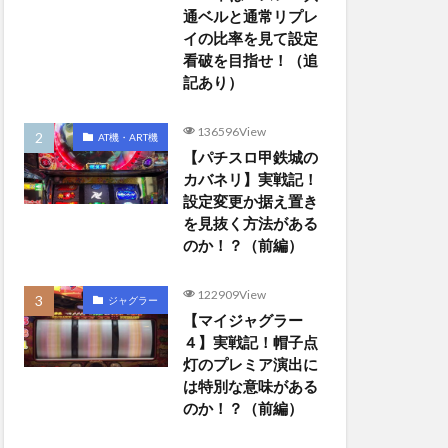
通ベルと通常リプレ
イの比率を見て設定
看破を目指せ！（追
記あり）
136596View
AT機・ART機
【パチスロ甲鉄城の
カバネリ】実戦記！
設定変更か据え置き
を見抜く方法がある
のか！？（前編）
122909View
ジャグラー
【マイジャグラー
４】実戦記！帽子点
灯のプレミア演出に
は特別な意味がある
のか！？（前編）