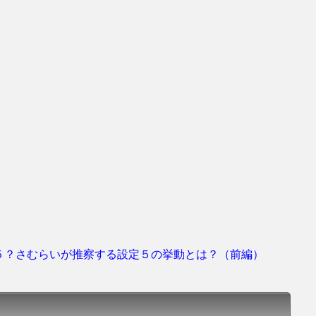
５？さむらいが推察する設定５の挙動とは？（前編）