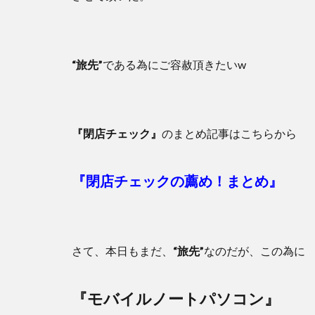
“旅先”
である為にご容赦頂きたいw
『閉店チェック』
のまとめ記事はこちらから
『閉店チェックの薦め！まとめ』
さて、本日もまだ、
“旅先”
なのだが、この為に
『モバイルノートパソコン』