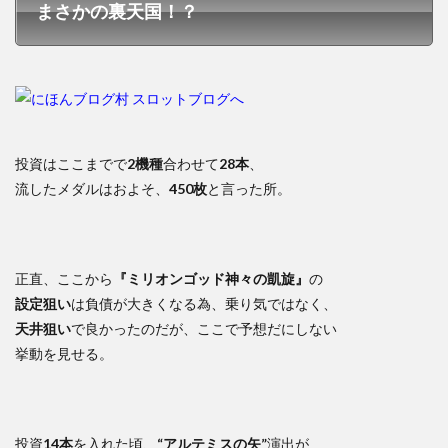
まさかの裏天国！？
投資はここまでで
2機種
合わせて
28本
、
流したメダルはおよそ、
450枚
と言った所。
正直、ここから
『ミリオンゴッド神々の凱旋』
の
設定狙い
は負債が大きくなる為、乗り気ではなく、
天井狙い
で良かったのだが、ここで予想だにしない
挙動を見せる。
投資
14本
を入れた頃、
“アルテミスの矢”
演出が