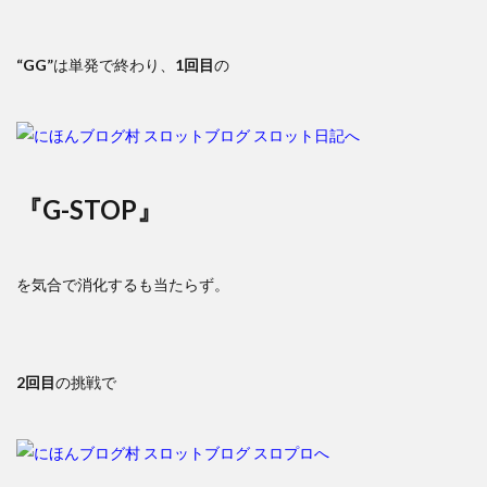
“GG”
は単発で終わり、
1回目
の
『G-STOP』
を気合で消化するも当たらず。
2回目
の挑戦で