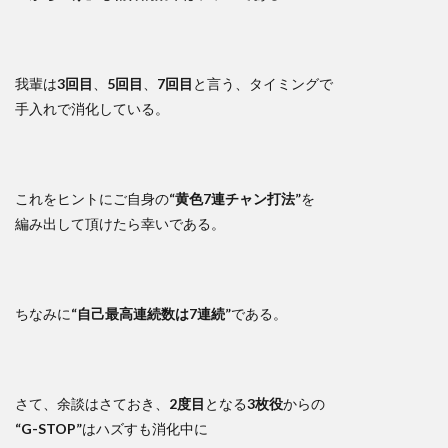
我輩は
3回目
、
5回目
、
7回目
と言う、タイミングで
手入れで消化している。
これをヒントにご自身の
“黄色7連チャン打法”
を
編み出して頂けたら幸いである。
ちなみに
“自己最高連続数は7連続”
である。
さて、余談はさておき、
2度目
となる
3枚役
からの
“G-STOP”
はハズすも消化中に