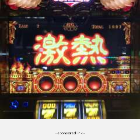
--sponsored link--