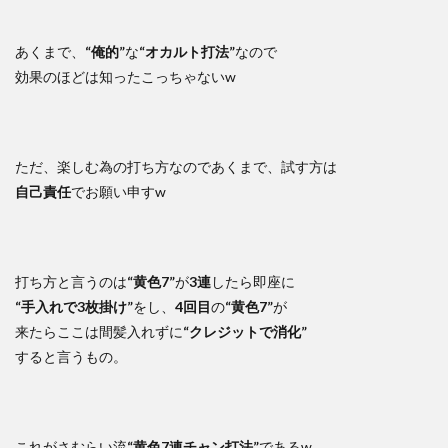
あくまで、
“俺的”
な
“オカルト打法”
なので
効果のほどは知ったこっちゃないw
ただ、楽しむ為の打ち方なのであくまで、試す方は
自己責任
でお願い申すw
打ち方と言うのは
“黄色7”
が
3連
したら即座に
“手入れで3枚掛け”
をし、
4回目
の
“黄色7”
が
来たらここは間髪入れずに
“クレジットで消化”
すると言うもの。
これがさむらい流
“黄色7連チャン打法”
であるw