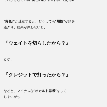
“黄色7”
が連続すると、どうしても
“煩悩”
が頭を
過ぎり、結果が伴わないと、
『ウェイトを切らしたから？』
とか、
『クレジットで打ったから？』
などと、マイナスな
“オカルト思考”
をして
しまいがち。