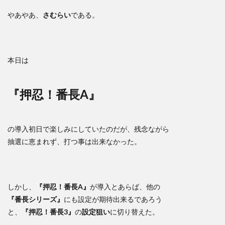
やあやあ、
さむらい
である。
本日は
『押忍！番長A』
の導入初日で楽しみにしていたのだが、残念ながら
抽選に恵まれず、打つ事は出来なかった。
しかし、
『押忍！番長A』
が導入とあらば、他の
『番長シリーズ』
にも設定が期待出来るであろう
と、
『押忍！番長3』
の
設定狙い
に切り替えた。