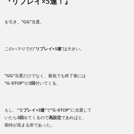
『リプレイ×5連！』
を引き、
“GG”
当選。
このハマりでの
“リプレイ×5連”
は大きい。
“GG”
当選だけでなく、最低でも終了後には
“G-STOP”
が
2回
付いてくる。
もし、
“リプレイ×3連”
で
“G-STOP”
に当選して
いたら
3回
出てくるので
高設定
であればと、
期待が高まる所であった。