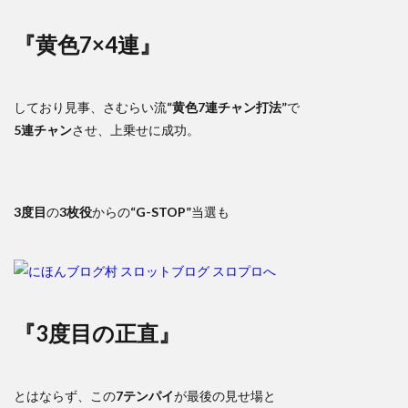
『黄色7×4連』
しており見事、さむらい流
“黄色7連チャン打法”
で
5連チャン
させ、上乗せに成功。
3度目
の
3枚役
からの
“G-STOP”
当選も
『3度目の正直』
とはならず、この
7テンパイ
が最後の見せ場と