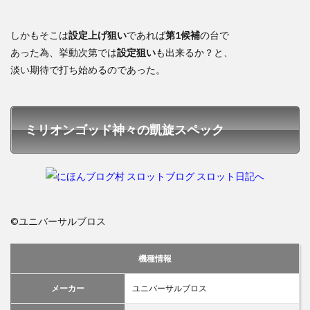
しかもそこは
設定上げ狙い
であれば
第1候補
の台で
あった為、挙動次第では
設定狙い
も出来るか？と、
淡い期待で打ち始めるのであった。
ミリオンゴッド神々の凱旋スペック
©ユニバーサルブロス
機種情報
メーカー
ユニバーサルブロス