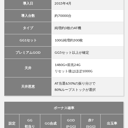
導入日
2015年4月
導入台数
約70000台
タイプ
純増約3枚のAT機
GG1セット
100G純増約300枚
プレミアムGOD
GG5セット以上が確定
1480G+前兆24G
天井
リセット後はほぼ1000G
AT当選&50%の振り分けで
天井恩恵
80%ループストックが選択
ボーナス確率
GG
GOD
赤7
設定
GG合成
出玉率
初当り
(PGG)
(SGG)