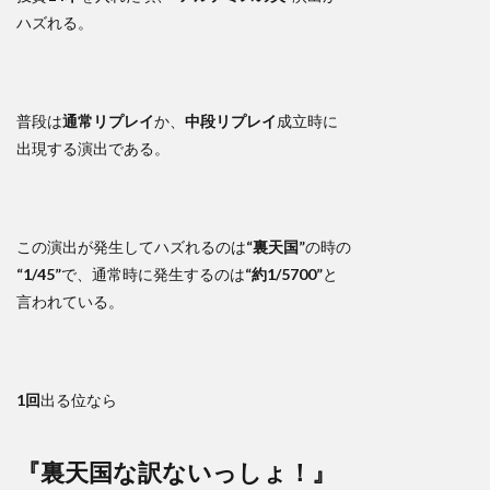
ハズれる。
普段は
通常リプレイ
か、
中段リプレイ
成立時に
出現する演出である。
この演出が発生してハズれるのは
“裏天国”
の時の
“1/45”
で、通常時に発生するのは
“約1/5700”
と
言われている。
1回
出る位なら
『裏天国な訳ないっしょ！』