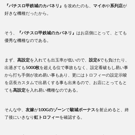
『パチスロ甲鉄城のカバネリ』
を攻めたのも、
マイホ
や
系列店
が
好きな機種だったから。
そう、
『パチスロ甲鉄城のカバネリ』
はお店側にとって、とても
優秀な機種なのである。
まず、
高設定
を入れても出玉率が低いので、
設定6
でも負けたり、
出過ぎても
5000枚
を超える位で事故もなく、設定看破もし易い事
から打ち手側が攻め易い事もあり、更にはトロフィーの設定示唆
を店長カスタムで出易くする事も出来るので、お店にとってもと
ても
高設定
を入れ易い機種なのである。
そんな中、
友嫁
が
100Gのゾーン
で
駿城ボーナス
を射止めると、終
了後にいきなり
虹トロフィー
を確認する。