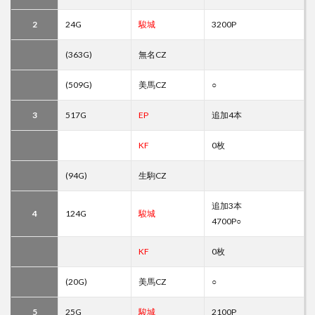
2
24G
駿城
3200P
(363G)
無名CZ
(509G)
美馬CZ
○
3
517G
EP
追加4本
KF
0枚
(94G)
生駒CZ
追加3本
4
124G
駿城
4700P○
KF
0枚
(20G)
美馬CZ
○
5
25G
駿城
2100P