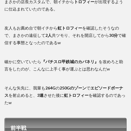
まさかの店長カスタムで、朝イチから
トロフィー
が出現するよう
に仕込まれていたのである。
友人もお薦め台で朝イチから
虹トロフィー
を確認したそうなの
で、まさかの遠征して
2人
共ツモり、それを開店してから
30分
で確
信する事態となったのであるw
確かに空いていたら
『パチスロ甲鉄城のカバネリ』
を攻めろと助
言をしたのが、こんなに上手く事が運ぶとは思わなんだw
そんな矢先に、我輩も
264G
の
250Gのゾーン
で
エピソードボーナ
ス
を射止めると、
3連
させた後に
虹トロフィー
を確認するのであっ
たw
前半戦