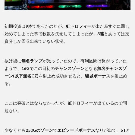
初期投資は
9本
であったのだが、
虹トロフィー
が出た為すぐに回し
始めてしまった事で枚数を失念してしまったが、
3連
とあっては投
資分しか回収出来ていない状況。
抜け後に
無名ランプ
が光っていたので、有利区間は繋がっていた
ようで、
16G
でこの日初の
チャンスゾーン
となる
無名チャンスゾ
ーン(以下無名CZ)
を射止め成功させると、
駿城ボーナス
を射止め
る。
ここは突破とはならなかったが、
虹トロフィー
が出ているので問
題ない。
少なくとも
250Gのゾーン
で
エピソードボーナス
なりが出て、
ST
と