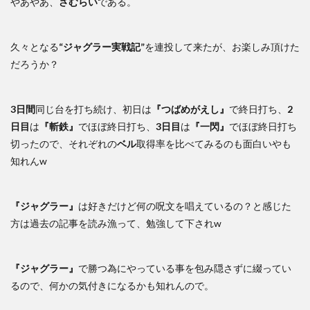
やあやあ、
さむらい
である。
久々となる
“ジャグラー実戦記”
を連投して来たが、お楽しみ頂けた
だろうか？
3日間
同じ台を打ち続け、初日は
『つばめがえし』
で終日打ち、
2
日目
は
『斬鉄』
でほぼ終日打ち、
3日目
は
『一閃』
でほぼ終日打ち
切ったので、それぞれの
ベル
取得率を比べてみるのも面白いやも
知れんw
『ジャグラー』
は好きだけど何の呪文を唱えているの？と感じた
方は過去の記事を読み漁って、勉強して下されw
『ジャグラー』
で勝つ為にやっている事を包み隠さずに綴ってい
るので、何かの気付きになるかも知れんので。