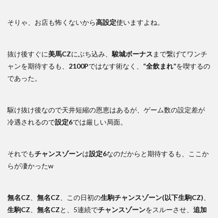
そりゃ、お店も怖くないから
高設定
使いますよね。
抜け後すぐに
美馬CZ
にぶち込み、
駿城ボーナス
まで繋げてワンチ
ャンを期待するも、
2100P
ではなす術なく、
“全飲まれ”
を喫するの
であった。
駆け抜け後なので天井短縮の恩恵はあるが、ゲーム数の設定差が
冷遇されるので
設定6
では厳しい局面。
それでも
チャンスゾーン
は
設定6
なのだからと期待するも、ここか
らが凄かったw
無名CZ
、
無名CZ
、この日初の
生駒チャンスゾーン(以下生駒CZ)
、
生駒CZ
、
無名CZ
と、5連続で
チャンスゾーン
をスルーさせ、
追加