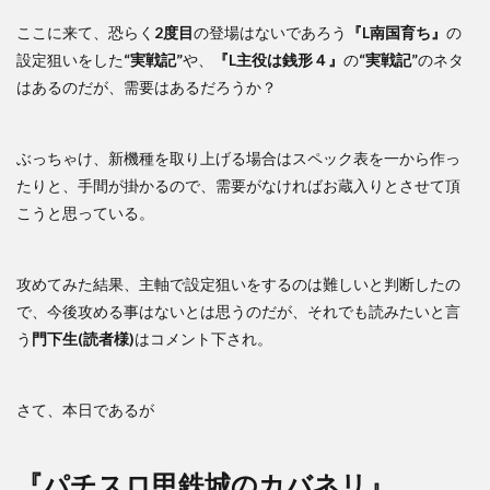
ここに来て、恐らく
2度目
の登場はないであろう
『L南国育ち』
の
設定狙いをした
“実戦記”
や、
『L主役は銭形４』
の
“実戦記”
のネタ
はあるのだが、需要はあるだろうか？
ぶっちゃけ、新機種を取り上げる場合はスペック表を一から作っ
たりと、手間が掛かるので、需要がなければお蔵入りとさせて頂
こうと思っている。
攻めてみた結果、主軸で設定狙いをするのは難しいと判断したの
で、今後攻める事はないとは思うのだが、それでも読みたいと言
う
門下生(読者様)
はコメント下され。
さて、本日であるが
『パチスロ甲鉄城のカバネリ』