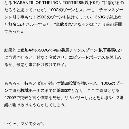
なる
“KABANERI OF THE IRON FORTRESS(以下KF）”
に繋がるの
だろうと思っていたが、
100Gのゾーン
もスルーし、
チャンスゾー
ン
を引く事もなく
250Gのゾーン
も抜けてしまい、
363G
で射止め
た
無名CZ
もスルーすると、
“全飲まれ”
となるのは当たり前の展開
であったw
結果的に
追加4本
の
509G
で初の
美馬チャンスゾーン(以下美馬CZ)
に当選させると、難なく突破させ、
エピソードボーナス
を射止め
るが、最悪な事に駆け抜けて終了。
もちろん、持ちメダルが続かず
追加投資
を強いられ、
100Gのゾー
ン
で得た
駿城ボーナス
までに
追加3本
となり、ここで奇跡となる
4700P
で突破と言う偉業を見せ、リカバリーしたと思いきや、
2連
続
の駆け抜けをやらかしてしまう。
いや〜、マジでク○台。