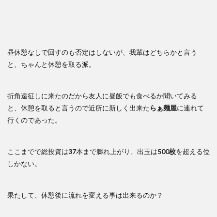
昼休憩なしで回すのも否定はしないが、我輩はどちらかと言う
と、ちゃんと休憩を取る派。
折角遠征しに来たのだから友人に昼飯でも食べるか聞いてみる
と、休憩を取ると言うので近所に新しく出来た
らぁ麺屋
に連れて
行くのであった。
ここまでで総投資は
37
本まで膨れ上がり、出玉は
500枚
を超える位
しかない。
果たして、休憩後に流れを変える事は出来るのか？