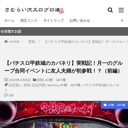
ホーム
相互リンク
サイトマップ
お問い合わせ
元スロ
HOME
実戦
【パチスロ甲鉄城のカバネリ】実戦記！月一のグルー
【パチスロ甲鉄城のカバネリ】実戦記！月一のグル
ープ合同イベントに友人夫婦が初参戦！？（前編）
2024年6月8日
実戦
,
AT機・ART機
設定狙い
,
実戦
,
設定判別
,
Sammy
,
AT機・ART機
,
パチスロ甲鉄城のカバネ
リ
0件
AT機・ART機