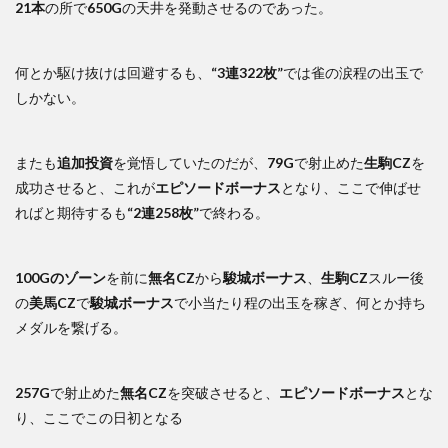
21本
の所で
650G
の天井を発動させるのであった。
何とか駆け抜けは回避するも、
“3連322枚”
では雀の涙程の出玉で
しかない。
またも
追加投資
を覚悟していたのだが、
79G
で射止めた
生駒CZ
を
成功させると、これが
エピソードボーナス
となり、ここで伸ばせ
ればと期待するも
“2連258枚”
で終わる。
100Gのゾーン
を前に
無名CZ
から
駿城ボーナス
、
生駒CZ
スルー後
の
美馬CZ
で
駿城ボーナス
で小当たり程の出玉を稼ぎ、何とか持ち
メダルを繋げる。
257G
で射止めた
無名CZ
を突破させると、
エピソードボーナス
とな
り、ここでこの日初となる