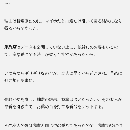
に。
理由は折角来たのに、
マイホ
だと抽選だけ引いて帰る結果になり
得るからであった。
系列店
はデータも公開していない上に、低貸しのお客もいるの
で、変な番号でも潰しが効く可能性があったから。
いつもならギリギリなのだが、友人に早くから起こされ、早めに
列に加わる事に。
作戦が功を奏し、抽選の結果、我輩はダメだったが、その友人が
早番を引き当て、お薦め台を打てる番号をゲットする。
その友人の嫁は我輩と同じ位の番号であったので、我輩の後に付