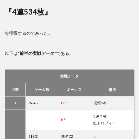
『4連534枚』
を獲得するのであった。
以下は
“前半の実戦データ”
である。
実戦データ
回数
ゲーム数
ボーナス
備考
1
264G
EP
投資9本
3連？枚
KF
虹トロフィー
(16G)
無名CZ
○