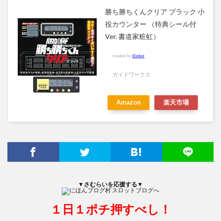
勝ち勝ちくんクリア ブラック 小
役カウンター （特典シール付
Ver. 書道家粧虹）
created by
Rinker
ガイドワークス
Amazon
楽天市場
▼さむらいを応援する▼
１日１ポチ押すべし！