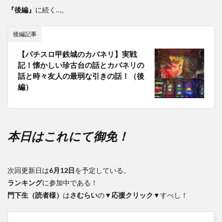
『後編』
に続く…。
後編記事
【パチスロ甲鉄城のカバネリ】実戦
記！懐かしい珍古台の話とカバネリの
話と時々友人の最弱な引きの話！（後
編）
本日はこれにて御免！
次回更新日は
6月12日
を予定している。
ランキング
に参加中である！
門下生（読者様）
は
さむらい
の
▼応援クリック▼
すべし！