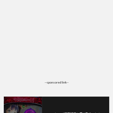
--sponsored link--