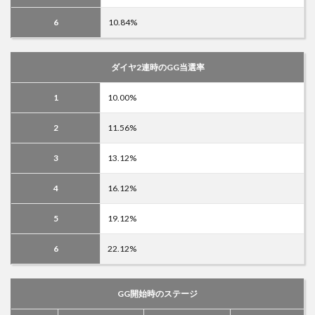
6
10.84%
ダイヤ2連時のGG当選率
1
10.00%
2
11.56%
3
13.12%
4
16.12%
5
19.12%
6
22.12%
GG開始時のステージ