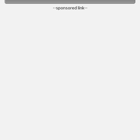
--sponsored link--