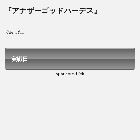
『アナザーゴッドハーデス』
であった。
実戦日
--sponsored link--