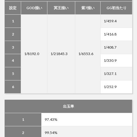
設定
GOD揃い
冥王揃い
紫7揃い
GG初当たり
1
1/459.4
2
1/416.8
3
1/408.7
1/8192.0
1/21845.3
1/6553.6
4
1/330.9
5
1/327.1
6
1/252.9
出玉率
1
97.43%
2
99.54%