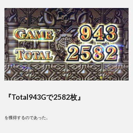
『Total943Gで2582枚』
を獲得するのであった。