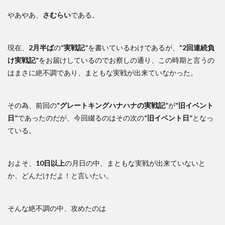
やあやあ、
さむらい
である。
現在、
2月半ば
の
“実戦記”
を書いているわけであるが、
“2回連続負
け実戦記”
をお届けしているのでお察しの通り、この時期と言うの
はまさに絶不調であり、まともな実戦が出来ていなかった。
その為、前回の
“グレートキングハナハナの実戦記”
が
“旧イベント
日”
であったのだが、今回綴るのはその次の
“旧イベント日”
となっ
ている。
およそ、
10日以上
の月日の中、まともな実戦が出来ていないと
か、どんだけだよ！と言いたい。
そんな絶不調の中、攻めたのは