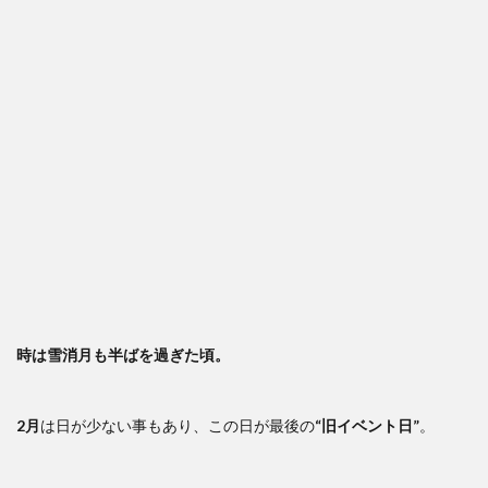
時は雪消月も半ばを過ぎた頃。
2月
は日が少ない事もあり、この日が最後の
“旧イベント日”
。