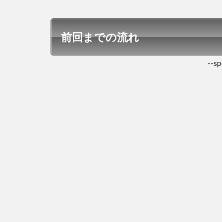
前回までの流れ
--sp