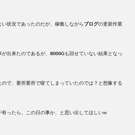
ない状況であったのだが、稼働しながら
ブログ
の更新作業
事が出来たのであるが、
8000G
も回せていない結果となっ
たので、要所要所で寝てしまっていたのでは？と想像する
が有ったら、この日の事か、と思い出してほしいw