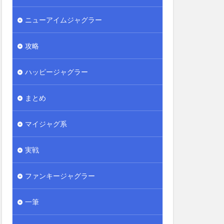
ニューアイムジャグラー
攻略
ハッピージャグラー
まとめ
マイジャグ系
実戦
ファンキージャグラー
一筆