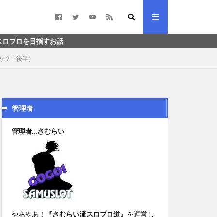
すお話
か？（後半）
管理者
管理者…さむらい
やあやあ！
『さむらい流スロプロ道』
を運営し