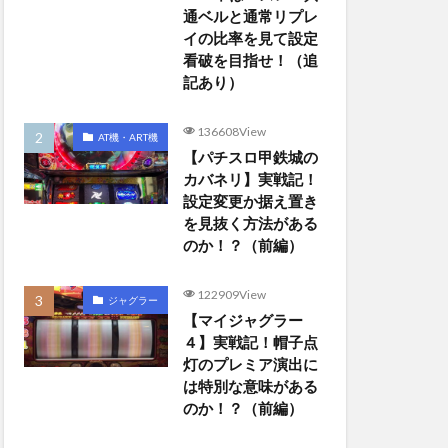
通ベルと通常リプレ
イの比率を見て設定
看破を目指せ！（追
記あり）
136608View
AT機・ART機
【パチスロ甲鉄城の
カバネリ】実戦記！
設定変更か据え置き
を見抜く方法がある
のか！？（前編）
122909View
ジャグラー
【マイジャグラー
４】実戦記！帽子点
灯のプレミア演出に
は特別な意味がある
のか！？（前編）