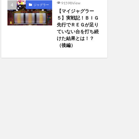
91598View
ジャグラー
【マイジャグラー
５】実戦記！ＢＩＧ
先行でＲＥＧが足り
ていない台を打ち続
けた結果とは！？
（後編）