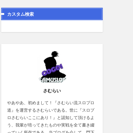
カスタム検索
さむらい
やあやあ、初めまして！『さむらい流スロプロ
道』を運営するさむらいである。世に『スロプ
ロさむらいここにあり！』と認知して頂けるよ
う、我輩が培ってきたものや実戦を全て書き綴
っていく所存である。当ブログを介して、門下