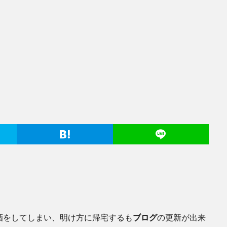
酒をしてしまい、明け方に帰宅するも
ブログ
の更新が出来