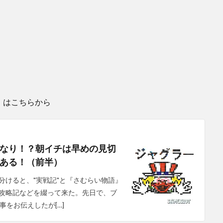
）
はこちらから
なり！？朝イチは早めの見切
ある！（前半）
分けると、"実戦記"と『さむらい物語』
攻略記などを綴って来た。先日で、ブ
をお伝えしたが[…]