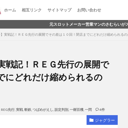
ホーム
相互リンク
サイトマップ
お問い合わせ
元スロットメーカー営業マンのさむらいがスロプロを目指
ー】実戦記！ＲＥＧ先行の展開でその差は１０回！閉店までにどれだけ縮められるの
実戦記！ＲＥＧ先行の展開で
でにどれだけ縮められるの
,
REG先行
,
実戦
,
斬鉄
,
つばめがえし
,
設定判別
,
一樹百穫
,
一閃
4件
ジャグラー