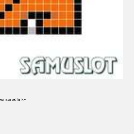
ponsored link--