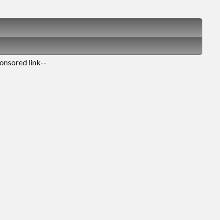
onsored link--