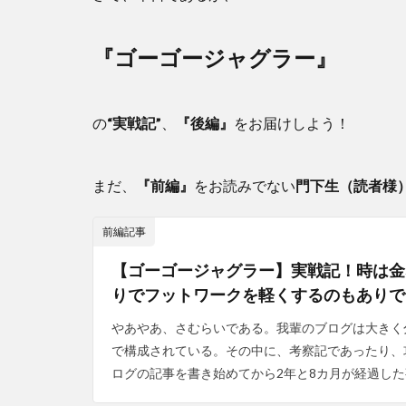
『ゴーゴージャグラー』
の
“実戦記”
、
『後編』
をお届けしよう！
まだ、
『前編』
をお読みでない
門下生（読者様
前編記事
【ゴーゴージャグラー】実戦記！時は金
りでフットワークを軽くするのもありで
やあやあ、さむらいである。我輩のブログは大きく
で構成されている。その中に、考察記であったり、
ログの記事を書き始めてから2年と8カ月が経過した事