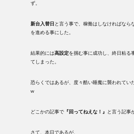
ず。
新台入替日
と言う事で、稼働はしなければなら
を進める事にした。
結果的には
高設定
を掴む事に成功し、終日粘る
てしまった。
恐らくではあるが、度々酷い睡魔に襲われてい
w
どこかの記事で
『回ってねえな！』
と言う記事
さて、本日であるが、