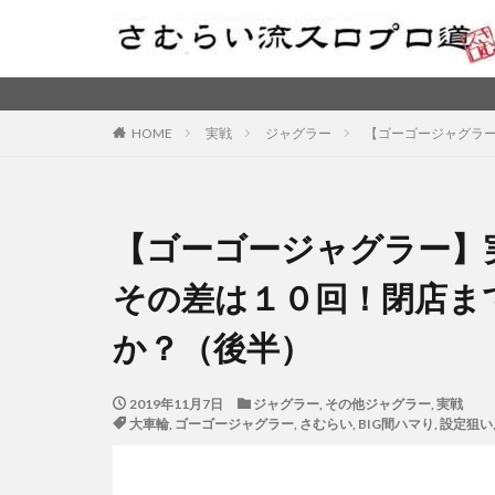
HOME
実戦
ジャグラー
【ゴーゴージャグラ
【ゴーゴージャグラー】
その差は１０回！閉店ま
か？（後半）
2019年11月7日
ジャグラー
,
その他ジャグラー
,
実戦
大車輪
,
ゴーゴージャグラー
,
さむらい
,
BIG間ハマり
,
設定狙い