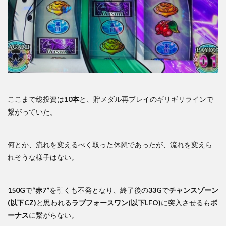
ここまで総投資は
10本
と、貯メダル再プレイのギリギリラインで
繋がっていた。
何とか、流れを変えるべく取った休憩であったが、流れを変えら
れそうな様子はない。
150G
で
“赤7”
を引くも不発となり、終了後の
33G
で
チャンスゾーン
(以下CZ)
と思われる
ラブフォースワン(以下LFO)
に突入させるも
ボ
ーナス
に繋がらない。