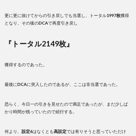
更に更に抜けてからの引き戻しでも当選し、トータル
1997枚
獲得
となり、その後の
DCA
で再度引き戻し
『トータル2149枚』
獲得するのであった。
最後に
DCA
に突入したのであるが、ここは非当選であった。
恐らく、今日一の引きを見せたので満足であったが、まだ少しば
かり時間が残っていたので続行する。
何より、
設定6
はなくとも
高設定
では有りそうと思っていただけ