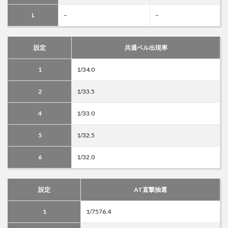
L
–
–
設定
共通ベル出現率
1
1/34.0
2
1/33.5
4
1/33.0
5
1/32.5
6
1/32.0
設定
AT直撃抽選
1
1/7576.4