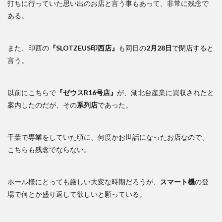
打ちに行っていた思い出のお店と言う事もあって、非常に残念で
ある。
また、印西の
『SLOTZEUS印西店』
も同日の
2月28日
で閉店すると
言う。
以前にこちらで
『ゼウスR16号店』
が、湖北台産業に買収されたと
案内したのだが、その
系列店
であった。
千葉で専業をしていた頃に、何度かお世話になったお店なので、
こちらも残念でならない。
ホール様にとっても厳しい大変な時期だろうが、
スマート機
の登
場で何とか盛り返して欲しいと願っている。