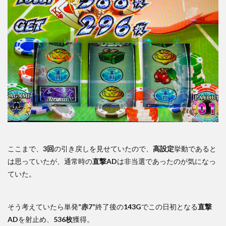
ここまで、
3回
の引き戻しを見せていたので、
高設定
挙動であると
は思っていたが、通常時の
直撃AD
は非当選であったのが気になっ
ていた。
そう考えていたら単発
“赤7”
終了後の
143G
でこの日初となる
直撃
AD
を射止め、
536枚
獲得。