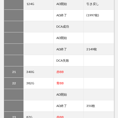
124G
AD開始
引き戻し
AD終了
(1997枚)
DCA成功
AD開始
AD終了
2149枚
DCA失敗
21
340G
赤BB
22
382G
青BB
AD開始
AD終了
350枚
23
87G
赤BB