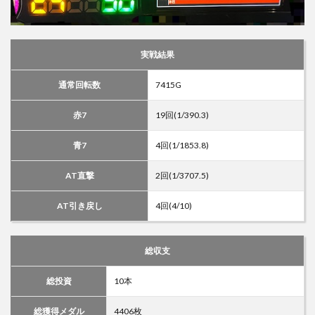
実戦結果
通常回転数
7415G
赤7
19回(1/390.3)
青7
4回(1/1853.8)
AT直撃
2回(1/3707.5)
AT引き戻し
4回(4/10)
総収支
総投資
10本
総獲得メダル
4406枚