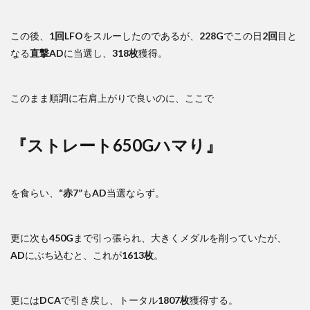
この後、
1回LFO
をスルーしたのであるが、
228G
でこの日
2回
目と
なる
直撃AD
に当選し、
318枚
獲得。
このまま順調に右肩上がりで良いのに、ここで
『ストレート650Gハマり』
を食らい、
“赤7”
も
AD
当選ならず。
更に次も
450G
まで引っ張られ、大きくメダルを削っていたが、
AD
にぶち込むと、これが
1613枚
。
更には
DCA
で引き戻し、トータル
1807枚
獲得する。