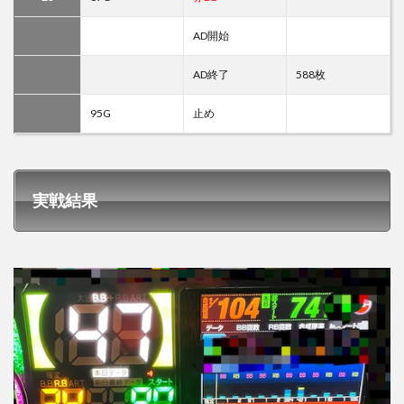
AD開始
AD終了
588枚
95G
止め
実戦結果