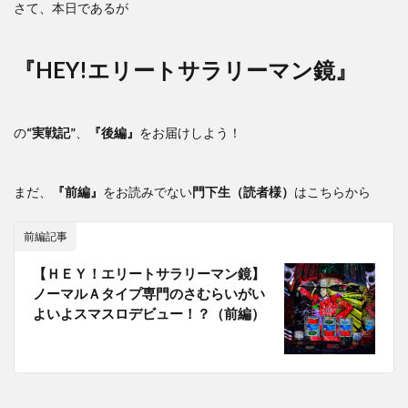
さて、本日であるが
『HEY!エリートサラリーマン鏡』
の
“実戦記”
、
『後編』
をお届けしよう！
まだ、
『前編』
をお読みでない
門下生（読者様）
はこちらから
前編記事
【ＨＥＹ！エリートサラリーマン鏡】
ノーマルＡタイプ専門のさむらいがい
よいよスマスロデビュー！？（前編）