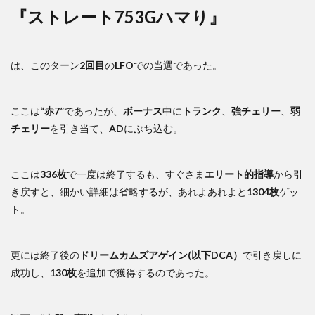
『ストレート753Gハマり』
は、このターン
2回目
の
LFO
での当選であった。
ここは
“赤7”
であったが、
ボーナス
中に
トランク
、
強チェリー
、
弱
チェリー
を引き当て、
AD
にぶち込む。
ここは
336枚
で一度は終了するも、すぐさま
エリート的指導
から引
き戻すと、細かい詳細は省略するが、あれよあれよと
1304枚
ゲッ
ト。
更には終了後の
ドリームカムズアゲイン(以下DCA）
で引き戻しに
成功し、
130枚
を追加で獲得するのであった。