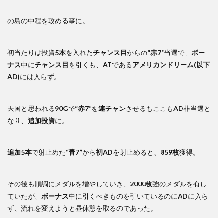
の島の中程を攻める事に。
初当たりは投資
5本
を入れた
チャンス目
からの
“赤7”
当選で、
ボー
ナス
中に
チャンス目
を引くも、
AT
である
アメリカンドリーム(以下
AD)
には入らず。
天国と思われる
90G
で
“赤7”
を
連チャン
させるもここも
AD
非当選と
なり、
追加投資
に。
追加5本
で射止めた
“青7”
から
初AD
を射止めると、
859枚
獲得。
その後も順調にメダルを増やしていき、
2000枚
強のメダルを有し
ていたが、
ボーナス
中に引くべきものを引いているのに
AD
に入ら
ず、流れを変えようと昼休憩を取るのであった。