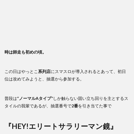
時は師走も初めの頃。
この日はやっとこ
系列店
にスマスロが導入されるとあって、初日
位は攻めてみようと、抽選から参加する。
普段は
“ノーマルAタイプ”
しか触らない固い立ち回りを主とするス
タイルの我輩であるが、抽選番号で
2番
を引き当てた事で
『HEY!エリートサラリーマン鏡』