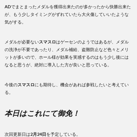
AD
でまとまったメダルを獲得出来たのが多かったから快勝出来た
が、もう少しタイミングがずれていたら大火傷していいたような
気がする。
メダルが必要ない
スマスロ
はゲーセンのようではあるが、メダル
の洗浄が不要であったり、メダル補給、盗難防止など色々とメリ
ットが多いので、ホール様が効果を実感するのはもう少し後には
なると思うが、絶対に導入した方が良いと思っている。
今後の
スマスロ
にも期待し、機会があれば参戦したいと考えてい
る。
本日はこれにて御免！
次回更新日は
2月24日
を予定している。