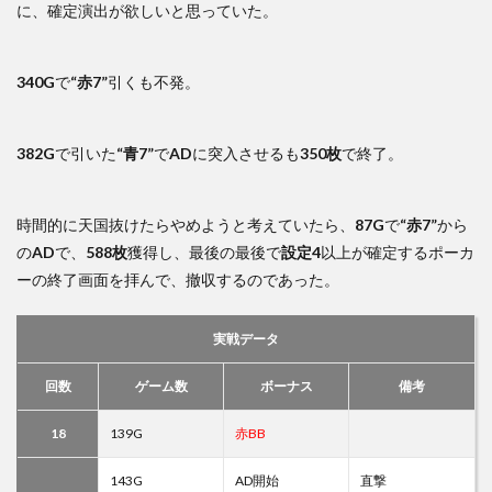
に、確定演出が欲しいと思っていた。
340G
で
“赤7”
引くも不発。
382G
で引いた
“青7”
で
AD
に突入させるも
350枚
で終了。
時間的に天国抜けたらやめようと考えていたら、
87G
で
“赤7”
から
の
AD
で、
588枚
獲得し、最後の最後で
設定4
以上が確定するポーカ
ーの終了画面を拝んで、撤収するのであった。
実戦データ
回数
ゲーム数
ボーナス
備考
18
139G
赤BB
143G
AD開始
直撃