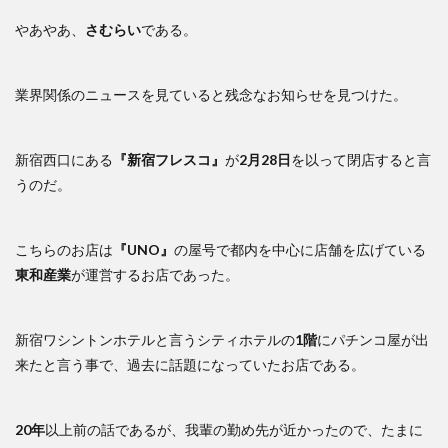
やあやあ、
さむらい
である。
業界関係のニュースを見ていると残念なお知らせを見つけた。
新宿西口にある
『新宿フレスコ』
が
2月28日
を以って閉店すると言
うのだ。
こちらのお店は
『UNO』
の屋号で都内を中心に店舗を広げている
東和産業
が運営するお店であった。
新宿ワシントンホテルと言うシティホテルの
1階
にパチンコ屋が出
来たと言う事で、過去に話題になっていたお店である。
20年
以上前の話であるが、我輩の勤め先が近かったので、たまに