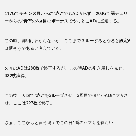
117G
で
チャンス目
からの
“赤7”
でも
AD
入らず、
203G
で
弱チェリ
ー
からの
“青7”
の
6回目
の
ボーナス
でやっとこ
AD
に当選する。
この時、詳細はわからないが、ここまでスルーするとなると
設定6
は薄そうであると考えていた。
久々の
AD
は
280枚
で終了するが、この時
AD
の引き戻しを見せ、
432枚
獲得。
この後、天国で
“赤7”
を
3ループ
させ、
3回目
で何とか
AD
に突入さ
せ、ここは
297枚
で終了。
さぁ、ここからと言う場面でこの日
1番
のハマりを食らい