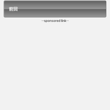
前回
--sponsored link--