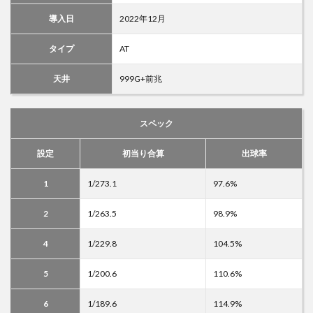
導入日
2022年12月
タイプ
AT
天井
999G+前兆
スペック
設定
初当り合算
出球率
1
1/273.1
97.6%
2
1/263.5
98.9%
4
1/229.8
104.5%
5
1/200.6
110.6%
6
1/189.6
114.9%