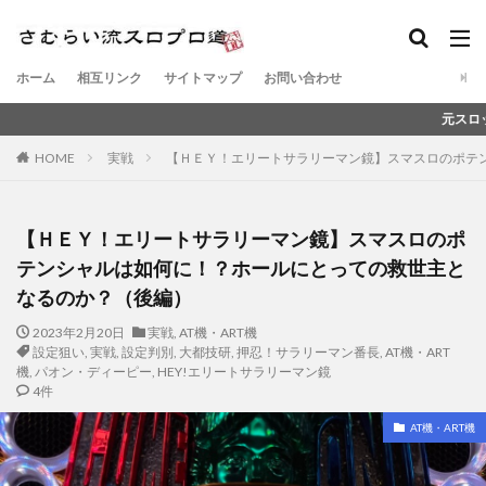
ホーム
相互リンク
サイトマップ
お問い合わせ
元スロットメーカー営業マ
HOME
実戦
【ＨＥＹ！エリートサラリーマン鏡】スマスロのポテ
【ＨＥＹ！エリートサラリーマン鏡】スマスロのポ
テンシャルは如何に！？ホールにとっての救世主と
なるのか？（後編）
2023年2月20日
実戦
,
AT機・ART機
設定狙い
,
実戦
,
設定判別
,
大都技研
,
押忍！サラリーマン番長
,
AT機・ART
機
,
パオン・ディーピー
,
HEY!エリートサラリーマン鏡
4件
AT機・ART機