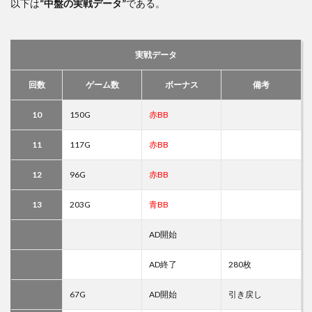
以下は
“中盤の実戦データ”
である。
実戦データ
回数
ゲーム数
ボーナス
備考
10
150G
赤BB
11
117G
赤BB
12
96G
赤BB
13
203G
青BB
AD開始
AD終了
280枚
67G
AD開始
引き戻し