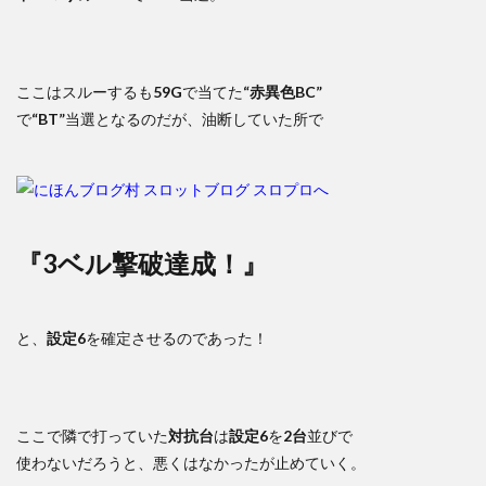
ここはスルーするも
59G
で当てた
“赤異色BC”
で
“BT”
当選となるのだが、油断していた所で
『3ベル撃破達成！』
と、
設定6
を確定させるのであった！
ここで隣で打っていた
対抗台
は
設定6
を
2台
並びで
使わないだろうと、悪くはなかったが止めていく。