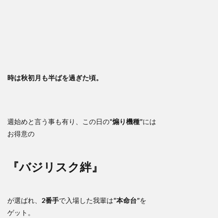
時は秋初月も半ばを過ぎた頃。
週始めと言う事も有り、この日の
“煽り機種”
には
お得意の
『バジリスク絆』
が選ばれ、
2番手
で入場した我輩は
“本命台”
を
ゲット。