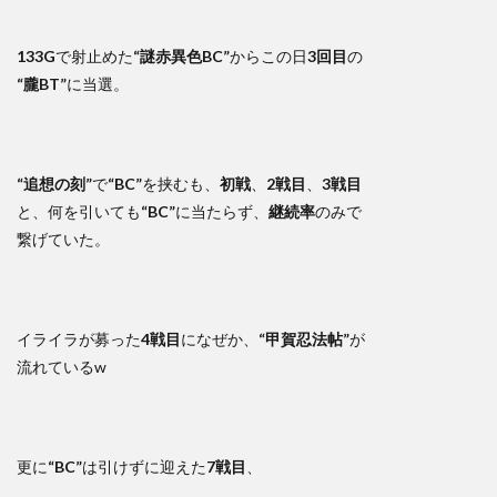
133G
で射止めた
“謎赤異色BC”
からこの日
3回目
の
“朧BT”
に当選。
“追想の刻”
で
“BC”
を挟むも、
初戦
、
2戦目
、
3戦目
と、何を引いても
“BC”
に当たらず、
継続率
のみで
繋げていた。
イライラが募った
4戦目
になぜか、
“甲賀忍法帖”
が
流れているw
更に
“BC”
は引けずに迎えた
7戦目
、