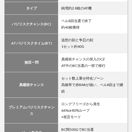
タイプ
純増約2.8枚のAT機
ベル8回当選で終了
バジリスクチャンス(BC)
約40枚獲得
追想の刻と争忍の刻
ATバジリスクタイム(BT)
1セット約40G
真瞳術チャンスの突入のCZ
無双一閃
AT中のBC当選の一部で移行
セット数上乗せ特化ゾーン
真瞳術チャンス
高確率で赤BARが揃い、ベル8回まで継
続
ロングフリーズから発生
プレミアムバジリスクチャン
66%or80%ループ
ス
+祝言モード
BC間500GでBC当選