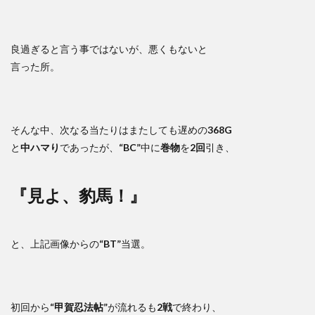
良過ぎると言う事ではないが、悪くもないと
言った所。
そんな中、次なる当たりはまたしても遅めの
368G
と
中ハマり
であったが、
“BC”
中に
巻物
を
2回
引き、
『見よ、豹馬！』
と、上記画像からの
“BT”
当選。
初回から
“甲賀忍法帖”
が流れるも
2戦
で終わり、