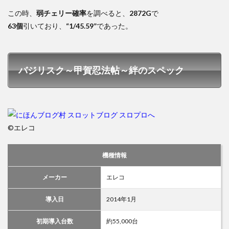
この時、
弱チェリー確率
を調べると、
2872G
で
63個
引いており、
“1/45.59”
であった。
バジリスク～甲賀忍法帖～絆のスペック
©エレコ
機種情報
メーカー
エレコ
導入日
2014年1月
初期導入台数
約55,000台