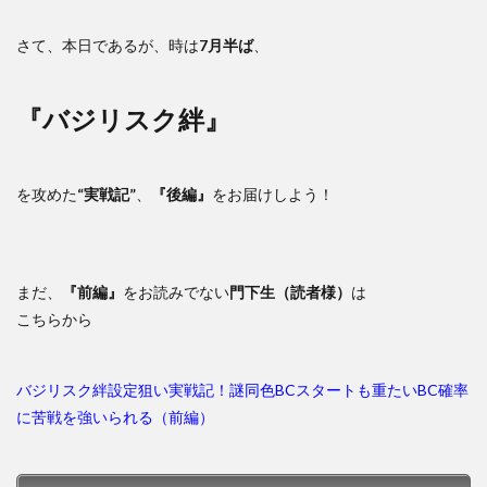
さて、本日であるが、時は
7月半ば
、
『バジリスク絆』
を攻めた
“実戦記”
、
『後編』
をお届けしよう！
まだ、
『前編』
をお読みでない
門下生（読者様）
は
こちらから
バジリスク絆設定狙い実戦記！謎同色BCスタートも重たいBC確率
に苦戦を強いられる（前編）