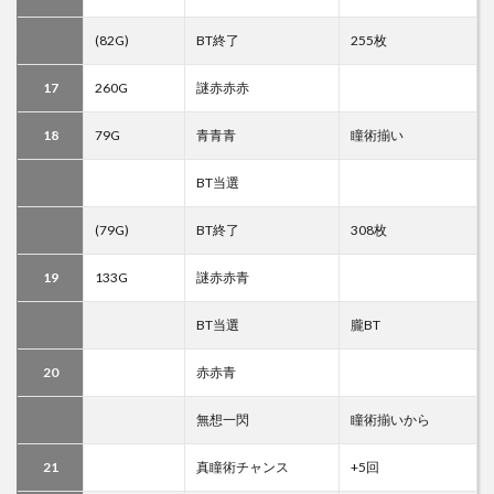
(82G)
BT終了
255枚
17
260G
謎赤赤赤
18
79G
青青青
瞳術揃い
BT当選
(79G)
BT終了
308枚
19
133G
謎赤赤青
BT当選
朧BT
20
赤赤青
無想一閃
瞳術揃いから
21
真瞳術チャンス
+5回