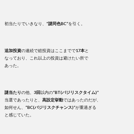
初当たりでいきなり、
“謎同色BC”
を引く。
追加投資
の連続で総投資はここまでで
17本
と
なっており、これ以上の投資は避けたい所で
あった。
謎当たり
の他、
3回
以内の
“BT(バジリスクタイム)”
当選であったりと、
高設定挙動
ではあったのだが、
如何せん、
“BC(バジリスクチャンス)”
が重過ぎる
と感じていた。