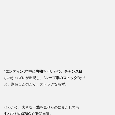
“エンディング”
中に
巻物
を引いた後、
チャンス目
なのかハズレが出現し、
“ループ率のストック”
か？
と、期待したのだが、ストックならず。
せっかく、大きな
一撃
を見せたのにまたしても
中ハマり
の
378G
で
“BC”
当選。