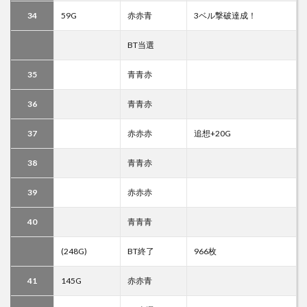
34
59G
赤赤青
3ベル撃破達成！
BT当選
35
青青赤
36
青青赤
37
赤赤赤
追想+20G
38
青青赤
39
赤赤赤
40
青青青
(248G)
BT終了
966枚
41
145G
赤赤青