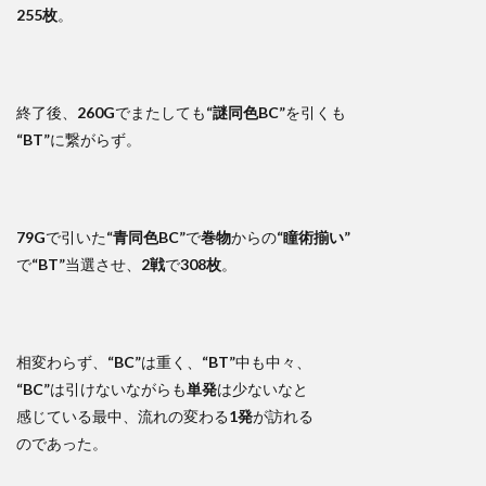
255枚
。
終了後、
260G
でまたしても
“謎同色BC”
を引くも
“BT”
に繋がらず。
79G
で引いた
“青同色BC”
で
巻物
からの
“瞳術揃い”
で
“BT”
当選させ、
2戦
で
308枚
。
相変わらず、
“BC”
は重く、
“BT”
中も中々、
“BC”
は引けないながらも
単発
は少ないなと
感じている最中、流れの変わる
1発
が訪れる
のであった。