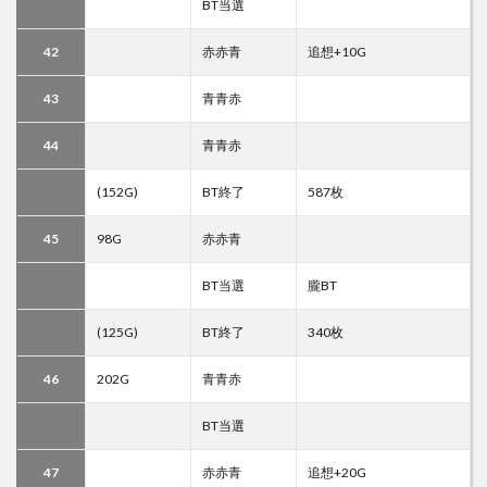
BT当選
42
赤赤青
追想+10G
43
青青赤
44
青青赤
(152G)
BT終了
587枚
45
98G
赤赤青
BT当選
朧BT
(125G)
BT終了
340枚
46
202G
青青赤
BT当選
47
赤赤青
追想+20G