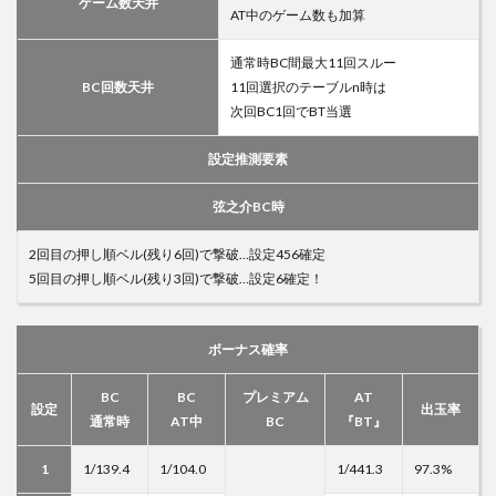
ゲーム数天井
AT中のゲーム数も加算
通常時BC間最大11回スルー
BC回数天井
11回選択のテーブルn時は
次回BC1回でBT当選
設定推測要素
弦之介BC時
2回目の押し順ベル(残り6回)で撃破…設定456確定
5回目の押し順ベル(残り3回)で撃破…設定6確定！
ボーナス確率
BC
BC
プレミアム
AT
設定
出玉率
通常時
AT中
BC
『BT』
1
1/139.4
1/104.0
1/441.3
97.3%