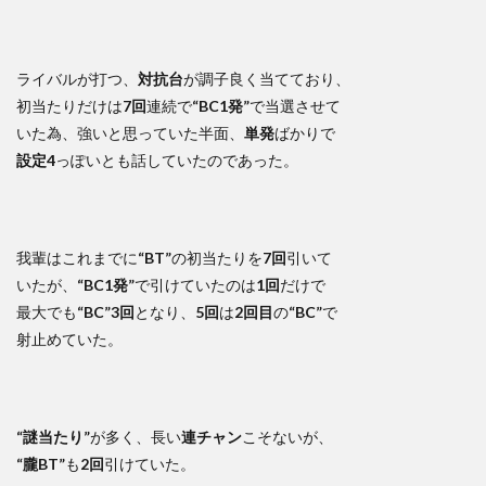
ライバルが打つ、
対抗台
が調子良く当てており、
初当たりだけは
7回
連続で
“BC1発”
で当選させて
いた為、強いと思っていた半面、
単発
ばかりで
設定4
っぽいとも話していたのであった。
我輩はこれまでに
“BT”
の初当たりを
7回
引いて
いたが、
“BC1発”
で引けていたのは
1回
だけで
最大でも
“BC”
3回
となり、
5回
は
2回目
の
“BC”
で
射止めていた。
“謎当たり”
が多く、長い
連チャン
こそないが、
“朧BT”
も
2回
引けていた。