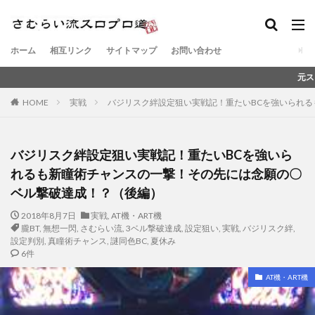
ホーム
相互リンク
サイトマップ
お問い合わせ
元スロットメーカー
HOME
実戦
バジリスク絆設定狙い実戦記！重たいBCを強いられ
バジリスク絆設定狙い実戦記！重たいBCを強いら
れるも新瞳術チャンスの一撃！その先には念願の〇
ベル撃破達成！？（後編）
2018年8月7日
実戦
,
AT機・ART機
朧BT
,
無想一閃
,
さむらい流
,
3ベル撃破達成
,
設定狙い
,
実戦
,
バジリスク絆
,
設定判別
,
真瞳術チャンス
,
謎同色BC
,
夏休み
6件
AT機・ART機