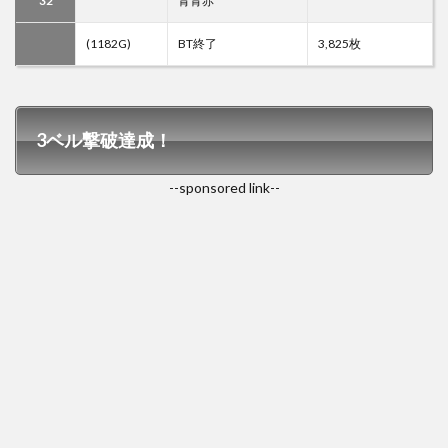
32
青青赤
(1182G)
BT終了
3,825枚
3ベル撃破達成！
--sponsored link--