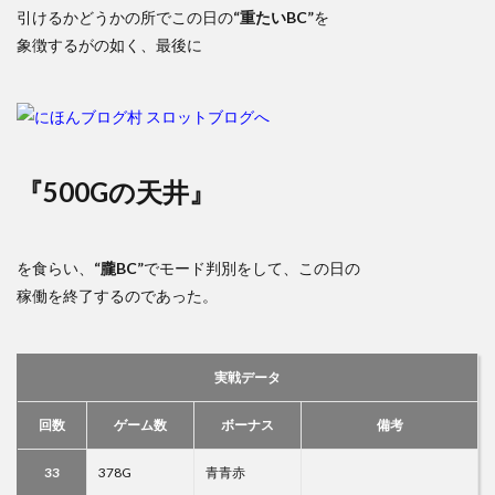
引けるかどうかの所でこの日の
“重たいBC”
を
象徴するがの如く、最後に
『500Gの天井』
を食らい、
“朧BC”
でモード判別をして、この日の
稼働を終了するのであった。
実戦データ
回数
ゲーム数
ボーナス
備考
33
378G
青青赤