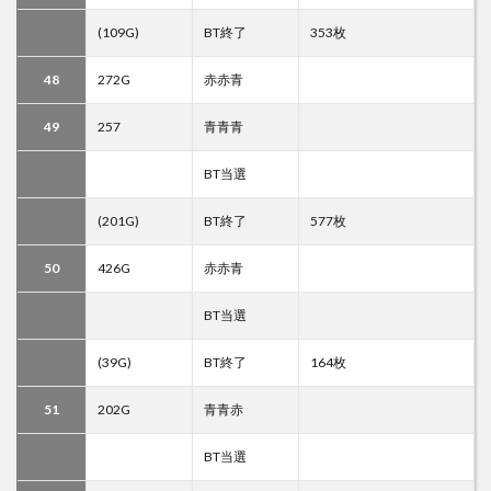
(109G)
BT終了
353枚
48
272G
赤赤青
49
257
青青青
BT当選
(201G)
BT終了
577枚
50
426G
赤赤青
BT当選
(39G)
BT終了
164枚
51
202G
青青赤
BT当選