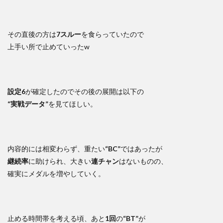
その直後の方は
7スルー
を食らっていたので
上手い所で止めていったw
設定6
が確定したのでその後の展開は以下の
“実戦データ”
を見てほしい。
内容的には相変わらず、重たい
“BC”
ではあったが
継続率
に助けられ、大きい
連チャン
はないものの、
確実にメダルを増やしていく。
止める時間帯を考える頃、あと
1回
の
“BT”
が