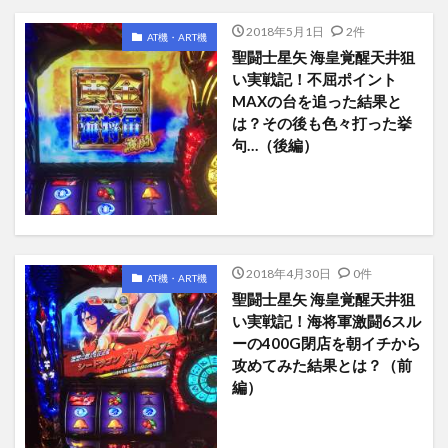
2018年5月1日
2件
AT機・ART機
聖闘士星矢 海皇覚醒天井狙
い実戦記！不屈ポイント
MAXの台を追った結果と
は？その後も色々打った挙
句…（後編）
2018年4月30日
0件
AT機・ART機
聖闘士星矢 海皇覚醒天井狙
い実戦記！海将軍激闘6スル
ーの400G閉店を朝イチから
攻めてみた結果とは？（前
編）