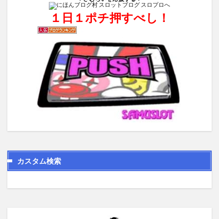
１日１ポチ押すべし！
カスタム検索