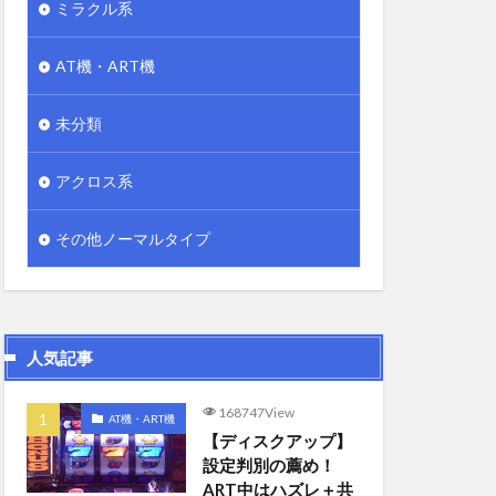
ミラクル系
AT機・ART機
未分類
アクロス系
その他ノーマルタイプ
人気記事
168747View
AT機・ART機
【ディスクアップ】
設定判別の薦め！
ART中はハズレ＋共