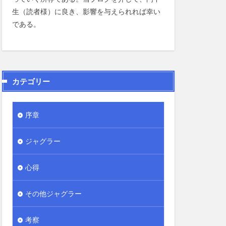
生（読者様）に良き、影響を与えられれば幸い
である。
カテゴリー
序章
ジャグラー
心得
その他ジャグラー
考察