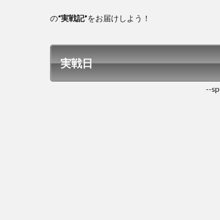
の
“実戦記”
をお届けしよう！
実戦日
--sp