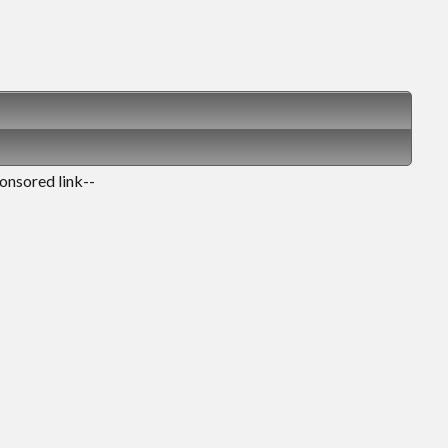
onsored link--