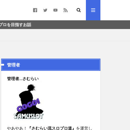
管理者
管理者…さむらい
やあやあ！
『さむらい流スロプロ道』
を運営し