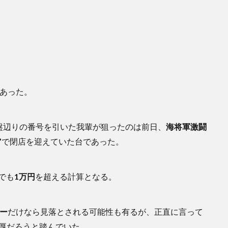
あった。
盤辺りの番号を引いた我輩が狙ったのは前日、
海将軍激闘
”
で閉店を迎えていた台であった。
でも
1万円
を超える計算となる。
ルー
だけなら見落とされる可能性も有るが、正直に言って
厚だろうと踏んでいた。