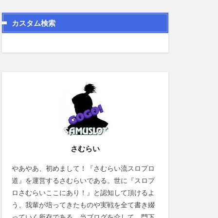
カスタム検索
さむらい
やあやあ、初めまして！『さむらい流スロプロ
道』を運営するさむらいである。世に『スロプ
ロさむらいここにあり！』と認知して頂けるよ
う、我輩が培ってきたものや実戦を全て書き綴
っていく所存である。当ブログを介して、門下