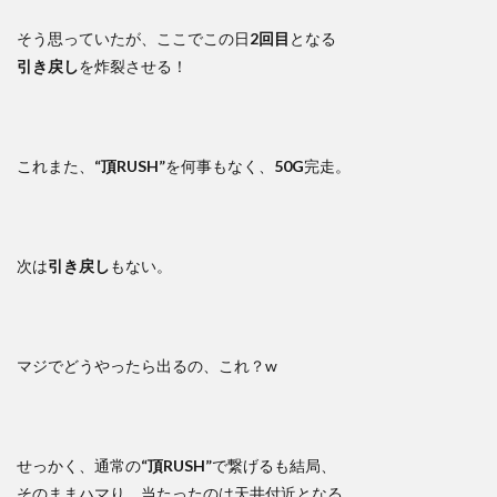
そう思っていたが、ここでこの日
2回目
となる
引き戻し
を炸裂させる！
これまた、
“頂RUSH”
を何事もなく、
50G
完走。
次は
引き戻し
もない。
マジでどうやったら出るの、これ？w
せっかく、通常の
“頂RUSH”
で繋げるも結局、
そのままハマり、当たったのは天井付近となる