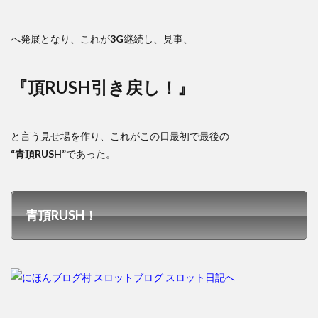
へ発展となり、これが
3G
継続し、見事、
『頂RUSH引き戻し！』
と言う見せ場を作り、これがこの日最初で最後の
“青頂RUSH”
であった。
青頂RUSH！