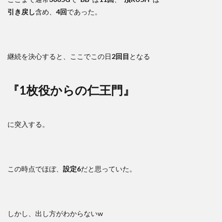
引き戻し
含め、
4回
であった。
継続を決心すると、ここでこの日
2回目
となる
『1枚役からの仁王門』
に突入する。
この時点でほぼ、
設定6
だと思っていた。
しかし、出し方がわからないw