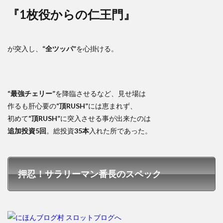
『1枚役からの仁王門』
が突入し、
“全ツッパ”
を心掛ける。
“最強チェリー”
を降臨させるなど、見せ場は
作るも肝心要の
“頂RUSH”
には恵まれず、
初めて
“頂RUSH”
に突入させる事が出来たのは
追加投資5回
。総投資
35本
入れた所であった。
押忍！サラリーマン番長のスペック