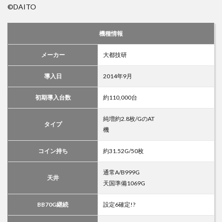
©DAITO
機種情報
メーカー
大都技研
導入日
2014年9月
初期導入台数
約110,000台
純増約2.8枚/GのAT
タイプ
機
コイン持ち
約31.52G/50枚
通常A/B999G
天井
天国準備1069G
BB70G継続
設定6確定!?