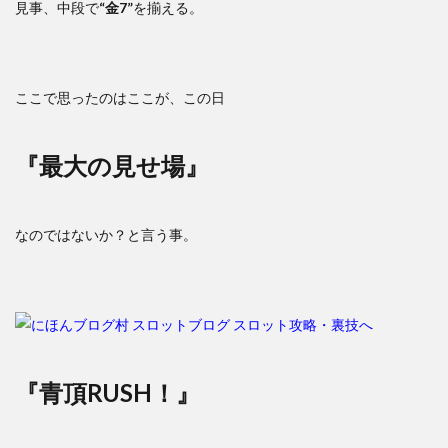
見事、中段で
“金7”
を揃える。
ここで思ったのはここが、この日
『最大の見せ場』
なのではないか？と言う事。
『青頂RUSH！』