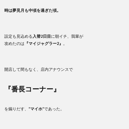
時は夢見月も中頃を過ぎた頃。
設定も見込める
入替2日目
に朝イチ、我輩が
攻めたのは
『マイジャグラー2』
。
開店して間もなく、店内アナウンスで
『番長コーナー』
を煽りだす、
“マイホ”
であった。