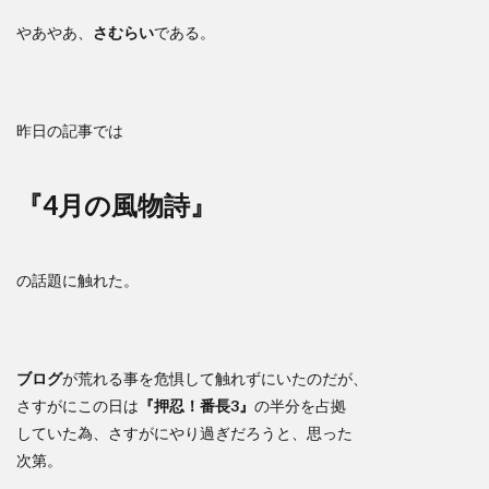
やあやあ、
さむらい
である。
昨日の記事では
『4月の風物詩』
の話題に触れた。
ブログ
が荒れる事を危惧して触れずにいたのだが、
さすがにこの日は
『押忍！番長3』
の半分を占拠
していた為、さすがにやり過ぎだろうと、思った
次第。