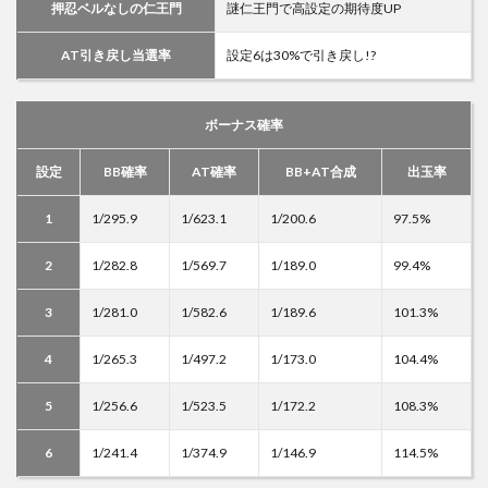
押忍ベルなしの仁王門
謎仁王門で高設定の期待度UP
AT引き戻し当選率
設定6は30%で引き戻し!?
ボーナス確率
設定
BB確率
AT確率
BB+AT合成
出玉率
1
1/295.9
1/623.1
1/200.6
97.5%
2
1/282.8
1/569.7
1/189.0
99.4%
3
1/281.0
1/582.6
1/189.6
101.3%
4
1/265.3
1/497.2
1/173.0
104.4%
5
1/256.6
1/523.5
1/172.2
108.3%
6
1/241.4
1/374.9
1/146.9
114.5%