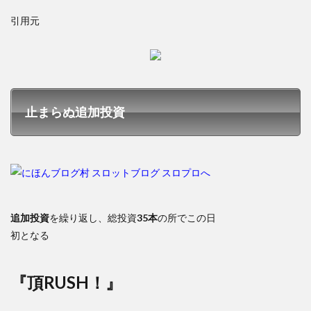
引用元
止まらぬ追加投資
追加投資
を繰り返し、総投資
35本
の所でこの日
初となる
『頂RUSH！』