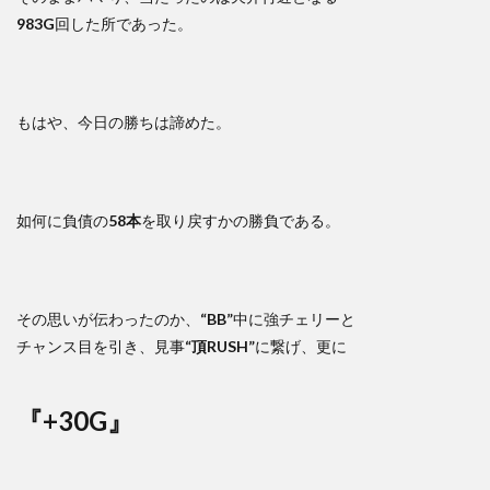
983G
回した所であった。
もはや、今日の勝ちは諦めた。
如何に負債の
58本
を取り戻すかの勝負である。
その思いが伝わったのか、
“BB”
中に強チェリーと
チャンス目を引き、見事
“頂RUSH”
に繋げ、更に
『+30G』