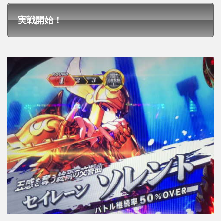
実戦開始！