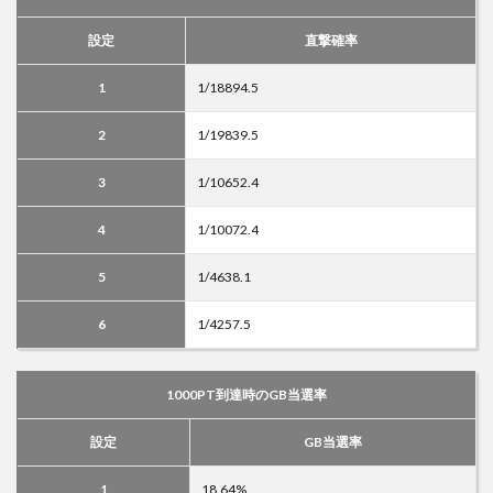
設定
直撃確率
1
1/18894.5
2
1/19839.5
3
1/10652.4
4
1/10072.4
5
1/4638.1
6
1/4257.5
1000PT到達時のGB当選率
設定
GB当選率
1
18.64%