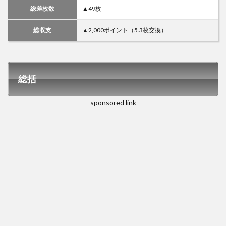
総差枚数
▲49枚
総収支
▲2,000ポイント（5.3枚交換）
総括
--sponsored link--