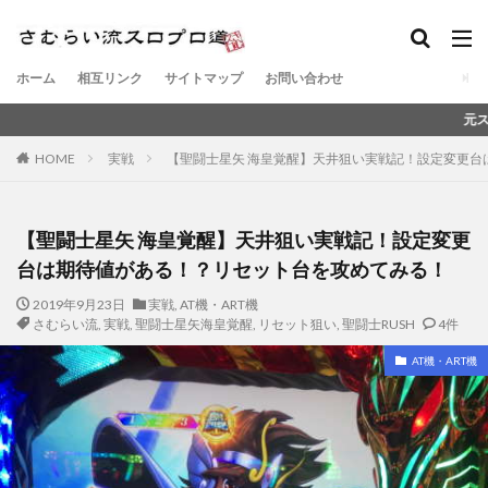
ホーム
相互リンク
サイトマップ
お問い合わせ
元スロットメーカー営業マ
HOME
実戦
【聖闘士星矢 海皇覚醒】天井狙い実戦記！設定変更台
【聖闘士星矢 海皇覚醒】天井狙い実戦記！設定変更
台は期待値がある！？リセット台を攻めてみる！
2019年9月23日
実戦
,
AT機・ART機
さむらい流
,
実戦
,
聖闘士星矢海皇覚醒
,
リセット狙い
,
聖闘士RUSH
4件
AT機・ART機