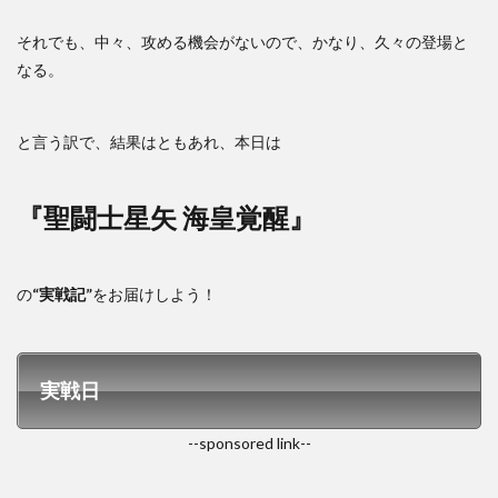
それでも、中々、攻める機会がないので、かなり、久々の登場と
なる。
と言う訳で、結果はともあれ、本日は
『聖闘士星矢 海皇覚醒』
の
“実戦記”
をお届けしよう！
実戦日
--sponsored link--