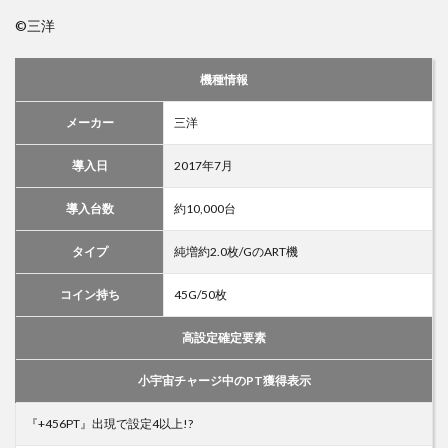
©三洋
機種情報
メーカー
三洋
導入日
2017年7月
導入台数
約10,000台
タイプ
純増約2.0枚/GのART機
コイン持ち
45G/50枚
高設定確定要素
小宇宙チャージ中のPT獲得表示
『+456PT』出現で設定4以上!?