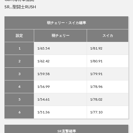
SR…聖闘士RUSH
弱チェリー・スイカ確率
設定
弱チェリー
スイカ
1
1/65.54
1/81.92
2
1/62.42
1/80.91
3
1/59.58
1/79.91
4
1/56.99
1/78.96
5
1/54.61
1/78.02
6
1/51.36
1/77.10
SR直撃確率