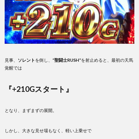
見事、
ソレント
を倒し、
“聖闘士RUSH”
を射止めると、最初の天馬
覚醒では
『+210Gスタート』
となり、まずまずの展開。
しかし、大きな見せ場もなく、軽い上乗せで