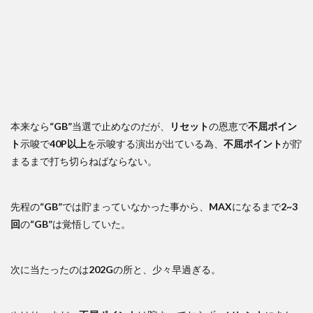
本来なら
“GB”
当選で止めなのだが、
リセット
の恩恵で
不屈ポイン
ト
示唆で
40P以上
を示唆する演出が出ている為、
不屈ポイント
が貯
まるまで打ち切らねばならない。
先程の
“GB”
では貯まっていなかった事から、
MAX
になるまで
2~3
回
の
“GB”
は覚悟していた。
次に当たったのは
202G
の所と、少々早過ぎる。