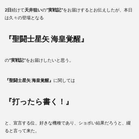
2日
続けて
天井狙い
の
“実戦記”
をお届けするとお伝えしたが、本日
は久々の登場となる
『聖闘士星矢 海皇覚醒』
の
“実戦記”
をお届けしたいと思う。
『聖闘士星矢 海皇覚醒』
に関しては
『打ったら書く！』
と、宣言する位、好きな機種であり、ショボい結果だろうと、綴
ると言って来た。