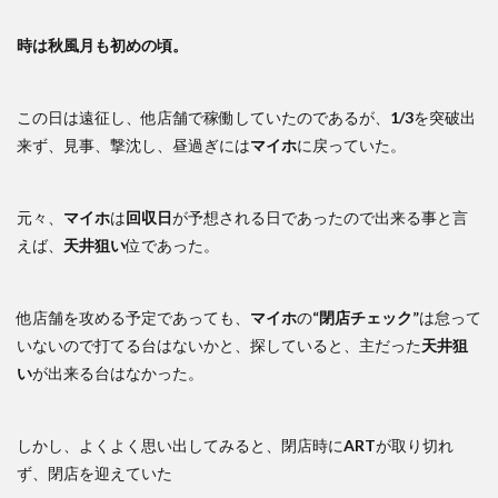
時は秋風月も初めの頃。
この日は遠征し、他店舗で稼働していたのであるが、
1/3
を突破出
来ず、見事、撃沈し、昼過ぎには
マイホ
に戻っていた。
元々、
マイホ
は
回収日
が予想される日であったので出来る事と言
えば、
天井狙い
位であった。
他店舗を攻める予定であっても、
マイホ
の
“閉店チェック”
は怠って
いないので打てる台はないかと、探していると、主だった
天井狙
い
が出来る台はなかった。
しかし、よくよく思い出してみると、閉店時に
ART
が取り切れ
ず、閉店を迎えていた