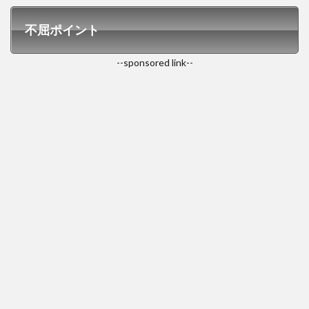
不屈ポイント
--sponsored link--