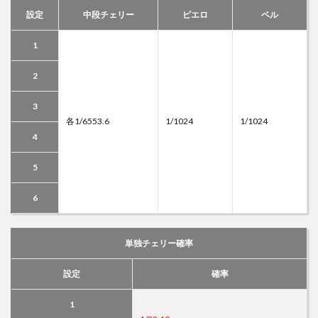
設定
中段チェリー
ピエロ
ベル
1
2
3
各1/6553.6
1/1024
1/1024
4
5
6
単独チェリー確率
設定
確率
1