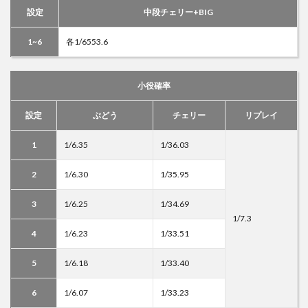
設定
中段チェリー+BIG
1~6
各1/6553.6
小役確率
設定
ぶどう
チェリー
リプレイ
1
1/6.35
1/36.03
2
1/6.30
1/35.95
3
1/6.25
1/34.69
1/7.3
4
1/6.23
1/33.51
5
1/6.18
1/33.40
6
1/6.07
1/33.23