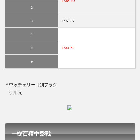
1/38.10
2
3
1/36.82
4
5
1/35.62
6
＊中段チェリーは別フラグ
引用元
一樹百穫中盤戦