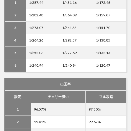
1
1/287.44
1/431.16
1/172.46
2
1/282.48
1/364.09
1/159.07
3
1/273.07
1/341.33
1/151.70
4
1/264.26
1/292.57
1/138.85
5
1/252.06
1/277.69
1/132.13
6
1/240.94
1/240.94
1/120.47
出玉率
設定
チェリー狙い
フル攻略
1
96.57%
97.30%
2
99.01%
99.67%