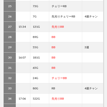
25
73G
チェリーRB
26
7G
先光りチェリーRB
4連チャン
27
15:34
131G
先光りBB
28
89G
BB
29
55G
BB
3連
30
16:07
181G
BB
31
65G
BB
32
24G
チェリーBB
33
80G
RB
4連チャン
34
17:06
522G
先光りBB