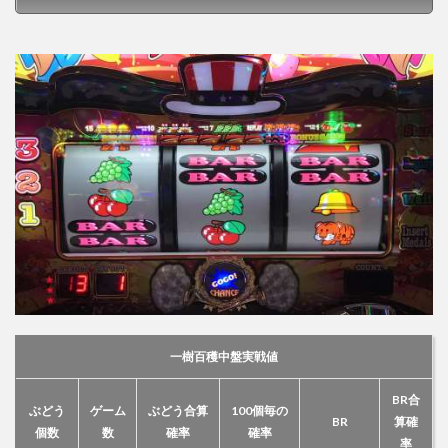
一樹百穫中盤実戦値
BR合
ぶどう
ゲーム
ぶどう合算
100個毎の
BR
算確
個数
数
確率
確率
率