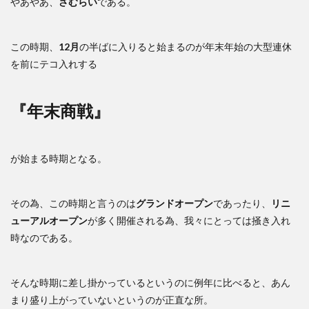
やあやあ、
さむらい
である。
この時期、
12月
の半ばに入りると始まるのが年末年始の大型連休
を前にテコ入れする
『年末商戦』
が始まる時期となる。
その為、この時期と言うのは
グランドオープン
であったり、
リニ
ューアルオープン
が多く開催される為、我々にとっては掻き入れ
時なのである。
そんな時期に差し掛かっているというのに例年に比べると、あん
まり盛り上がっていないというのが正直な所。