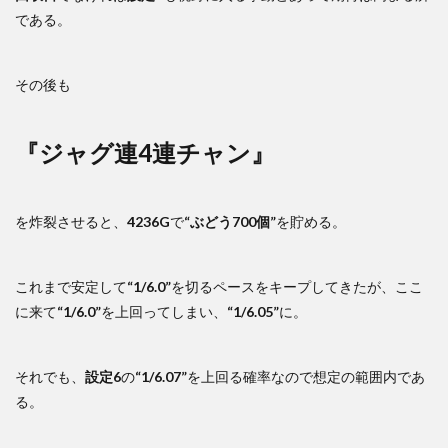
である。
その後も
『ジャグ連4連チャン』
を炸裂させると、
4236G
で
“ぶどう700個”
を貯める。
これまで安定して
“1/6.0”
を切るペースをキープしてきたが、ここ
に来て
“1/6.0”
を上回ってしまい、
“1/6.05”
に。
それでも、
設定6
の
“1/6.07”
を上回る確率なので想定の範囲内であ
る。