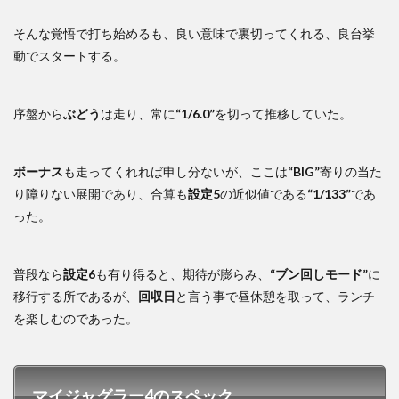
そんな覚悟で打ち始めるも、良い意味で裏切ってくれる、良台挙
動でスタートする。
序盤から
ぶどう
は走り、常に
“1/6.0”
を切って推移していた。
ボーナス
も走ってくれれば申し分ないが、ここは
“BIG”
寄りの当た
り障りない展開であり、合算も
設定5
の近似値である
“1/133”
であ
った。
普段なら
設定6
も有り得ると、期待が膨らみ、
“ブン回しモード”
に
移行する所であるが、
回収日
と言う事で昼休憩を取って、ランチ
を楽しむのであった。
マイジャグラー4のスペック