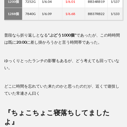
1200個
7252G
1/6.04
1/6.01
BB34RB19
1/137
1288個
7840G
1/6.09
1/6.68
BB37RB22
1/133
普段なら折り返しとなる
“ぶどう1000個”
であったが、この時時間
は既に
20:00
に差し掛かろうかと言う時間帯であった。
ゆっくりとったランチの影響もあるが、どう考えても回っていな
い。
どこに時間を忘れていた来たのかと思ったのだが、近くで遊技し
ていた常連さん曰く
『ちょこちょこ寝落ちしてました
よ』