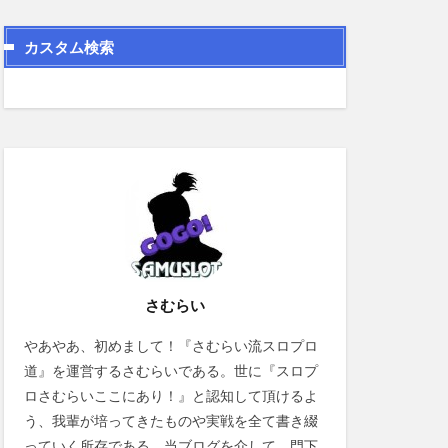
カスタム検索
さむらい
やあやあ、初めまして！『さむらい流スロプロ
道』を運営するさむらいである。世に『スロプ
ロさむらいここにあり！』と認知して頂けるよ
う、我輩が培ってきたものや実戦を全て書き綴
っていく所存である。当ブログを介して、門下