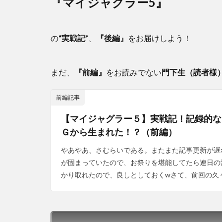
『マイジャグラー5』
の
“実戦記”
、
『後編』
をお届けしよう！
まだ、
『前編』
をお読みでない
門下生（読者様
前編記事
【マイジャグラー５】実戦記！記録的な
Ｇから生まれた！？（前編）
やあやあ、さむらいである。またまた記事更新が遅
が固まっていたので、お祭りを堪能してたら連日の
かり取れたので、良しとしておくwさて、前回の久々と