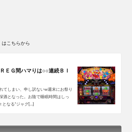
）
はこちらから
ＲＥＧ間ハマりは○○連続ＢＩ
れてしまい、申し訳ないw週末にお祭り
深酒となった。お陰で睡眠時間はしっ
なる"ジャグ[…]