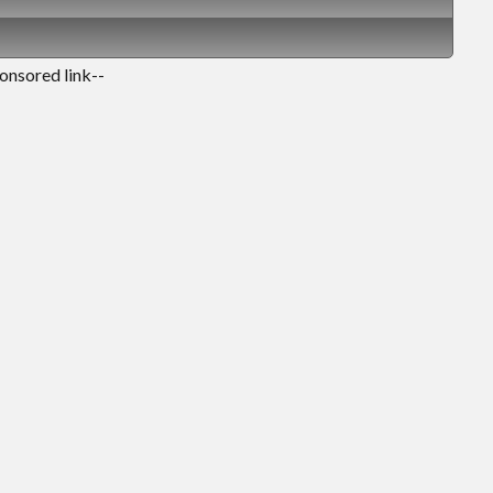
onsored link--