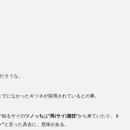
だそうな。
までになかったキツネが採用されているとの事。
が知るサイの
ツノっち
は
“再(サイ)遊技”
から来ていたり、
ト
ト”
と言った具合に、意味がある。