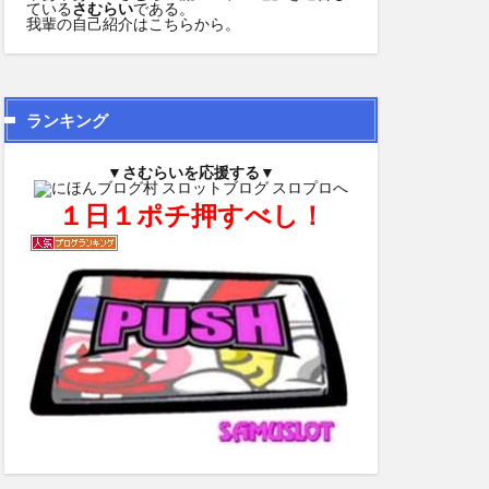
ている
さむらい
である。
我輩の自己紹介は
こちら
から。
ランキング
▼さむらいを応援する▼
１日１ポチ押すべし！