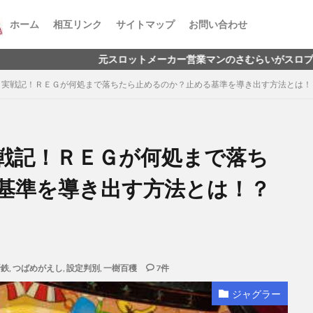
ホーム
相互リンク
サイトマップ
お問い合わせ
元スロットメーカー営業マンのさむらいがスロプロを目指すお話
】実戦記！ＲＥＧが何処まで落ちたら止めるのか？止める基準を導き出す方法とは！
戦記！ＲＥＧが何処まで落ち
基準を導き出す方法とは！？
斬鉄
,
つばめがえし
,
設定判別
,
一樹百穫
7件
ジャグラー