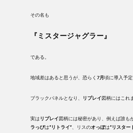
その名も
『ミスタージャグラー』
である。
地域差はあると思うが、恐らく
7月
頃に導入予定
ブラックパネルとなり、
リプレイ
図柄にはこれ
実は
リプレイ
図柄には秘密があり、例えば誰も
ラっぴ
は
“リトライ”
、リスの
オっぽ
は
“リスター