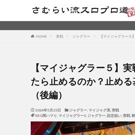
HOME
実戦
ジャグラー
【マイジャグラー５
【マイジャグラー５】実
たら止めるのか？止める
（後編）
2024年5月25日
ジャグラー
,
マイジャグ系
,
実戦
REG間ハマり
,
マイジャグラー5
,
ジャグラー
,
設定狙い
,
実戦
,