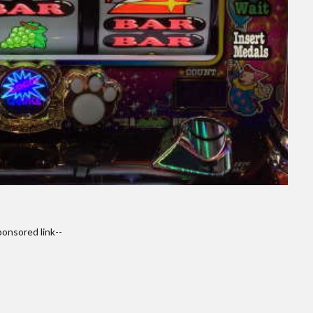
ponsored link--