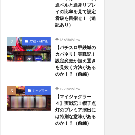
通ベルと通常リプレ
イの比率を見て設定
看破を目指せ！（追
記あり）
136586View
AT機・ART機
【パチスロ甲鉄城の
カバネリ】実戦記！
設定変更か据え置き
を見抜く方法がある
のか！？（前編）
122909View
ジャグラー
【マイジャグラー
４】実戦記！帽子点
灯のプレミア演出に
は特別な意味がある
のか！？（前編）