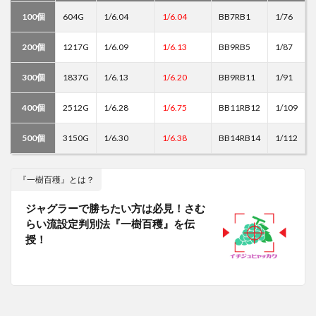
100個
604G
1/6.04
1/6.04
BB7RB1
1/76
200個
1217G
1/6.09
1/6.13
BB9RB5
1/87
300個
1837G
1/6.13
1/6.20
BB9RB11
1/91
400個
2512G
1/6.28
1/6.75
BB11RB12
1/109
500個
3150G
1/6.30
1/6.38
BB14RB14
1/112
『一樹百穫』とは？
ジャグラーで勝ちたい方は必見！さむ
らい流設定判別法『一樹百穫』を伝
授！