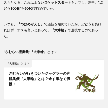
久々となる、これ以上ない
ロケットスタート
をカマし、途中、
“ぶ
どう100個”
を
604G
で貯めていた。
いつも、
『つばめがえし』
で遊技を始めていたが、
ぶどう
も良け
れば
ボーナス
も良いとあって、
『大車輪』
で遊技するのであっ
た。
“さむらい流奥義”
『大車輪』
とは？
『大車輪』とは？
さむらいが行きついたジャグラーの究
極奥儀『大車輪』とは？余す事なく伝
授！