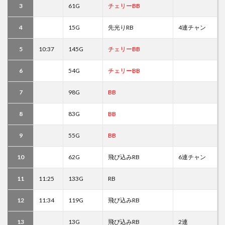
3
61G
チェリーBB
4
15G
先光りRB
4連チャン
5
10:37
145G
チェリーBB
6
54G
チェリーBB
7
98G
BB
8
83G
BB
9
55G
BB
10
62G
飛び込みRB
6連チャン
11
11:25
133G
RB
12
11:34
119G
飛び込みRB
13
13G
飛び込みRB
2連