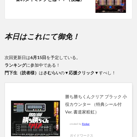
本日はこれにて御免！
次回更新日は
6月15日
を予定している。
ランキング
に参加中である！
門下生（読者様）
は
さむらい
の
▼応援クリック▼
すべし！
勝ち勝ちくんクリア ブラック 小
役カウンター （特典シール付
Ver. 書道家粧虹）
created by
Rinker
ガイドワークス