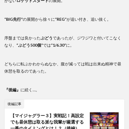
がない
ロケットスタート
の展開。
“BIG先行”
の展開から徐々に
“REG”
が追い付き、追い抜く。
序盤までは良かった
ぶどう
であったが、ジワジワと付いてこなく
なり、
“ぶどう500個”
では
“1/6.30”
に。
どちらに転ぶかわからぬなか、腹が減っては戦は出来ぬ精神で昼
休憩を取るのであった。
『後編』
に続く…。
後編記事
【マイジャグラー３】実戦記！高設定
でも昼休憩は取る派な我輩が厳選する
一番のタイミングとは！？（後編）