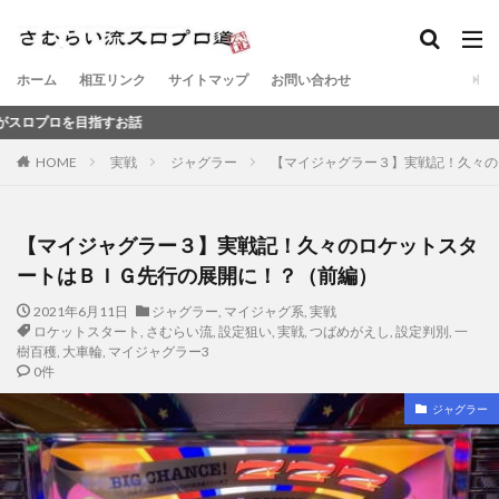
ホーム
相互リンク
サイトマップ
お問い合わせ
すお話
HOME
実戦
ジャグラー
【マイジャグラー３】実戦記！久々の
【マイジャグラー３】実戦記！久々のロケットスタ
ートはＢＩＧ先行の展開に！？（前編）
2021年6月11日
ジャグラー
,
マイジャグ系
,
実戦
ロケットスタート
,
さむらい流
,
設定狙い
,
実戦
,
つばめがえし
,
設定判別
,
一
樹百穫
,
大車輪
,
マイジャグラー3
0件
ジャグラー