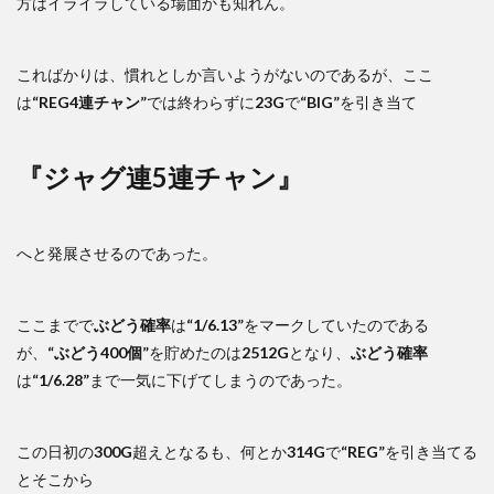
方はイライラしている場面かも知れん。
こればかりは、慣れとしか言いようがないのであるが、ここ
は
“REG4連チャン”
では終わらずに
23G
で
“BIG”
を引き当て
『ジャグ連5連チャン』
へと発展させるのであった。
ここまでで
ぶどう確率
は
“1/6.13”
をマークしていたのである
が、
“ぶどう400個”
を貯めたのは
2512G
となり、
ぶどう確率
は
“1/6.28”
まで一気に下げてしまうのであった。
この日初の
300G
超えとなるも、何とか
314G
で
“REG”
を引き当てる
とそこから