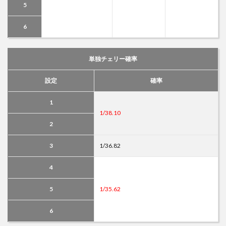
5
6
単独チェリー確率
設定
確率
1
1/38.10
2
3
1/36.82
4
5
1/35.62
6