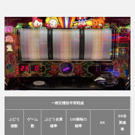
一樹百穫前半実戦値
BR合
ぶどう
ゲーム
ぶどう合算
100個毎の
BR
算確
個数
数
確率
確率
率