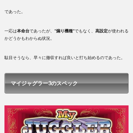
であった。
一応は
本命台
であったが、
“煽り機種”
でもなく、
高設定
が使われる
かどうかもわからぬ状況。
駄目そうなら、早々に撤収すれば良いと打ち始めるのであった。
マイジャグラー3のスペック