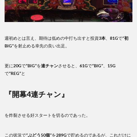
週初めとは言え、期待は低めの中打ち出すと投資
3本
、
81G
で
“初
BIG”
を射止める幸先の良い出足。
更に
20G
で
“BIG”
を
連チャン
させると、
61G
で
“BIG”
、
15G
で
“REG”
と
『開幕4連チャン』
を炸裂させる好スタートを切るのであった。
この状況で
“ぶどう50個”
を
289G
で貯めるのであるが、これだけに