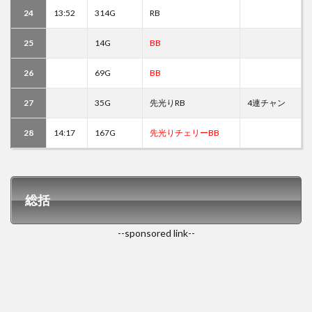
24
13:52
314G
RB
25
14G
BB
26
69G
BB
27
35G
先光りRB
4連チャン
28
14:17
167G
先光りチェリーBB
総括
--sponsored link--