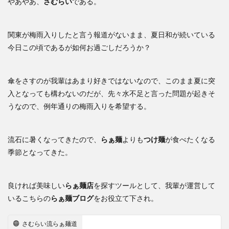
やあやあ、
さむらい
である。
関東が梅雨入りしたと言う報道がないまま、夏日和が続いている
今日この頃であるが如何お過ごしだろうか？
傘をさすのが我輩はあまり好きではないなので、このまま夏に突
入となっても構わないのだが、先々水不足と言った問題が起きそ
うなので、例年通りの梅雨入りを希望する。
流石に暑くなってきたので、
らぁ麺
よりも
つけ麺
が食べたくなる
季節となってきた。
良ければ美味しい
らぁ麺店
を探すツールとして、我輩が運営して
いるこちらの
らぁ麺ブログ
をお役立て下され。
さむらい流らぁ麺道