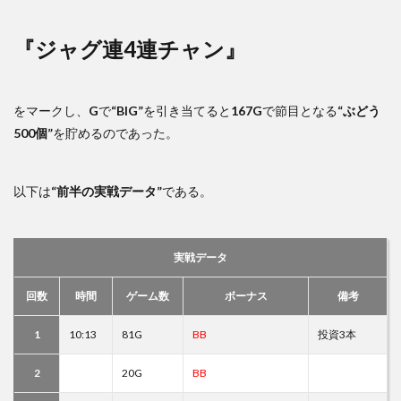
『ジャグ連4連チャン』
をマークし、
G
で
“BIG”
を引き当てると
167G
で節目となる
“ぶどう
500個”
を貯めるのであった。
以下は
“前半の実戦データ”
である。
実戦データ
回数
時間
ゲーム数
ボーナス
備考
1
10:13
81G
BB
投資3本
2
20G
BB