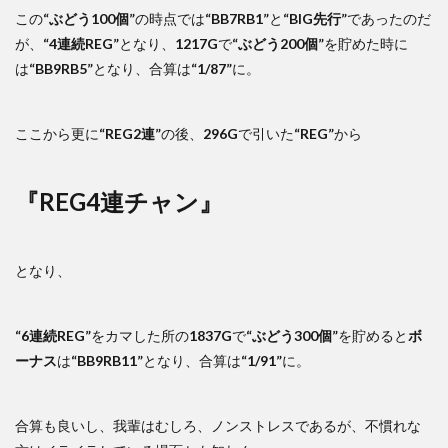
この
“ぶどう100個”
の時点では
“BB7RB1”
と
“BIG先行”
であったのだ
が、
“4連続REG”
となり、
1217G
で
“ぶどう200個”
を貯めた時に
は
“BB9RB5”
となり、合算は
“1/87”
に。
ここから更に
“REG2連”
の後、
296G
で引いた
“REG”
から
『REG4連チャン』
となり、
“6連続REG”
をカマした所の
1837G
で
“ぶどう300個”
を貯めると
ボ
ーナス
は
“BB9RB11”
となり、合算は
“1/91”
に。
合算も良いし、我輩はむしろ、ノンストレスであるが、不慣れな