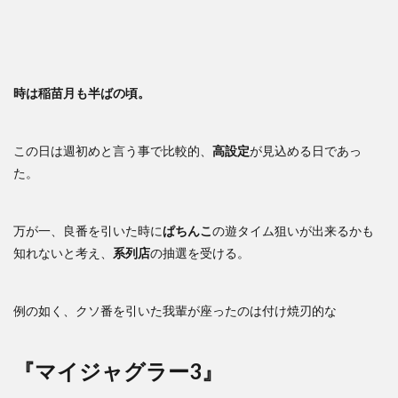
時は稲苗月も半ばの頃。
この日は週初めと言う事で比較的、
高設定
が見込める日であっ
た。
万が一、良番を引いた時に
ぱちんこ
の遊タイム狙いが出来るかも
知れないと考え、
系列店
の抽選を受ける。
例の如く、クソ番を引いた我輩が座ったのは付け焼刃的な
『マイジャグラー3』