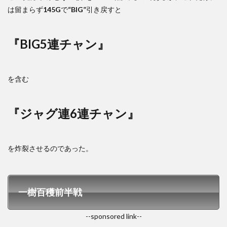
は留まらず
145G
で
“BIG”
引き戻すと
『BIG5連チャン』
を含む
『ジャグ連6連チャン』
を炸裂させるのであった。
一樹百穫前半戦
--sponsored link--