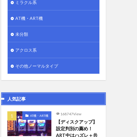
ミラクル系
AT機・ART機
未分類
アクロス系
その他ノーマルタイプ
人気記事
168747View
AT機・ART機
【ディスクアップ】
設定判別の薦め！
ART中はハズレ＋共