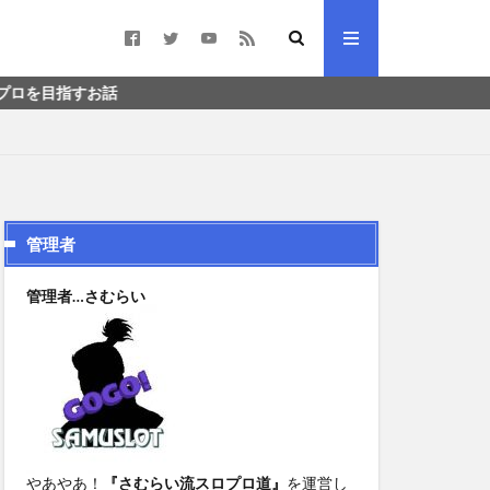
管理者
管理者…さむらい
やあやあ！
『さむらい流スロプロ道』
を運営し