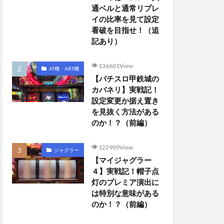
通ベルと通常リプレ
イの比率を見て設定
看破を目指せ！（追
記あり）
136601View
AT機・ART機
【パチスロ甲鉄城の
カバネリ】実戦記！
設定変更か据え置き
を見抜く方法がある
のか！？（前編）
122909View
ジャグラー
【マイジャグラー
４】実戦記！帽子点
灯のプレミア演出に
は特別な意味がある
のか！？（前編）