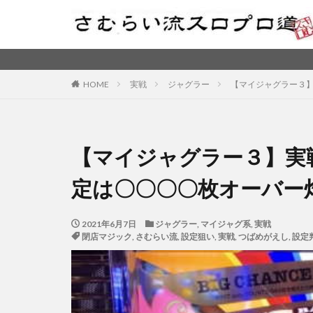
HOME
実戦
ジャグラー
【マイジャグラー３
【マイジャグラー３】実
定は〇〇〇〇枚オーバー
2021年6月7日
ジャグラー
,
マイジャグ系
,
実戦
閉店マジック
,
さむらい流
,
設定狙い
,
実戦
,
つばめがえし
,
設定