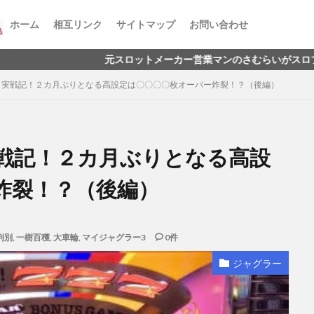
ホーム
相互リンク
サイトマップ
お問い合わせ
元スロットメーカー営業マンのさむらいがスロプロを目指すお話
】実戦記！２カ月ぶりとなる高設定は〇〇〇〇枚オーバー炸裂！？（後編）
戦記！２カ月ぶりとなる高設
炸裂！？（後編）
判別
,
一樹百穫
,
大車輪
,
マイジャグラー3
0件
ジャグラー