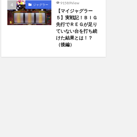
91589View
ジャグラー
【マイジャグラー
５】実戦記！ＢＩＧ
先行でＲＥＧが足り
ていない台を打ち続
けた結果とは！？
（後編）