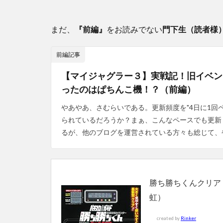
まだ、
『前編』
をお読みでない
門下生（読者様
前編記事
【マイジャグラー３】実戦記！旧イベン
ったのはぱちんこ機！？（前編）
やあやあ、さむらいである。更新頻度を"4日に1回
られているだろうか？まぁ、こんなペースでも更新
るが、他のブログを運営されている方々も総じて、や
勝ち勝ちくんクリア 
虹）
created by
Rinker