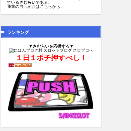
ている
さむらい
である。
我輩の自己紹介は
こちら
から。
ランキング
▼さむらいを応援する▼
１日１ポチ押すべし！