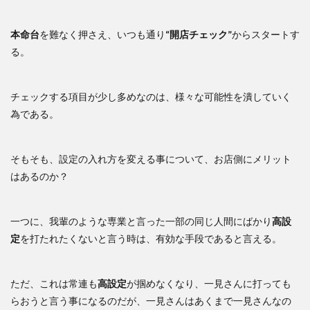
本命台
を難なく押さえ、いつも通り
“開店チェック”
からスタートす
る。
チェックする項目が少し多めなのは、様々な可能性を潰していく
為である。
そもそも、設定の入れ方を変える事について、お店側にメリット
はあるのか？
一つに、我輩のような専業と言った一部の同じ人間にばかり
高設
定
を打たれたくないと言う時は、有効な手段であると言える。
ただ、これは常連も
高設定
が掴めなくなり、一見さんに打っても
らおうと言う事になるのだが、一見さんはあくまで一見さんなの