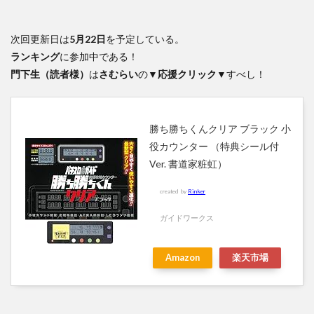
次回更新日は
5月22日
を予定している。
ランキング
に参加中である！
門下生（読者様）
は
さむらい
の
▼応援クリック▼
すべし！
勝ち勝ちくんクリア ブラック 小
役カウンター （特典シール付
Ver. 書道家粧虹）
created by
Rinker
ガイドワークス
Amazon
楽天市場