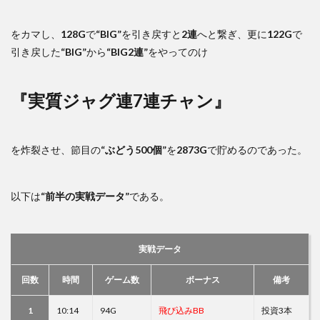
をカマし、
128G
で
“BIG”
を引き戻すと
2連
へと繋ぎ、更に
122G
で
引き戻した
“BIG”
から
“BIG2連”
をやってのけ
『実質ジャグ連7連チャン』
を炸裂させ、節目の
“ぶどう500個”
を
2873G
で貯めるのであった。
以下は
“前半の実戦データ”
である。
実戦データ
回数
時間
ゲーム数
ボーナス
備考
1
10:14
94G
飛び込みBB
投資3本