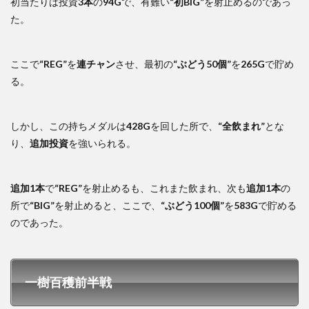
初当たりは投資
3本
の
94G
で、有難い
“初BIG”
を射止めるのであっ
た。
ここで
“REG”
を
連チャン
させ、最初の
“ぶどう50個”
を
265G
で貯め
る。
しかし、この持ちメダルは
428G
を回した所で、
“全飲まれ”
とな
り、
追加投資
を強いられる。
追加1本
で
“REG”
を射止めるも、これまた飲まれ、次も
追加1本
の
所で
“BIG”
を射止めると、ここで、
“ぶどう100個”
を
583G
で貯める
のであった。
一樹百穫前半戦