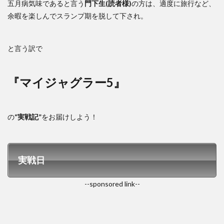
五月病気味であると言う
門下生(読者様)
の方は、適度に旅行など、
余暇を楽しんでスランプ期を脱して下され。
と言う訳で
『マイジャグラー5』
の
“実戦記”
をお届けしよう！
実戦日
--sponsored link--