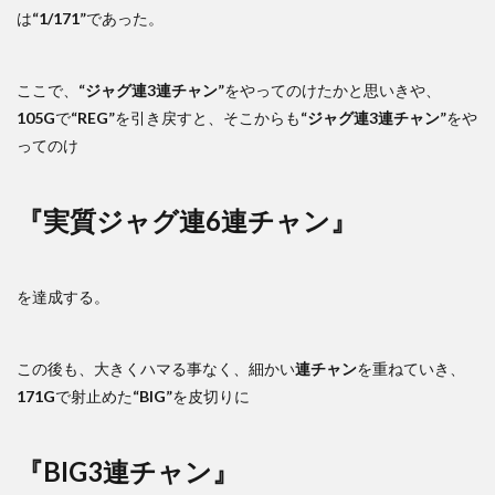
は
“1/171”
であった。
ここで、
“ジャグ連3連チャン”
をやってのけたかと思いきや、
105G
で
“REG”
を引き戻すと、そこからも
“ジャグ連3連チャン”
をや
ってのけ
『実質ジャグ連6連チャン』
を達成する。
この後も、大きくハマる事なく、細かい
連チャン
を重ねていき、
171G
で射止めた
“BIG”
を皮切りに
『BIG3連チャン』