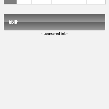
総括
--sponsored link--