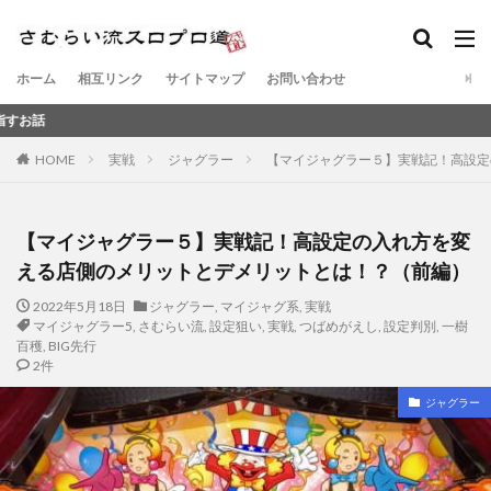
ホーム
相互リンク
サイトマップ
お問い合わせ
元スロット
HOME
実戦
ジャグラー
【マイジャグラー５】実戦記！高設定
【マイジャグラー５】実戦記！高設定の入れ方を変
える店側のメリットとデメリットとは！？（前編）
2022年5月18日
ジャグラー
,
マイジャグ系
,
実戦
マイジャグラー5
,
さむらい流
,
設定狙い
,
実戦
,
つばめがえし
,
設定判別
,
一樹
百穫
,
BIG先行
2件
ジャグラー