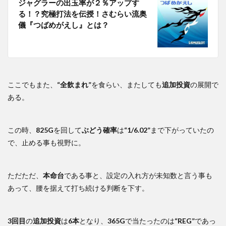
ジャグラーの出玉率が２％アップす
る！？究極打法を伝授！さむらい流奥
儀『つばめがえし』とは？
ここでもまた、
“全飲まれ”
を食らい、またしても
追加投資
の展開で
ある。
この時、
825G
を回して
ぶどう確率
は
“1/6.02”
まで下がっていたの
で、止める事も視野に。
ただただ、
本命台
である事と、設定の入れ方が未知数と言う事も
あって、腰を据えて打ち続ける判断を下す。
3回目
の
追加投資
は
6本
となり、
365G
で当たったのは
“REG”
であっ