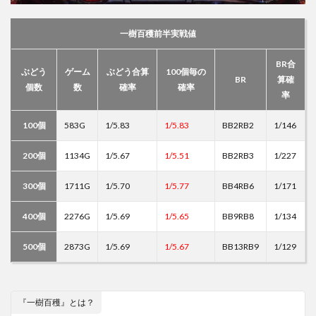
一樹百穫前半実戦値
BR合
ぶどう
ゲーム
ぶどう合算
100個毎の
BR
算確
個数
数
確率
確率
率
100個
583G
1/5.83
1/5.83
BB2RB2
1/146
200個
1134G
1/5.67
1/5.51
BB2RB3
1/227
300個
1711G
1/5.70
1/5.77
BB4RB6
1/171
400個
2276G
1/5.69
1/5.65
BB9RB8
1/134
500個
2873G
1/5.69
1/5.67
BB13RB9
1/129
『一樹百穫』とは？