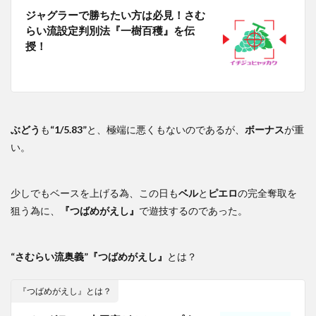
ジャグラーで勝ちたい方は必見！さむ
らい流設定判別法『一樹百穫』を伝
授！
ぶどう
も
“1/5.83”
と、極端に悪くもないのであるが、
ボーナス
が重
い。
少しでもベースを上げる為、この日も
ベル
と
ピエロ
の完全奪取を
狙う為に、
『つばめがえし』
で遊技するのであった。
“さむらい流奥義”
『つばめがえし』
とは？
『つばめがえし』とは？