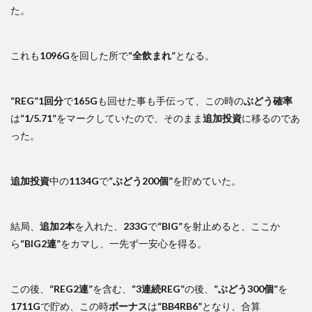
た。
これも
1096G
を回した所で
“全飲まれ”
となる。
“REG”1回分
で
165G
も回せた事も手伝って、この時の
ぶどう確率
は
“1/5.71”
をマークしていたので、そのまま
追加投資
に移るのであ
った。
追加投資
中の
1134G
で
“ぶどう200個”
を貯めていた。
結局、
追加2本
を入れた、
233G
で
“BIG”
を射止めると、ここか
ら
“BIG2連”
をカマし、一先ず一安心を得る。
この後、
“REG2連”
を含む、
“3連続REG”
の後、
“ぶどう300個”
を
1711G
で貯め、この時
ボーナス
は
“BB4RB6”
となり、合算