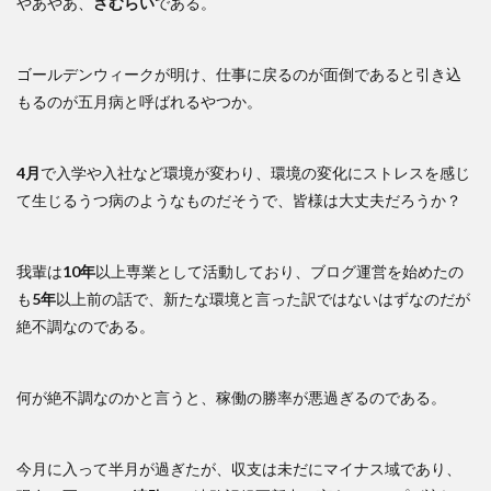
やあやあ、
さむらい
である。
ゴールデンウィークが明け、仕事に戻るのが面倒であると引き込
もるのが五月病と呼ばれるやつか。
4月
で入学や入社など環境が変わり、環境の変化にストレスを感じ
て生じるうつ病のようなものだそうで、皆様は大丈夫だろうか？
我輩は
10年
以上専業として活動しており、ブログ運営を始めたの
も
5年
以上前の話で、新たな環境と言った訳ではないはずなのだが
絶不調なのである。
何が絶不調なのかと言うと、稼働の勝率が悪過ぎるのである。
今月に入って半月が過ぎたが、収支は未だにマイナス域であり、