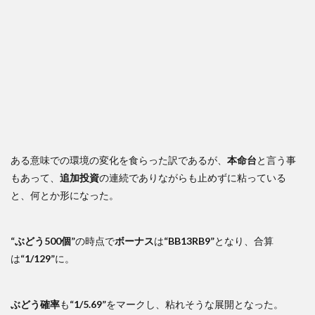
ある意味での環境の変化を食らった訳であるが、
本命台
と言う事
もあって、
追加投資
の連続でありながらも止めずに粘っている
と、何とか形になった。
“ぶどう500個”
の時点で
ボーナス
は
“BB13RB9”
となり、合算
は
“1/129”
に。
ぶどう確率
も
“1/5.69”
をマークし、粘れそうな展開となった。