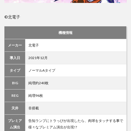
©北電子
機種情報
メーカー
北電子
導入日
2021年12月
タイプ
ノーマルAタイプ
BIG
純増約240枚
REG
純増96枚
天井
非搭載
プレミア
告知ランプにトラっぴが出現したら、肉球をタッチする事で
ム演出
様々なプレミアム演出が出現!?