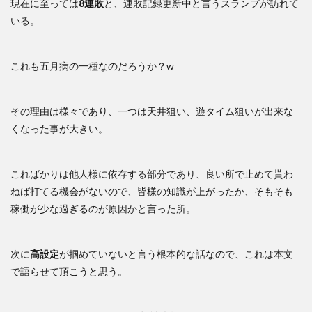
現在に至っては
8連敗
と、連敗記録更新中と言うスランプが訪れて
いる。
これも五月病の一種なのだろうか？w
その理由は様々であり、一つは天井狙い、遊タイム狙いが出来な
くなった事が大きい。
こればかりは他人様に依存する部分であり、良い所で止めて貰わ
ねば打てる機会がないので、皆様の知識が上がったか、そもそも
稼働が少な過ぎるのが原因かと言った所。
次に
高設定
が掴めていないと言う根本的な話なので、これは本文
で語らせて頂こうと思う。