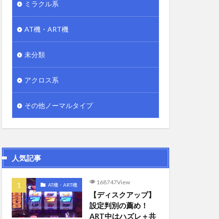
ミラクル系
AT機・ART機
未分類
アクロス系
その他ノーマルタイプ
人気記事
168747View
AT機・ART機
【ディスクアップ】
設定判別の薦め！
ART中はハズレ＋共