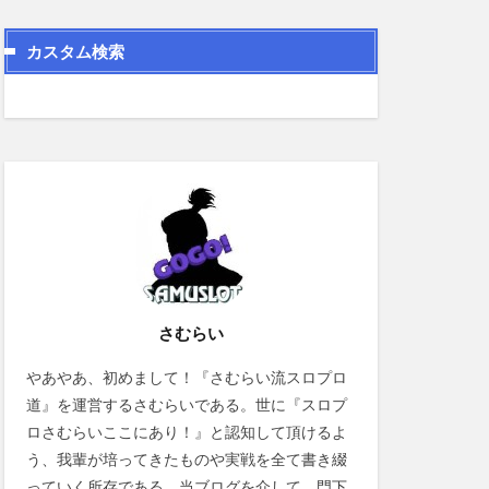
カスタム検索
さむらい
やあやあ、初めまして！『さむらい流スロプロ
道』を運営するさむらいである。世に『スロプ
ロさむらいここにあり！』と認知して頂けるよ
う、我輩が培ってきたものや実戦を全て書き綴
っていく所存である。当ブログを介して、門下