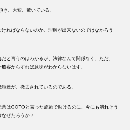
頂き、大変、驚いている。
なければならないのか、理解が出来ないのではなかろう
為だと言うのはわかるが、法律なんて関係なく、ただ、
一般客からすれば意味がわからないはず。
機種達が、撤去されているのである。
光業は
GOTO
と言った施策で助けるのに、今にも潰れそう
はなぜだろうか？