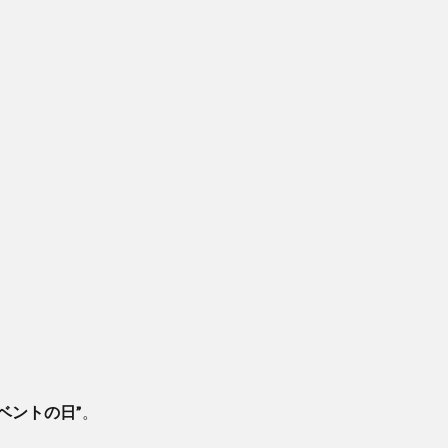
ベントの日”
。