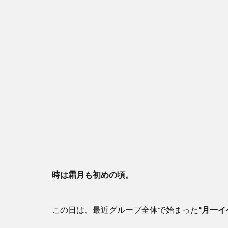
時は霜月も初めの頃。
この日は、最近グループ全体で始まった
“月一イ