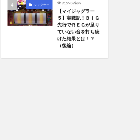
91598View
ジャグラー
【マイジャグラー
５】実戦記！ＢＩＧ
先行でＲＥＧが足り
ていない台を打ち続
けた結果とは！？
（後編）