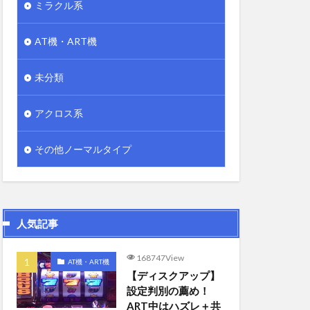
ミラクル系
AT機・ART機
未分類
アクロス系
その他ノーマルタイプ
人気記事
168747View
AT機・ART機
【ディスクアップ】
設定判別の薦め！
ART中はハズレ＋共