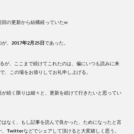
前回の更新から結構経っていたw
のが、
2017年2月25日
であった。
るが、ここまで続けてこれたのは、偏にいつも読みに来
で、この場をお借りしてお礼申し上げる。
活が続く限りは細々と、更新を続けて行きたいと思ってい
ではなく、もし記事を読んで良かった、ためになったと言
か、
Twitter
などでシェアして頂けると大変嬉しく思う。