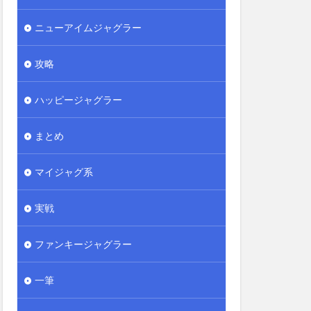
ニューアイムジャグラー
攻略
ハッピージャグラー
まとめ
マイジャグ系
実戦
ファンキージャグラー
一筆