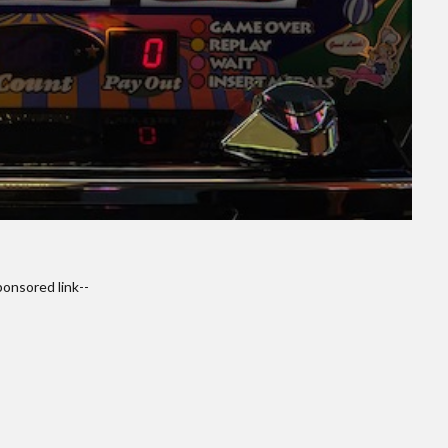
ponsored link--