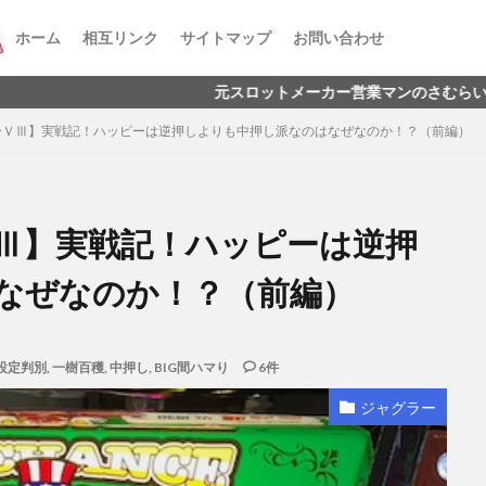
ホーム
相互リンク
サイトマップ
お問い合わせ
元スロットメーカー営業マンのさむらいがスロプロを目
ーＶⅢ】実戦記！ハッピーは逆押しよりも中押し派なのはなぜなのか！？（前編）
Ⅲ】実戦記！ハッピーは逆押
なぜなのか！？（前編）
設定判別
,
一樹百穫
,
中押し
,
BIG間ハマり
6件
ジャグラー