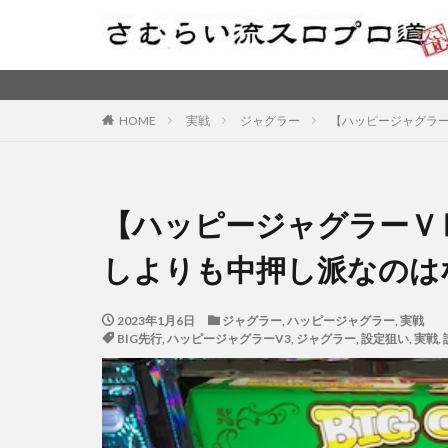
HOME
実戦
ジャグラー
【ハッピージャグラ
【ハッピージャグラーＶ
しよりも中押し派なのは
2023年1月6日
ジャグラー
,
ハッピージャグラー
,
実戦
BIG先行
,
ハッピージャグラーV3
,
ジャグラー
,
設定狙い
,
実戦
,