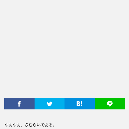
やあやあ、
さむらい
である。