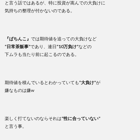
と言う話ではあるが、特に投資が嵩んでの大負けに
気持ちの整理が付かないのである。
『ぱちんこ』
では期待値を追っての大負けなど
“日常茶飯事”
であり、連日
“10万負け”
などの
下ムラも当たり前に起こるのである。
期待値を積んでいるとわかっていても
“大負け”
が
嫌なものは嫌w
楽しく打てないのならそれは
“性に合っていない”
と言う事。