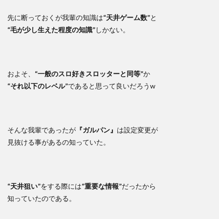
先に断っておくが我輩の知識は
“天井ゲーム数”
と
“毛が少し生えた程度の知識”
しかない。
およそ、
“一般のスロ好きスロッターと同等”
か
“それ以下のレベル”
であると思って良いだろうw
そんな我輩であったが
『ガルパン』
は設定変更が
見抜ける事があるの知っていた。
“天井狙い”
をする際には
“重要な情報”
だったから
知っていたのである。