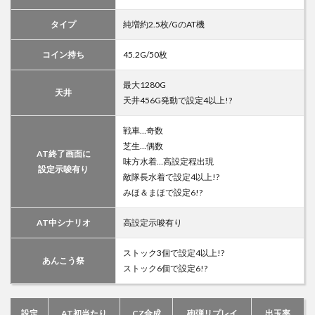
タイプ
純増約2.5枚/GのAT機
コイン持ち
45.2G/50枚
最大1280G
天井
天井456G発動で設定4以上!?
戦車…奇数
芝生…偶数
AT終了画面に
味方水着…高設定程出現
設定示唆有り
敵隊長水着で設定4以上!?
みほ＆まほで設定6!?
AT中シナリオ
高設定示唆有り
ストック3個で設定4以上!?
あんこう祭
ストック6個で設定6!?
設定
AT初当たり
CZ合成
砲弾リプレイ
出玉率