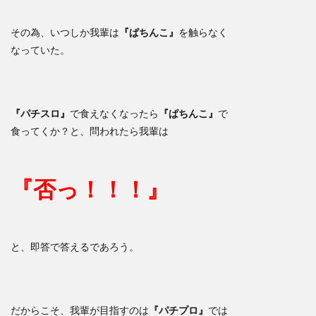
その為、いつしか我輩は
『ぱちんこ』
を触らなく
なっていた。
『パチスロ』
で食えなくなったら
『ぱちんこ』
で
食ってくか？と、問われたら我輩は
『否っ！！！』
と、即答で答えるであろう。
だからこそ、我輩が目指すのは
『パチプロ』
では