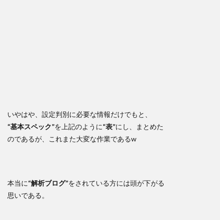
いやはや、設定判別に必要な情報だけでもと、
“基本スペック”
を上記のように
“表”
にし、まとめた
のであるが、これまた大変な作業であるw
本当に
“解析ブログ”
をされている方には頭が下がる
思いである。