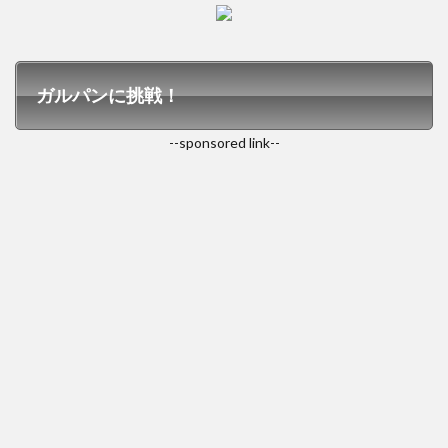
ガルパンに挑戦！
--sponsored link--