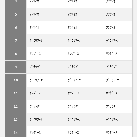
4
ｱﾝﾂｨｵ
ｱﾝﾂｨｵ
ｱﾝﾂｨｵ
5
ｱﾝﾂｨｵ
ｱﾝﾂｨｵ
ｱﾝﾂｨｵ
6
ｱﾝﾂｨｵ
ｱﾝﾂｨｵ
ｱﾝﾂｨｵ
7
ｸﾞﾛﾘｱｰﾅ
ｸﾞﾛﾘｱｰﾅ
ｸﾞﾛﾘｱｰﾅ
8
ｻﾝﾀﾞｰｽ
ｻﾝﾀﾞｰｽ
ｻﾝﾀﾞｰｽ
9
ﾌﾟﾗｳﾀﾞ
ﾌﾟﾗｳﾀﾞ
ﾌﾟﾗｳﾀﾞ
10
ｸﾞﾛﾘｱｰﾅ
ｸﾞﾛﾘｱｰﾅ
ｸﾞﾛﾘｱｰﾅ
11
ｻﾝﾀﾞｰｽ
ｻﾝﾀﾞｰｽ
ｻﾝﾀﾞｰｽ
12
ﾌﾟﾗｳﾀﾞ
ﾌﾟﾗｳﾀﾞ
ﾌﾟﾗｳﾀﾞ
13
ｸﾞﾛﾘｱｰﾅ
ｸﾞﾛﾘｱｰﾅ
ｸﾞﾛﾘｱｰﾅ
14
ｻﾝﾀﾞｰｽ
ｻﾝﾀﾞｰｽ
ｻﾝﾀﾞｰｽ