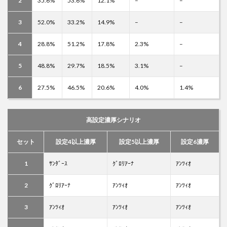
2
35.6%
53.6%
12.1%
–
–
3
52.0%
33.2%
14.9%
–
–
4
28.8%
51.2%
17.8%
2.3%
–
5
48.8%
29.7%
18.5%
3.1%
–
6
27.5%
46.5%
20.6%
4.0%
1.4%
高設定濃厚シナリオ
セット
設定4以上濃厚
設定5以上濃厚
設定6濃厚
1
ｻﾝﾀﾞｰｽ
ｸﾞﾛﾘｱｰﾅ
ｱﾝﾂｨｵ
2
ｸﾞﾛﾘｱｰﾅ
ｱﾝﾂｨｵ
ｱﾝﾂｨｵ
3
ｱﾝﾂｨｵ
ｱﾝﾂｨｵ
ｱﾝﾂｨｵ