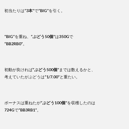
初当たりは
“3本”
で
“BIG”
を引く。
“BIG”
を重ね、
“ぶどう50個”
は
350G
で
“BB2RB0”
。
初動が良ければ
“ぶどう500個”
までは数えるかと、
考えていたがぶどうは
“1/7.00”
と重たい。
ボーナスは重ねたが
“ぶどう100個”
を収穫したのは
724G
で
“BB3RB1”
。