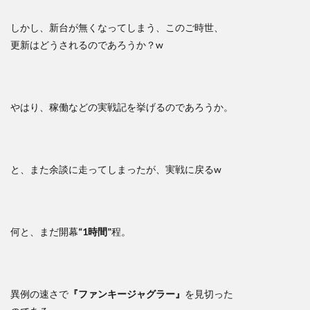
しかし、新台が無くなってしまう、このご時世、
更新はどうされるのであろうか？w
やはり、稼働などの実戦記を挙げるのであろうか。
と、また余談に走ってしまったが、実戦に戻るw
何と、まだ開幕
“1時間”
程。
異例の速さで
『ファンキージャグラー』
を見切った