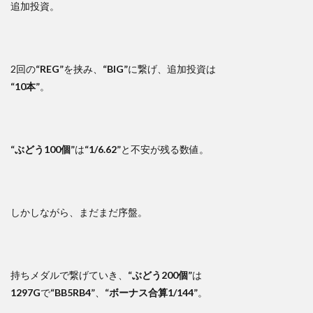
追加投資。
2回の
“REG”
を挟み、
“BIG”
に繋げ、追加投資は
“10本”
。
“ぶどう100個”
は
“1/6.62”
と不安が残る数値。
しかしながら、まだまだ序盤。
持ちメダルで繋げていき、
“ぶどう200個”
は
1297G
で
“BB5RB4”
、
“ボーナス合算1/144”
。