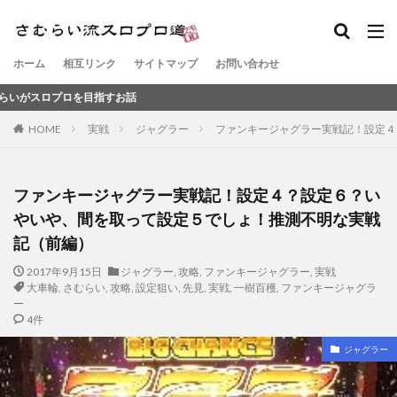
ホーム
相互リンク
サイトマップ
お問い合わせ
を目指すお話
HOME
実戦
ジャグラー
ファンキージャグラー実戦記！設定４
ファンキージャグラー実戦記！設定４？設定６？い
やいや、間を取って設定５でしょ！推測不明な実戦
記（前編）
2017年9月15日
ジャグラー
,
攻略
,
ファンキージャグラー
,
実戦
大車輪
,
さむらい
,
攻略
,
設定狙い
,
先見
,
実戦
,
一樹百穫
,
ファンキージャグラ
ー
4件
ジャグラー