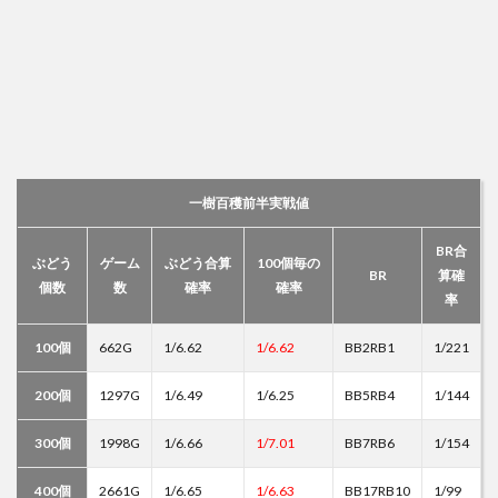
一樹百穫前半実戦値
BR合
ぶどう
ゲーム
ぶどう合算
100個毎の
BR
算確
個数
数
確率
確率
率
100個
662G
1/6.62
1/6.62
BB2RB1
1/221
200個
1297G
1/6.49
1/6.25
BB5RB4
1/144
300個
1998G
1/6.66
1/7.01
BB7RB6
1/154
400個
2661G
1/6.65
1/6.63
BB17RB10
1/99