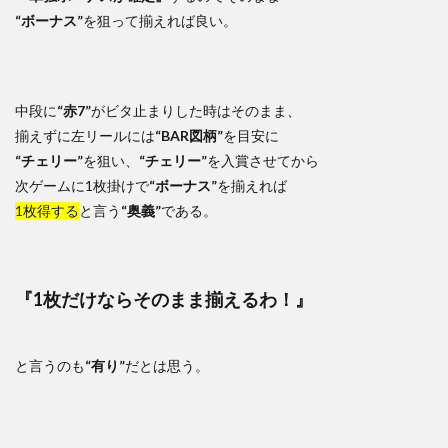
“ボーナス”
を狙って揃えれば良い。
中段に
“赤7”
がビタ止まりした時はそのまま、
揃えずに左リールには
“BAR図柄”
を目安に
“チェリー”
を狙い、
“チェリー”
を入賞させてから
次ゲームに1枚掛けで
“ボーナス”
を揃えれば
1枚得する
と言う
“奥義”
である。
『1枚だけならそのまま揃えるわ！』
と言うのも
“有り”
だとは思う。