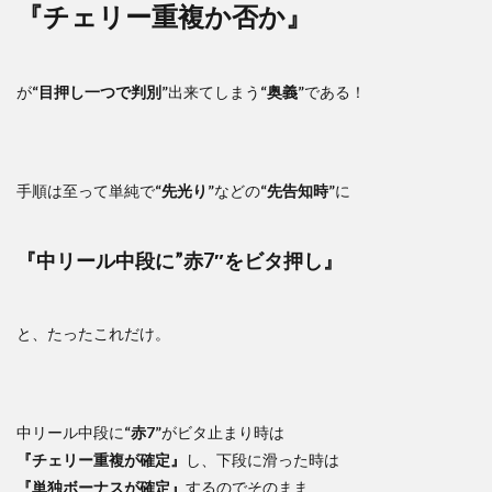
『チェリー重複か否か』
が
“目押し一つで判別”
出来てしまう
“奥義”
である！
手順は至って単純で
“先光り”
などの
“先告知時”
に
『中リール中段に”赤7″をビタ押し』
と、たったこれだけ。
中リール中段に
“赤7”
がビタ止まり時は
『チェリー重複が確定』
し、下段に滑った時は
『単独ボーナスが確定』
するのでそのまま