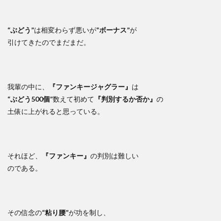
“ぶどう”
は相変わらず悪いが
“ボーナス”
が
引けてきたのでまだまだ。
我輩の中に、
『ファンキージャグラー』
は
“ぶどう500個”
数えて初めて
『判別するか否か』
の
土俵に上がれると思っている。
それほど、
『ファンキー』
の判別は難しい
のである。
その信念の
“粘り腰”
が功を制し、