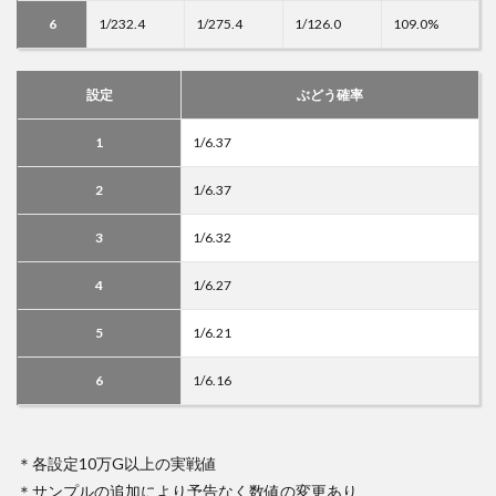
6
1/232.4
1/275.4
1/126.0
109.0%
設定
ぶどう確率
1
1/6.37
2
1/6.37
3
1/6.32
4
1/6.27
5
1/6.21
6
1/6.16
＊各設定10万G以上の実戦値
＊サンプルの追加により予告なく数値の変更あり