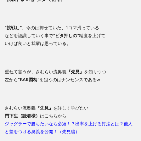
“挑戦し”
、今のは押せていた、1コマ滑っている
などを認識していく事で
“ビタ押しの”
精度を上げて
いけば良いと我輩は思っている。
重ねて言うが、さむらい流奥義
『先見』
を知りつつ
左から
“BAR図柄”
を狙うのはナンセンスであるw
さむらい流奥義
『先見』
を詳しく学びたい
門下生（読者様）
はこちらから
ジャグラーで勝ちたいなら必須！？出率を上げる打法とは？他人
と差をつける奥義を公開！（先見編）