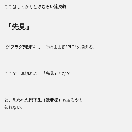
ここはしっかりと
さむらい流奥義
『先見』
で
“フラグ判別”
をし、そのまま初
“BIG”
を揃える。
ここで、耳慣れぬ、
『先見』
とな？
と、思われた
門下生（読者様）
も居るやも
知れない。