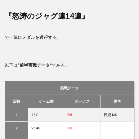
『怒涛のジャグ連14連』
で一気にメダルを獲得する。
以下は
“前半実戦データ”
である。
実戦データ
回数
ゲーム数
ボーナス
備考
1
15G
BB
投資1本
2
214G
BB