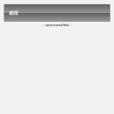
総括
--sponsored link--