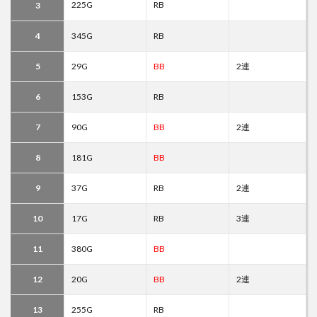
225G
RB
3
4
345G
RB
5
29G
BB
2連
6
153G
RB
7
90G
BB
2連
8
181G
BB
9
37G
RB
2連
10
17G
RB
3連
11
380G
BB
12
20G
BB
2連
13
255G
RB