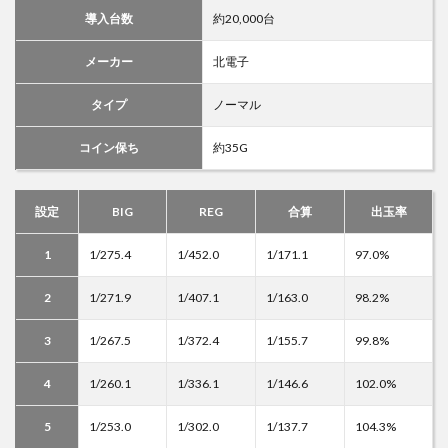
導入台数
約20,000台
メーカー
北電子
タイプ
ノーマル
コイン保ち
約35G
設定
BIG
REG
合算
出玉率
1
1/275.4
1/452.0
1/171.1
97.0%
2
1/271.9
1/407.1
1/163.0
98.2%
3
1/267.5
1/372.4
1/155.7
99.8%
4
1/260.1
1/336.1
1/146.6
102.0%
5
1/253.0
1/302.0
1/137.7
104.3%