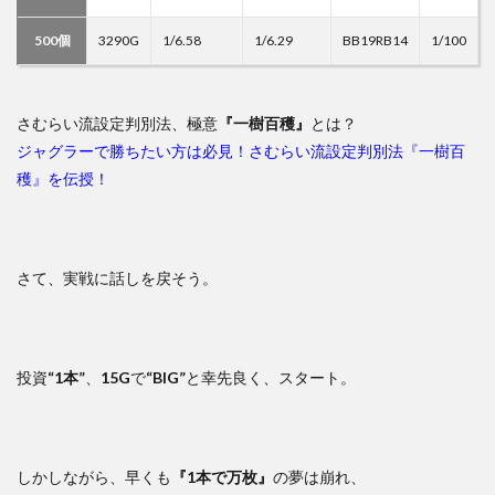
500個
3290G
1/6.58
1/6.29
BB19RB14
1/100
さむらい流設定判別法、極意
『一樹百穫』
とは？
ジャグラーで勝ちたい方は必見！さむらい流設定判別法『一樹百
穫』を伝授！
さて、実戦に話しを戻そう。
投資
“1本”
、
15G
で
“BIG”
と幸先良く、スタート。
しかしながら、早くも
『1本で万枚』
の夢は崩れ、