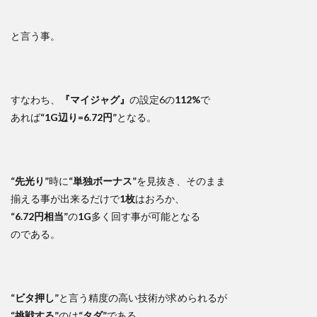
と言う事。
すなわち、
『マイジャグ』
の設定6の
112%
で
あれば
“1G辺り=6.72円”
となる。
“先光り”
時に
“単独ボーナス”
を見抜き、そのまま
揃える事が出来るだけで
1枚
はおろか、
“6.72円相当”
の
1G
多く回す事が可能となる
のである。
“ビタ押し”
と言う精度の高い技術が求められるが
“挑戦する”
のは
“タダ”
である。