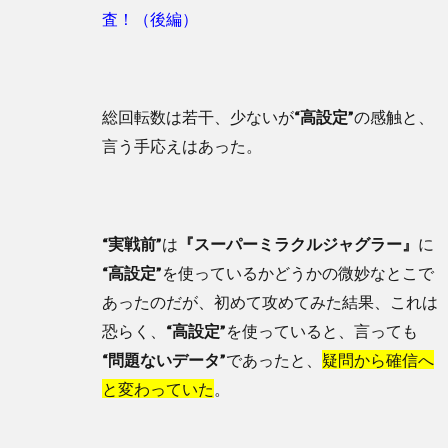
査！（後編）
総回転数は若干、少ないが
“高設定”
の感触と、
言う手応えはあった。
“実戦前”
は
『スーパーミラクルジャグラー』
に
“高設定”
を使っているかどうかの微妙なとこで
あったのだが、初めて攻めてみた結果、これは
恐らく、
“高設定”
を使っていると、言っても
“問題ないデータ”
であったと、
疑問から確信へ
と変わっていた
。