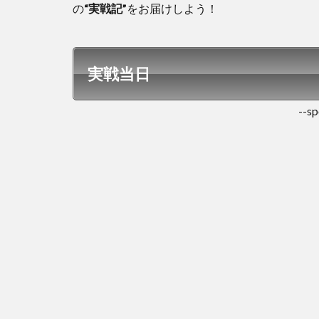
の
“実戦記”
をお届けしよう！
実戦当日
--sp