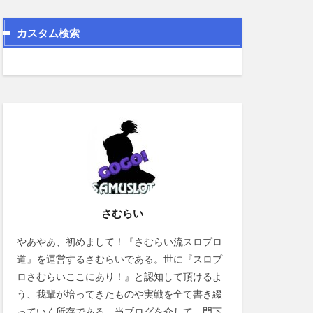
カスタム検索
さむらい
やあやあ、初めまして！『さむらい流スロプロ
道』を運営するさむらいである。世に『スロプ
ロさむらいここにあり！』と認知して頂けるよ
う、我輩が培ってきたものや実戦を全て書き綴
っていく所存である。当ブログを介して、門下