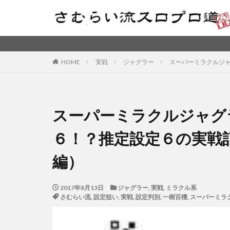
HOME
実戦
ジャグラー
スーパーミラクルジ
スーパーミラクルジャグ
６！？推定設定６の実戦
編）
2017年8月13日
ジャグラー
,
実戦
,
ミラクル系
さむらい流
,
設定狙い
,
実戦
,
設定判別
,
一樹百穫
,
スーパーミラ