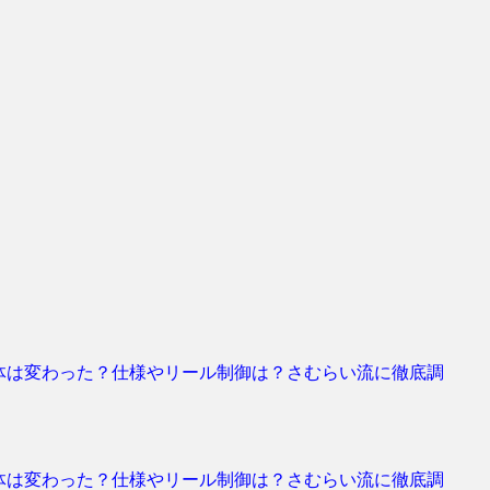
。
体は変わった？仕様やリール制御は？さむらい流に徹底調
体は変わった？仕様やリール制御は？さむらい流に徹底調