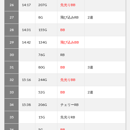
26
14:17
207G
先光りBB
27
8G
飛び込みRB
2連
28
14:31
155G
BB
29
14:42
134G
飛び込みBB
30
76G
RB
31
80G
BB
3連
32
15:16
244G
先光りBB
33
52G
BB
2連
34
15:38
206G
チェリーRB
35
15G
先光りRB
36
5G
BB