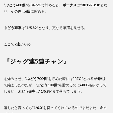
“ぶどう600個”
を
3492G
で貯めると、
ボーナス
は
“BB12RB18”
とな
り、その差は
6回
に縮める。
ぶどう確率
は
“1/5.82”
となり、更なる飛躍を見せる。
ここで
2連
からの
『ジャグ連5連チャン』
を炸裂させ、
“ぶどう700個”
を貯めた時には
“REG”
との差が
4回
ま
で縮まったのだが、
“ぶどう100個”
を貯めるのに
680G
も掛かって
しまい、
ぶどう確率
は
“1/5.96”
まで落ちてしまう。
落ちたと言っても
“1/6.0”
を切ってくれているのでまだまだ、余裕