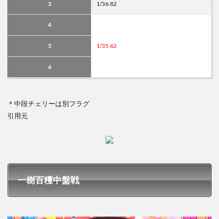
3
1/36.82
4
5
1/35.62
6
＊中段チェリーは別フラグ
引用元
一樹百穫中盤戦