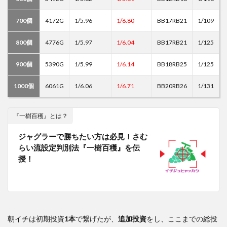
700個
4172G
1/5.96
1/6.80
BB17RB21
1/109
800個
4776G
1/5.97
1/6.04
BB17RB21
1/125
900個
5390G
1/5.99
1/6.14
BB18RB25
1/125
1000個
6061G
1/6.06
1/6.71
BB20RB26
1/131
『一樹百穫』とは？
ジャグラーで勝ちたい方は必見！さむ
らい流設定判別法『一樹百穫』を伝
授！
朝イチは初期投資
1本
で繋げたが、
追加投資
をし、ここまでの総投