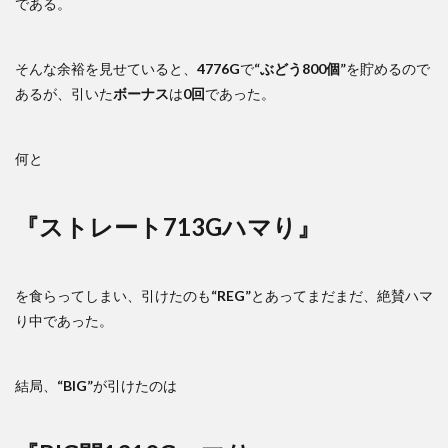
である。
そんな余裕を見せていると、
4776G
で
“ぶどう800個”
を貯めるので
あるが、引いた
ボーナス
は
0回
であった。
何と
『ストレート713Gハマり』
を食らってしまい、引けたのも
“REG”
とあってまだまだ、絶賛ハマ
り中であった。
結局、
“BIG”
が引けたのは