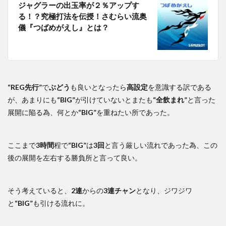
ジャグラーの出玉率が２％アップす
る！？究極打法を伝授！さむらい流奥
儀『つばめがえし』とは？
“REG先行”
で
ぶどう
も良いとなったら
高設定
を意識する訳である
が、あまりにも
“BIG”
が引けていないとまたも
“全飲まれ”
と言った
展開に陥る為、何とか
“BIG”
を重ねたい所であった。
ここまで
3時間
程で
“BIG”
は
3回
と言う厳しい流れであった為、この
後の展開を左右する勝負所と言って良い。
そう考えていると、
2連
からの
3連チャン
となり、ジワジワ
と
“BIG”
も引ける流れに。