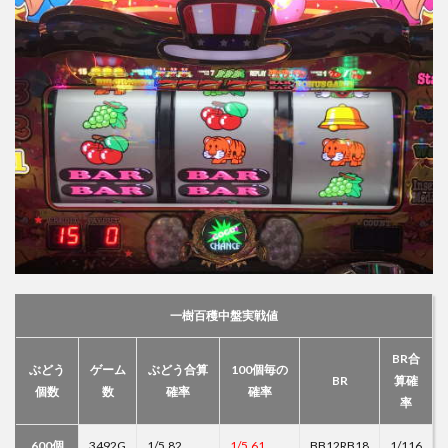
一樹百穫中盤実戦値
BR合
ぶどう
ゲーム
ぶどう合算
100個毎の
BR
算確
個数
数
確率
確率
率
600個
3492G
1/5.82
1/5.61
BB12RB18
1/116