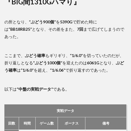
『BIG間1310Gハマり』
の所となり、
“ぶどう900個”
を
5390G
で貯めた時に
は
“BB18RB25”
となり、その差をまた、
7回
まで広げてしまうので
あった。
ここまで、
ぶどう確率
もギリギリ、
“1/6.0”
を切っていたのだが、
折り返しとなる
“ぶどう1000個”
を迎えたのは
6061G
となり、
ぶど
う確率
は
“1/6.0”
を超え、
“1/6.06”
で折り返すのであった。
以下は
“中盤の実戦データ”
である。
実戦データ
回数
時間
ゲーム数
ボーナス
備考