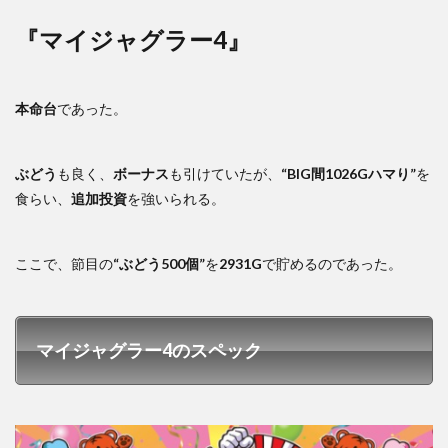
『マイジャグラー4』
本命台
であった。
ぶどう
も良く、
ボーナス
も引けていたが、
“BIG間1026Gハマり”
を
食らい、
追加投資
を強いられる。
ここで、節目の
“ぶどう500個”
を
2931G
で貯めるのであった。
マイジャグラー4のスペック