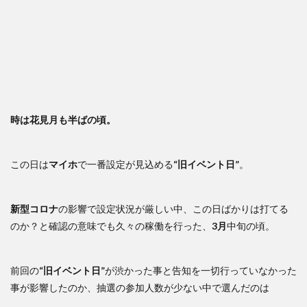
時は花見月も半ばの頃。
この日は
マイホ
で一番設定が見込める
“旧イベント日”
。
新型コロナ
の影響で設定状況が厳しい中、この日ばかりは打てる
のか？と確認の意味でも久々の稼働を行った、
3月
中旬の頃。
前回の
“旧イベント日”
が渋かった事と告知を一切行っていなかった
事が影響したのか、抽選の参加人数が少ない中で選んだのは