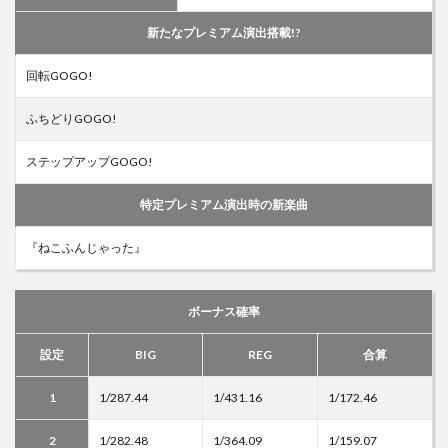
新たなプレミアム演出搭載!?
回転GOGO!
ふちどりGOGO!
ステップアップGOGO!
特定プレミアム演出時の新楽曲
『ねこふんじゃった』
ボーナス確率
設定
BIG
REG
合算
1
1/287.44
1/431.16
1/172.46
2
1/282.48
1/364.09
1/159.07