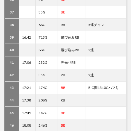
37
35G
BB
38
68G
RB
5連チャン
39
16:42
713G
飛び込みRB
40
88G
飛び込みRB
2連
41
17:06
232G
先光りRB
42
35G
RB
2連
43
17:21
174G
BB
BIG間1310Gハマり
44
17:38
208G
RB
45
17:49
147G
BB
46
18:08
246G
BB