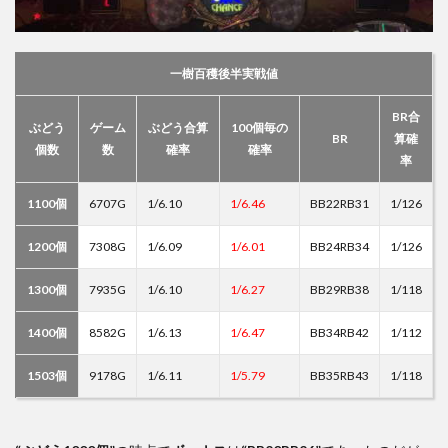
一樹百穫後半実戦値
BR合
ぶどう
ゲーム
ぶどう合算
100個毎の
BR
算確
個数
数
確率
確率
率
1100個
6707G
1/6.10
1/6.46
BB22RB31
1/126
1200個
7308G
1/6.09
1/6.01
BB24RB34
1/126
1300個
7935G
1/6.10
1/6.27
BB29RB38
1/118
1400個
8582G
1/6.13
1/6.47
BB34RB42
1/112
1503個
9178G
1/6.11
1/5.79
BB35RB43
1/118