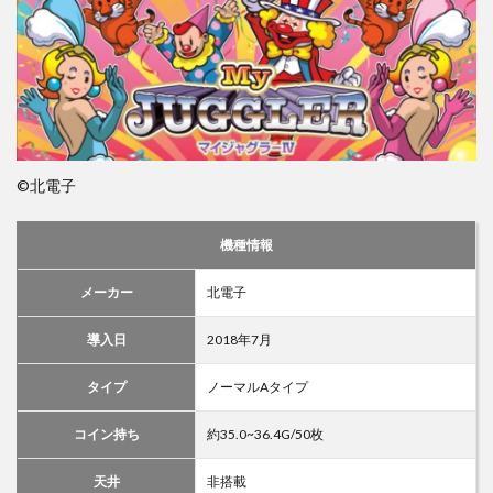
©北電子
機種情報
メーカー
北電子
導入日
2018年7月
タイプ
ノーマルAタイプ
コイン持ち
約35.0~36.4G/50枚
天井
非搭載