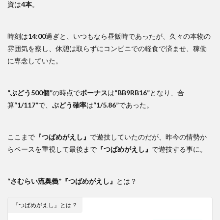
資は
4本
。
時刻は
14:00
過ぎと、いつもなら昼飯時であったが、久々の本物の
雰囲気を察し、休憩は取らずにコンビニでの軽食で済ませ、稼働
に専念していた。
“ぶどう500個”
の時点で
ボーナス
は
“BB9RB16”
となり、合
算
“1/117”
で、
ぶどう確率
は
“1/5.86”
であった。
ここまで
『つばめがえし』
で遊技していたのだが、昨今の情勢か
らベースを重視して最後まで
『つばめがえし』
で遊技する事に。
“さむらい流奥義”
『つばめがえし』
とは？
『つばめがえし』とは？