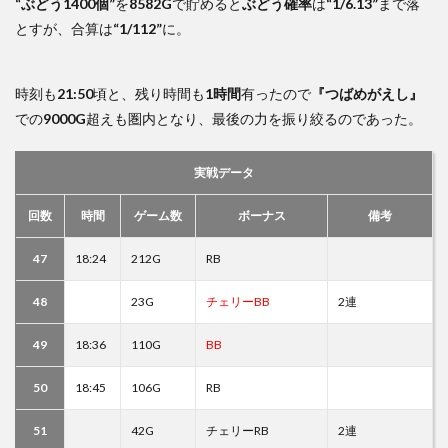
“ぶどう1400個”
を
8582G
で貯めると
ぶどう確率
は
“1/6.13”
まで落
とすが、合算は
“1/112”
に。
時刻も
21:50
頃と、残り時間も
1時間
有ったので
『つばめがえし』
での
9000G
超えも圏内となり、最後の力を振り絞るのであった。
実戦データ
回数
時間
ゲーム数
ボーナス
備考
47
18:24
212G
RB
48
23G
チェリーBB
2連
49
18:36
110G
BB
50
18:45
106G
RB
51
42G
チェリーRB
2連