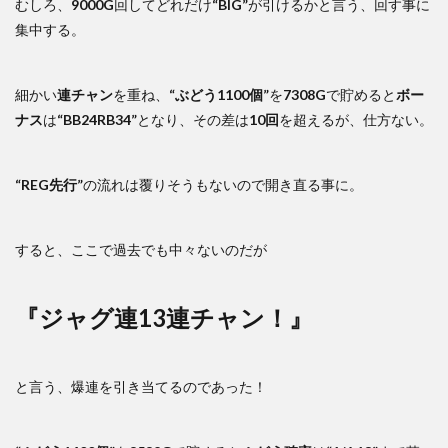
むしろ、
9000G
回してどれだけ
“BIG”
が引けるかと言う、回す事に
集中する。
細かい
連チャン
を重ね、
“ぶどう1100個”
を
7308G
で貯めると
ボー
ナス
は
“BB24RB34”
となり、その差は
10回
を超えるが、仕方ない。
“REG先行”
の流れは覆りそうもないので開き直る事に。
すると、ここで過去でも中々ないのだが
『ジャグ連13連チャン！』
と言う、爆連を引き当てるのであった！