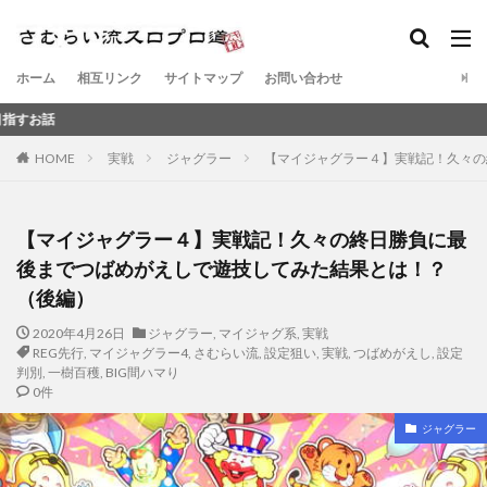
ホーム
相互リンク
サイトマップ
お問い合わせ
元スロ
HOME
実戦
ジャグラー
【マイジャグラー４】実戦記！久々の
【マイジャグラー４】実戦記！久々の終日勝負に最
後までつばめがえしで遊技してみた結果とは！？
（後編）
2020年4月26日
ジャグラー
,
マイジャグ系
,
実戦
REG先行
,
マイジャグラー4
,
さむらい流
,
設定狙い
,
実戦
,
つばめがえし
,
設定
判別
,
一樹百穫
,
BIG間ハマり
0件
ジャグラー