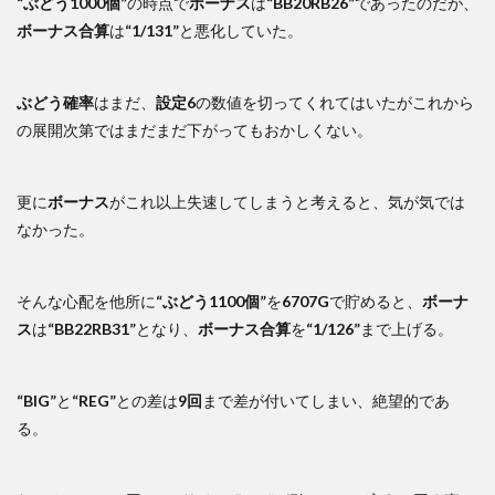
“ぶどう1000個”
の時点で
ボーナス
は
“BB20RB26”
であったのだが、
ボーナス合算
は
“1/131”
と悪化していた。
ぶどう確率
はまだ、
設定6
の数値を切ってくれてはいたがこれから
の展開次第ではまだまだ下がってもおかしくない。
更に
ボーナス
がこれ以上失速してしまうと考えると、気が気では
なかった。
そんな心配を他所に
“ぶどう1100個”
を
6707G
で貯めると、
ボーナ
ス
は
“BB22RB31”
となり、
ボーナス合算
を
“1/126”
まで上げる。
“BIG”
と
“REG”
との差は
9回
まで差が付いてしまい、絶望的であ
る。