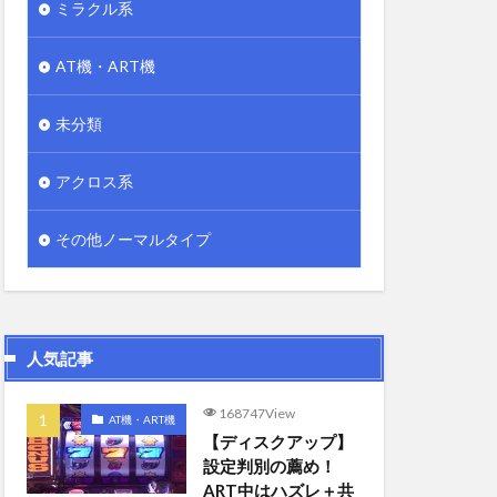
ミラクル系
AT機・ART機
未分類
アクロス系
その他ノーマルタイプ
人気記事
168747View
AT機・ART機
【ディスクアップ】
設定判別の薦め！
ART中はハズレ＋共