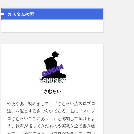
カスタム検索
さむらい
やあやあ、初めまして！『さむらい流スロプロ
道』を運営するさむらいである。世に『スロプ
ロさむらいここにあり！』と認知して頂けるよ
う、我輩が培ってきたものや実戦を全て書き綴
っていく所存である。当ブログを介して、門下