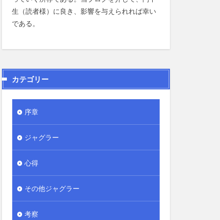
生（読者様）に良き、影響を与えられれば幸い
である。
カテゴリー
序章
ジャグラー
心得
その他ジャグラー
考察