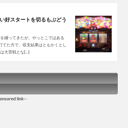
い好スタートを切るもぶどう
"を綴ってきたが、やっとこではある
的打てた方で、収支結果はともかくとし
は大苦戦とな[…]
onsored link--