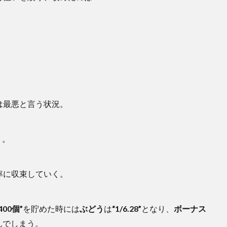
は最悪と言う状況。
う。
率に収束していく。
00個”
を貯めた時には
ぶどう
は
“1/6.28”
となり、
ボーナス
んでしまう。