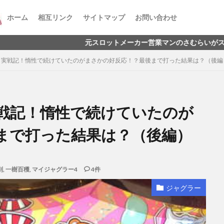
ホーム
相互リンク
サイトマップ
お問い合わせ
元スロットメーカー営業マンのさむらいがスロプロを目指す
】実戦記！惰性で続けていたのがまさかの好反応！？最後まで打った結果は？（後編
戦記！惰性で続けていたのが
まで打った結果は？（後編）
別
,
一樹百穫
,
マイジャグラー4
4件
ジャグラー