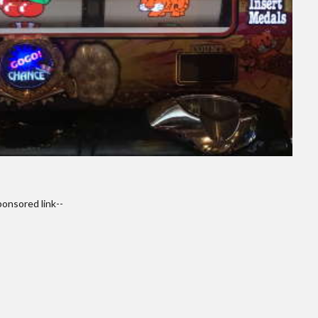
ponsored link--