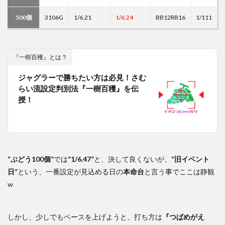
500個
3106G
1/6.21
1/6.24
BB12RB16
1/111
『一樹百穫』とは？
ジャグラーで勝ちたい方は必見！さむ
らい流設定判別法『一樹百穫』を伝
授！
“ぶどう100個”
では
“1/6.47”
と、決して良くないが、
“旧イベント
日”
という、一番設定が見込める日の
本命台
と言う事でここは静観
w
しかし、少しでもベースを上げようと、打ち方は
『つばめがえ