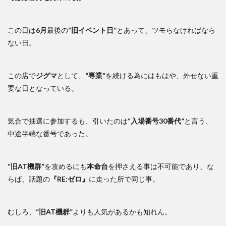
この日は
6月
最後の
“旧イベント日”
とあって、ツモらなければなら
ない日。
この店で
ジグマ
として、
“専業”
を続ける為にはもはや、外せない重
要な日となっている。
気合で抽選に参加するも、引いたのは
“入場番号30番代”
と言う、
中途半端な番号であった。
“旧AT機群”
を攻めるにも
本命台
を押さえる事は不可能であり、な
らば、話題の
『RE:ゼロ』
に走った所で同じ事。
むしろ、
“旧AT機群”
よりも人気があるかも知れん。