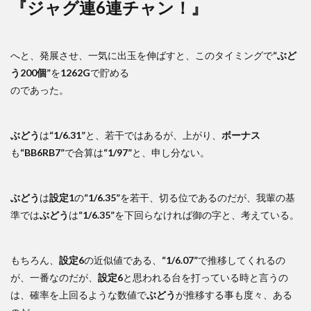
『ジャグ連6連チャン！』
へと、発展させ、一気に出玉を伸ばすと、このタイミングで
“ぶど
う200個”
を
1262G
で貯める
のであった。
ぶどう
は
“1/6.31”
と、若干ではあるが、上がり、
ボーナス
も
“BB6RB7”
で合算は
“1/97”
と、申し分ない。
ぶどう
は
設定1
の
“1/6.35”
を若干、切る位であるのだが、我輩の基
準では
ぶどう
は
“1/6.35”
を下回らなければ御の字と、考えている。
もちろん、
設定6
の近似値である、
“1/6.07”
で推移してくれるの
が、一番なのだが、
設定6
と思われる台を打っている時と言うの
は、確率を上回るような数値で
ぶどう
が推移する事も度々、ある