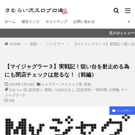
ホーム
相互リンク
サイトマップ
お問い合わせ
元スロットメーカー営業マンのさ
HOME
実戦
ジャグラー
【マイジャグラー３】実戦記！狙い台
【マイジャグラー３】実戦記！狙い台を射止める為
にも閉店チェックは怠るな！（前編）
2019年7月24日
ジャグラー
,
マイジャグ系
,
実戦
さむらい流
,
設定狙い
,
実戦
,
つばめがえし
,
設定判別
,
一樹百穫
,
大車輪
,
マイ
ジャグラー3
0件
ジャグラー