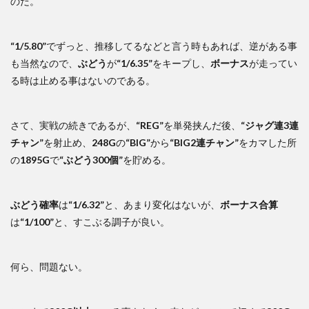
のだ。
“1/5.80”
でずっと、推移してるなどと言う時もあれば、逆がある事
も当然なので、
ぶどう
が
“1/6.35”
をキープし、
ボーナス
が走ってい
る時は止める事はないのである。
さて、実戦の続きであるが、
“REG”
を単発挟んだ後、
“ジャグ連3連
チャン”
を射止め、
248G
の
“BIG”
から
“BIG2連チャン”
をカマした所
の
1895G
で
“ぶどう300個”
を貯める。
ぶどう確率
は
“1/6.32”
と、あまり変化はないが、
ボーナス合算
は
“1/100”
と、すこぶる調子が良い。
何ら、問題ない。