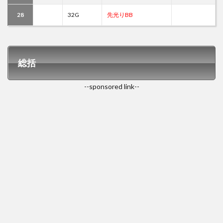
28
32G
先光りBB
総括
--sponsored link--