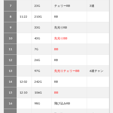
7
23G
チェリーRB
3連
8
11:22
210G
RB
9
33G
先光りRB
10
43G
先光りBB
11
7G
BB
12
26G
RB
13
97G
先光りチェリーBB
6連チャン
14
12:02
242G
RB
15
12:10
106G
BB
16
98G
飛び込みRB