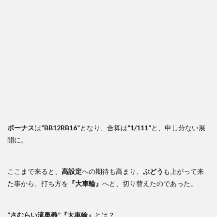
ボーナス
は
“BB12RB16”
となり、合算は
“1/111”
と、申し分ない展
開に。
ここまで来ると、
高設定
への期待も高まり、
ぶどう
も上がって来
た事から、打ち方を
『大車輪』
へと、切り替えたのであった。
“さむらい流奥義”
『大車輪』
とは？