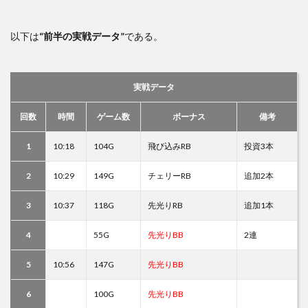
以下は
“前半の実戦データ”
である。
実戦データ
回数
時間
ゲーム数
ボーナス
備考
1
10:18
104G
飛び込みRB
投資3本
2
10:29
149G
チェリーRB
追加2本
3
10:37
118G
先光りRB
追加1本
4
55G
先光りBB
2連
5
10:56
147G
先光りBB
6
100G
先光りBB