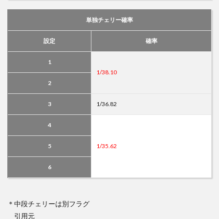
単独チェリー確率
設定
確率
1
1/38.10
2
3
1/36.82
4
5
1/35.62
6
＊中段チェリーは別フラグ
引用元