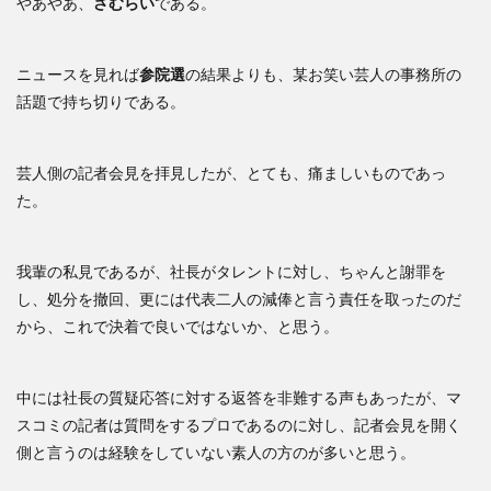
やあやあ、
さむらい
である。
ニュースを見れば
参院選
の結果よりも、某お笑い芸人の事務所の
話題で持ち切りである。
芸人側の記者会見を拝見したが、とても、痛ましいものであっ
た。
我輩の私見であるが、社長がタレントに対し、ちゃんと謝罪を
し、処分を撤回、更には代表二人の減俸と言う責任を取ったのだ
から、これで決着で良いではないか、と思う。
中には社長の質疑応答に対する返答を非難する声もあったが、マ
スコミの記者は質問をするプロであるのに対し、記者会見を開く
側と言うのは経験をしていない素人の方のが多いと思う。