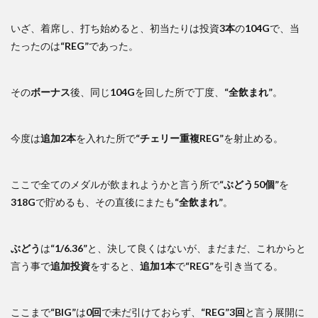
いざ、着席し、打ち始めると、初当たりは投資
3本
の
104G
で、当
たったのは
“REG”
であった。
その
ボーナス
後、同じ
104G
を回した所で丁度、
“全飲まれ”
。
今度は
追加2本
を入れた所で
“チェリー重複REG”
を射止める。
ここで全てのメダルが飲まれようかと言う所で
“ぶどう50個”
を
318G
で貯めるも、その直後にまたも
“全飲まれ”
。
ぶどう
は
“1/6.36”
と、決して良くはないが、まだまだ、これからと
言う事で
追加投資
をすると、
追加1本
で
“REG”
を引き当てる。
ここまで
“BIG”
は
0回
で未だ引けておらず、
“REG”3回
と言う展開に