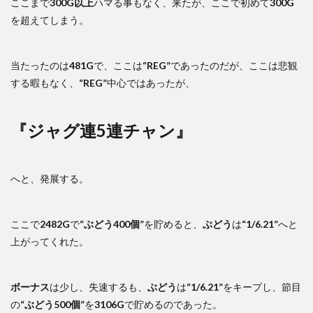
ここまで
300G以上
ハマる事もなく、来たが、ここで初めて
300G
を超えてしまう。
当たったのは
481G
で、ここは
“REG”
であったのだが、ここは悲観
する暇もなく、
“REG”
中心ではあったが、
『ジャグ連5連チャン』
へと、発展する。
ここで
2482G
で
“ぶどう400個”
を貯めると、
ぶどう
は
“1/6.21”
へと
上がってくれた。
ボーナス
は少し、失速するも、
ぶどう
は
“1/6.21”
をキープし、節目
の
“ぶどう500個”
を
3106G
で貯めるのであった。