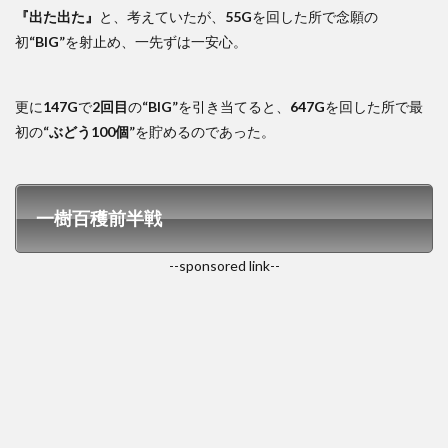
『出た出た』
と、考えていたが、
55G
を回した所で念願の
初
“BIG”
を射止め、一先ずは一安心。
更に
147G
で
2回目
の
“BIG”
を引き当てると、
647G
を回した所で最
初の
“ぶどう100個”
を貯めるのであった。
一樹百穫前半戦
--sponsored link--