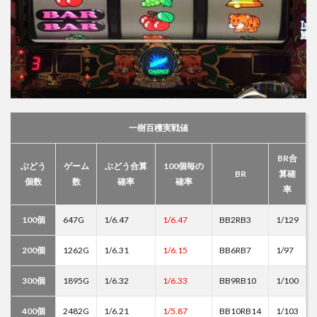
一樹百穫実戦値
BR合
ぶどう
ゲーム
ぶどう合算
100個毎の
BR
算確
個数
数
確率
確率
率
100個
647G
1/6.47
1/6.47
BB2RB3
1/129
200個
1262G
1/6.31
1/6.15
BB6RB7
1/97
300個
1895G
1/6.32
1/6.33
BB9RB10
1/100
400個
2482G
1/6.21
1/5.87
BB10RB14
1/103