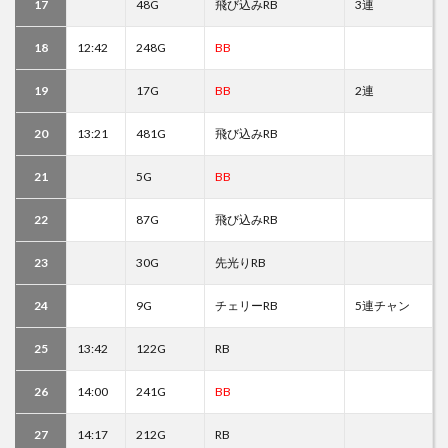
17
48G
飛び込みRB
3連
18
12:42
248G
BB
19
17G
BB
2連
20
13:21
481G
飛び込みRB
21
5G
BB
22
87G
飛び込みRB
23
30G
先光りRB
24
9G
チェリーRB
5連チャン
25
13:42
122G
RB
26
14:00
241G
BB
27
14:17
212G
RB