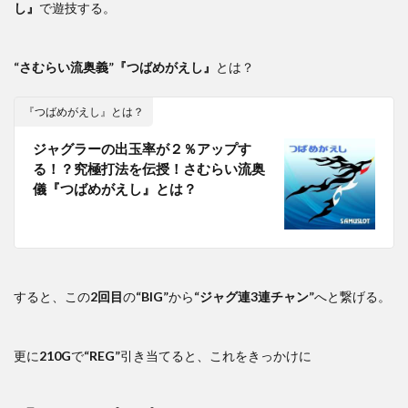
し』
で遊技する。
“さむらい流奥義”
『つばめがえし』
とは？
『つばめがえし』とは？
ジャグラーの出玉率が２％アップす
る！？究極打法を伝授！さむらい流奥
儀『つばめがえし』とは？
すると、この
2回目
の
“BIG”
から
“ジャグ連3連チャン”
へと繋げる。
更に
210G
で
“REG”
引き当てると、これをきっかけに