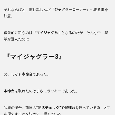
それならばと、慣れ親しんだ
『ジャグラーコーナー』
へ走る事を
決意。
優先的に狙うのは
『マイジャグ系』
となるのだが、そんな中、我
輩が選んだのは
『マイジャグラー3』
の、しかも
本命台
であった。
本命台
を取れたのはまさにラッキーであった。
我輩の場合、前日の
“閉店チェック”
で
候補台
を絞っている為、どこ
を優先するかを決めて、望んでいる。