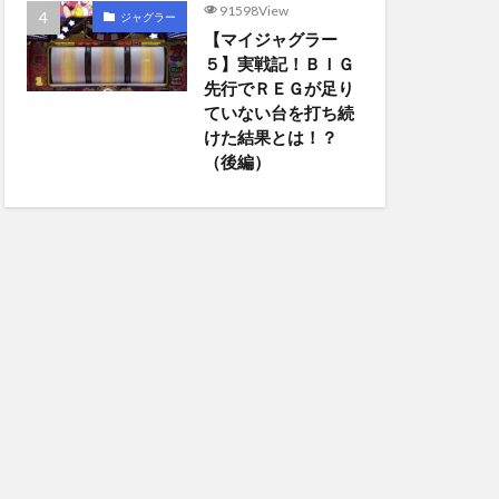
91598View
ジャグラー
【マイジャグラー
５】実戦記！ＢＩＧ
先行でＲＥＧが足り
ていない台を打ち続
けた結果とは！？
（後編）