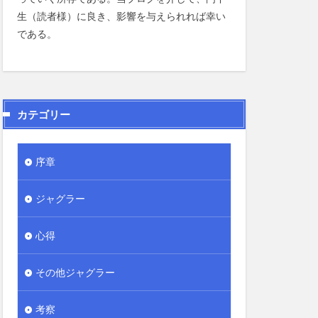
生（読者様）に良き、影響を与えられれば幸い
である。
カテゴリー
序章
ジャグラー
心得
その他ジャグラー
考察