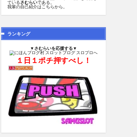
ている
さむらい
である。
我輩の自己紹介は
こちら
から。
ランキング
▼さむらいを応援する▼
１日１ポチ押すべし！