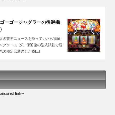
ゴーゴージャグラーの後継機
）
近の業界ニュースを漁っていたら我輩
ャグラー3』が、保通協の型式試験で適
の検定は通過した模[…]
onsored link--