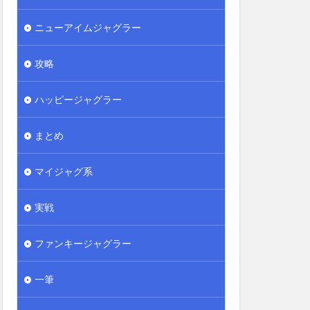
ニューアイムジャグラー
攻略
ハッピージャグラー
まとめ
マイジャグ系
実戦
ファンキージャグラー
一筆