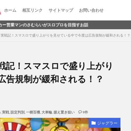
ホーム
相互リンク
サイトマップ
お問い合わせ
むらいがスロプロを目指すお話
】実戦記！スマスロで盛り上がりを見せている中で今度は広告規制が緩和される！？
戦記！スマスロで盛り上がり
広告規制が緩和される！？
い
,
実戦
,
設定判別
,
一樹百穫
,
大車輪
,
据え置き狙い
9件
ジャグラー