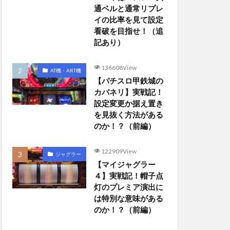
通ベルと通常リプレ
イの比率を見て設定
看破を目指せ！（追
記あり）
136608View
AT機・ART機
【パチスロ甲鉄城の
カバネリ】実戦記！
設定変更か据え置き
を見抜く方法がある
のか！？（前編）
122909View
ジャグラー
【マイジャグラー
４】実戦記！帽子点
灯のプレミア演出に
は特別な意味がある
のか！？（前編）