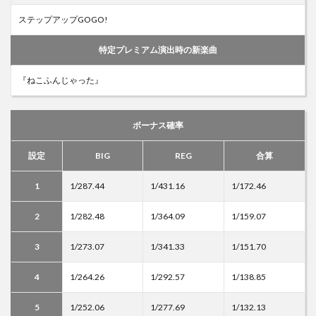
ステップアップGOGO!
特定プレミアム演出時の新楽曲
『ねこふんじゃった』
ボーナス確率
設定
BIG
REG
合算
1
1/287.44
1/431.16
1/172.46
2
1/282.48
1/364.09
1/159.07
3
1/273.07
1/341.33
1/151.70
4
1/264.26
1/292.57
1/138.85
5
1/252.06
1/277.69
1/132.13