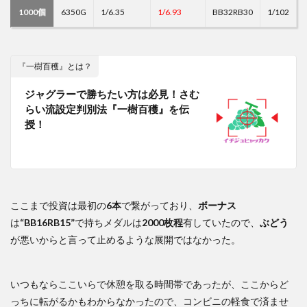
1000個
6350G
1/6.35
1/6.93
BB32RB30
1/102
『一樹百穫』とは？
ジャグラーで勝ちたい方は必見！さむ
らい流設定判別法『一樹百穫』を伝
授！
ここまで投資は最初の
6本
で繋がっており、
ボーナス
は
“BB16RB15”
で持ちメダルは
2000枚程
有していたので、
ぶどう
が悪いからと言って止めるような展開ではなかった。
いつもならここいらで休憩を取る時間帯であったが、ここからど
っちに転がるかもわからなかったので、コンビニの軽食で済ませ