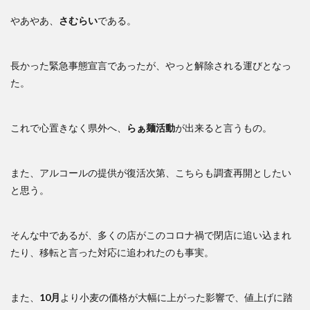
やあやあ、
さむらい
である。
長かった緊急事態宣言であったが、やっと解除される運びとなっ
た。
これで心置きなく県外へ、
らぁ麺活動
が出来ると言うもの。
また、アルコールの提供が復活次第、こちらも調査再開としたい
と思う。
そんな中であるが、多くの店がこのコロナ禍で閉店に追い込まれ
たり、移転と言った対応に追われたのも事実。
また、
10月
より小麦の価格が大幅に上がった影響で、値上げに踏