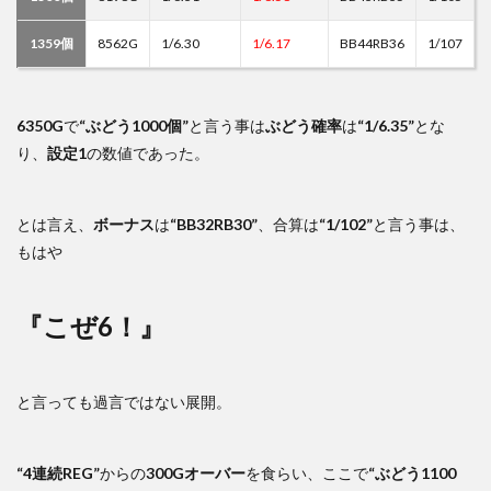
1359個
8562G
1/6.30
1/6.17
BB44RB36
1/107
6350G
で
“ぶどう1000個”
と言う事は
ぶどう確率
は
“1/6.35”
とな
り、
設定1
の数値であった。
とは言え、
ボーナス
は
“BB32RB30”
、合算は
“1/102”
と言う事は、
もはや
『こぜ6！』
と言っても過言ではない展開。
“4連続REG”
からの
300Gオーバー
を食らい、ここで
“ぶどう1100