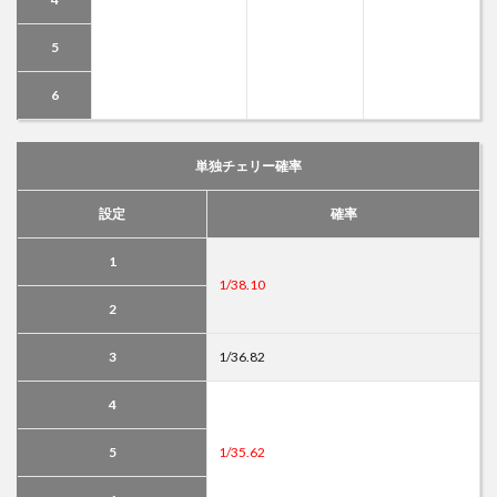
5
6
単独チェリー確率
設定
確率
1
1/38.10
2
3
1/36.82
4
5
1/35.62