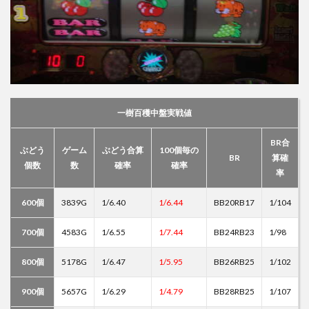
一樹百穫中盤実戦値
BR合
ぶどう
ゲーム
ぶどう合算
100個毎の
BR
算確
個数
数
確率
確率
率
600個
3839G
1/6.40
1/6.44
BB20RB17
1/104
700個
4583G
1/6.55
1/7.44
BB24RB23
1/98
800個
5178G
1/6.47
1/5.95
BB26RB25
1/102
900個
5657G
1/6.29
1/4.79
BB28RB25
1/107