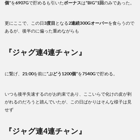
個”
を
6907G
で貯めるも引いた
ボーナス
は
“BIG”1回
のみであった。
更にここで、この日
3度目
となる
2連続300Gオーバー
を食らうので
あるが、後半のに偏った重めながらも
『ジャグ連4連チャン』
に繋げ、
21:00
を前に
“ぶどう1200個”
を
7540G
で貯める。
いつも後半失速するのがお約束であり、ここいらで化けの皮が剥
がれるのだろうと踏んでいたが、この日ばかりはそんな様子は見
せず
『ジャグ連4連チャン』