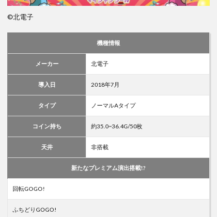
©北電子
機種情報
メーカー
北電子
導入日
2018年7月
タイプ
ノーマルAタイプ
コイン持ち
約35.0~36.4G/50枚
天井
非搭載
新たなプレミアム演出搭載!?
回転GOGO!
ふちどりGOGO!