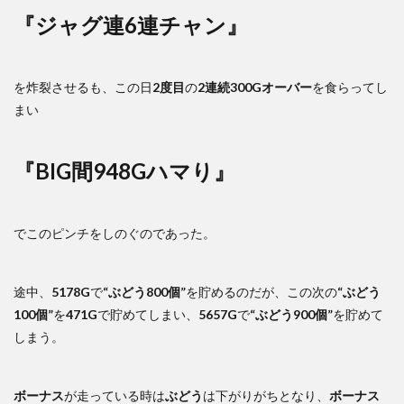
『ジャグ連6連チャン』
を炸裂させるも、この日
2度目
の
2連続300Gオーバー
を食らってし
まい
『BIG間948Gハマり』
でこのピンチをしのぐのであった。
途中、
5178G
で
“ぶどう800個”
を貯めるのだが、この次の
“ぶどう
100個”
を
471G
で貯めてしまい、
5657G
で
“ぶどう900個”
を貯めて
しまう。
ボーナス
が走っている時は
ぶどう
は下がりがちとなり、
ボーナス