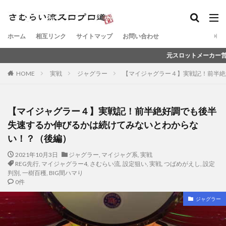
ホーム
相互リンク
サイトマップ
お問い合わせ
元スロットメーカー営業マンのさむらい
HOME
実戦
ジャグラー
【マイジャグラー４】実戦記！前半絶
【マイジャグラー４】実戦記！前半絶好調でも後半
失速するか伸びるかは続けてみないとわからな
い！？（後編）
2021年10月3日
ジャグラー
,
マイジャグ系
,
実戦
REG先行
,
マイジャグラー4
,
さむらい流
,
設定狙い
,
実戦
,
つばめがえし
,
設定
判別
,
一樹百穫
,
BIG間ハマり
0件
ジャグラー