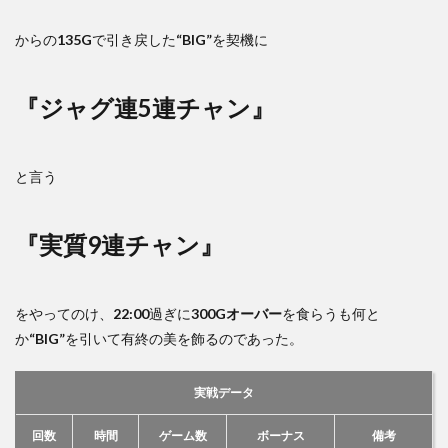
からの
135G
で引き戻した
“BIG”
を契機に
『ジャグ連5連チャン』
と言う
『実質9連チャン』
をやってのけ、
22:00
過ぎに
300Gオーバー
を食らうも何と
か
“BIG”
を引いて有終の美を飾るのであった。
実戦データ
回数
時間
ゲーム数
ボーナス
備考