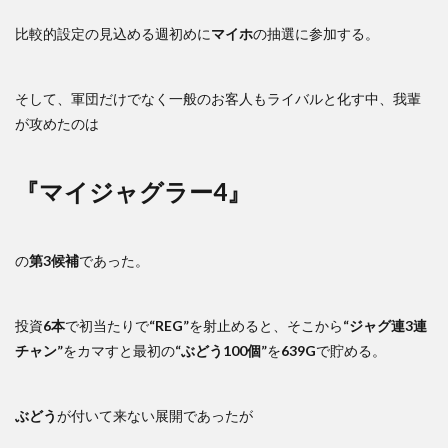
比較的設定の見込める週初めに
マイホ
の抽選に参加する。
そして、軍団だけでなく一般のお客人もライバルと化す中、我輩
が攻めたのは
『マイジャグラー4』
の
第3候補
であった。
投資
6本
で初当たりで
“REG”
を射止めると、そこから
“ジャグ連3連
チャン”
をカマすと最初の
“ぶどう100個”
を
639G
で貯める。
ぶどう
が付いて来ない展開であったが