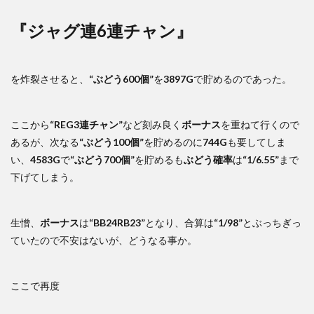
『ジャグ連6連チャン』
を炸裂させると、
“ぶどう600個”
を
3897G
で貯めるのであった。
ここから
“REG3連チャン”
など刻み良く
ボーナス
を重ねて行くので
あるが、次なる
“ぶどう100個”
を貯めるのに
744G
も要してしま
い、
4583G
で
“ぶどう700個”
を貯めるも
ぶどう確率
は
“1/6.55”
まで
下げてしまう。
生憎、
ボーナス
は
“BB24RB23”
となり、合算は
“1/98”
とぶっちぎっ
ていたので不安はないが、どうなる事か。
ここで再度