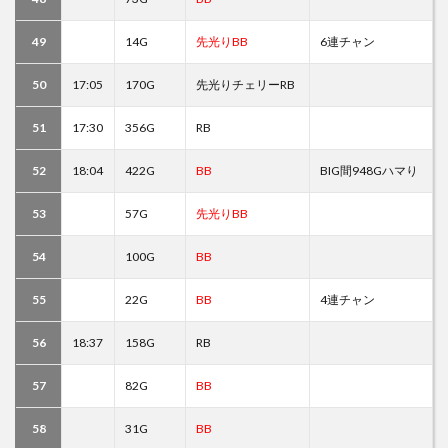
49
14G
先光りBB
6連チャン
50
17:05
170G
先光りチェリーRB
51
17:30
356G
RB
52
18:04
422G
BB
BIG間948Gハマり
53
57G
先光りBB
54
100G
BB
55
22G
BB
4連チャン
56
18:37
158G
RB
57
82G
BB
58
31G
BB