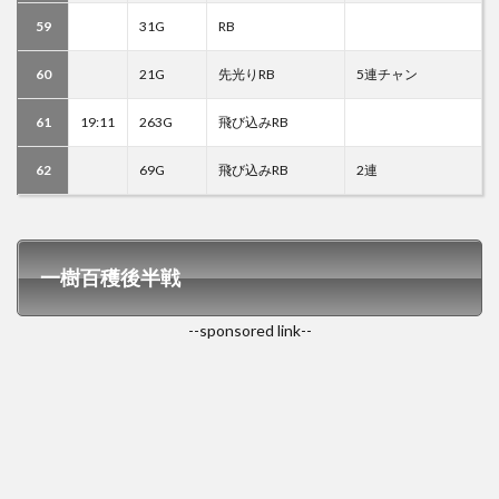
59
31G
RB
60
21G
先光りRB
5連チャン
61
19:11
263G
飛び込みRB
62
69G
飛び込みRB
2連
一樹百穫後半戦
--sponsored link--