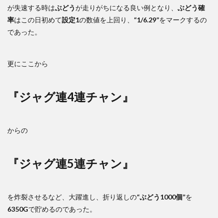
が失速する時は
ぶどう
が走りがちになる良い例となり、
ぶどう確
率
はこの日初めて
設定1
の数値を上回り、
“1/6.29”
をマークするの
であった。
更にここから
『ジャグ連4連チャン』
からの
『ジャグ連5連チャン』
を炸裂させるなど、大躍進し、折り返しの
“ぶどう1000個”
を
6350G
で貯めるのであった。