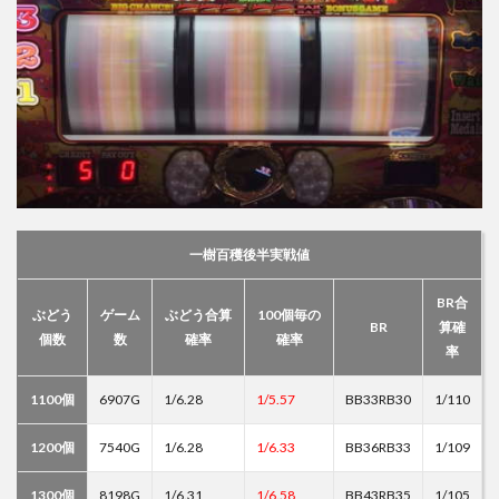
一樹百穫後半実戦値
BR合
ぶどう
ゲーム
ぶどう合算
100個毎の
BR
算確
個数
数
確率
確率
率
1100個
6907G
1/6.28
1/5.57
BB33RB30
1/110
1200個
7540G
1/6.28
1/6.33
BB36RB33
1/109
1300個
8198G
1/6.31
1/6.58
BB43RB35
1/105