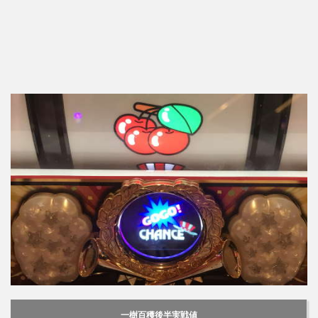
一樹百穫後半実戦値