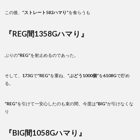
この後、
“ストレート582ハマり”
を食らうも
『REG間1358Gハマり』
ぶりの
“REG”
を射止めるのであった。
そして、
173G
で
“REG”
を重ね、
“ぶどう1000個”
を
6108G
で貯め
る。
“REG”
を引けて一安心したのも束の間、今度は
“BIG”
が引けなくな
り
『BIG間1058Gハマり』