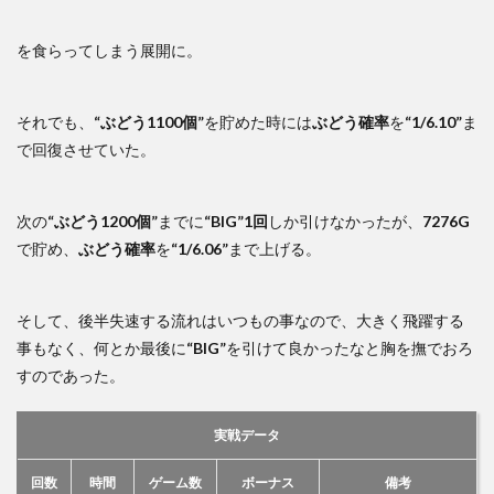
を食らってしまう展開に。
それでも、
“ぶどう1100個”
を貯めた時には
ぶどう確率
を
“1/6.10”
ま
で回復させていた。
次の
“ぶどう1200個”
までに
“BIG”1回
しか引けなかったが、
7276G
で貯め、
ぶどう確率
を
“1/6.06”
まで上げる。
そして、後半失速する流れはいつもの事なので、大きく飛躍する
事もなく、何とか最後に
“BIG”
を引けて良かったなと胸を撫でおろ
すのであった。
実戦データ
回数
時間
ゲーム数
ボーナス
備考