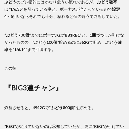
ぶどう
のブレ幅的にはかなり危うい流れであるが、
ぶどう確率
は
“1/6.35”
を切っている事と、
ボーナス
が当たっているので
設定
4・5
狙いならそれでも十分、粘れると個の時点で判断していた。
“ぶどう700個”
までに
ボーナス
は
“BB1RB1”
と、
1回
づつしか引けな
かったものの、
“ぶどう100個”
貯めるのに
562G
で貯め、
ぶどう確
率
を
“1/6.14”
まで回復する。
この後
『BIG3連チャン』
炸裂させると、
4942G
で
“ぶどう800個”
を貯める。
“REG”
が足りていないのは承知していたが、更に
“REG”
が引けてい