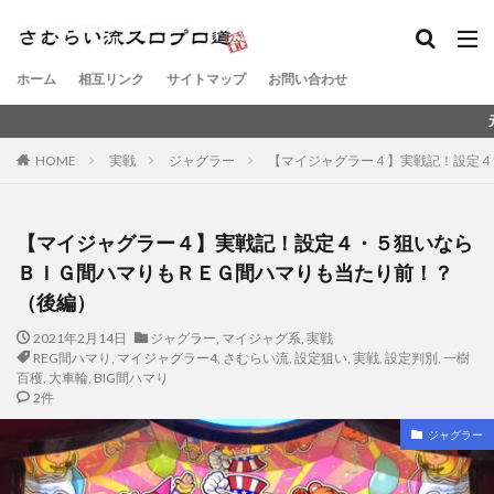
ホーム
相互リンク
サイトマップ
お問い合わせ
元スロットメーカ
HOME
実戦
ジャグラー
【マイジャグラー４】実戦記！設定４
【マイジャグラー４】実戦記！設定４・５狙いなら
ＢＩＧ間ハマりもＲＥＧ間ハマりも当たり前！？
（後編）
2021年2月14日
ジャグラー
,
マイジャグ系
,
実戦
REG間ハマり
,
マイジャグラー4
,
さむらい流
,
設定狙い
,
実戦
,
設定判別
,
一樹
百穫
,
大車輪
,
BIG間ハマり
2件
ジャグラー