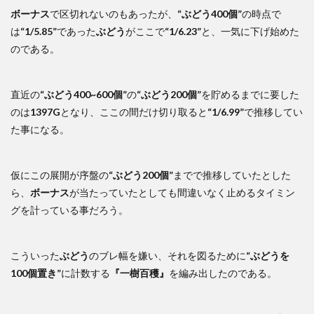
ボーナス
で区切れないのもあったが、
“ぶどう400個”
の時点で
は
“1/5.85”
であった
ぶどう
がここで
“1/6.23”
と、一気に下げ始めた
のである。
直近の
“ぶどう400~600個”
の
“ぶどう200個”
を貯めるまでに要した
のは
1397G
となり、ここの間だけ切り取ると
“1/6.99”
で推移してい
た事になる。
仮にこの展開が序盤の
“ぶどう200個”
までで推移していたとした
ら、
ボーナス
が当たっていたとしても間違いなく止めるタイミン
グを計っている事だろう。
こういった
ぶどう
のブレ幅を嫌い、それを図るために
“ぶどうを
100個置き”
に計数する
『一樹百穫』
を編み出したのである。