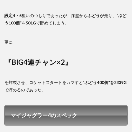
設定4・5
狙いのつもりであったが、序盤から
ぶどう
が走り、
“ぶど
う100個”
を
501G
で貯めてしまう。
更に
『BIG4連チャン×2』
を炸裂させ、ロケットスタートをカマすと
“ぶどう400個”
を
2339G
で貯めるのであった。
マイジャグラー4のスペック