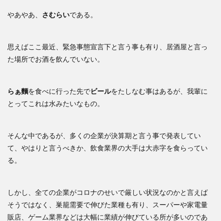
やあやあ、
さむらい
である。
思えばここ最近、緊急事態宣言下と言う事も有り、居酒屋と言っ
た場所でお酒を飲んでいない。
らぁ麵
を食べに行った先で
ビール
をたしなむ事はあるが、我輩に
とってこれは水みたいなもの。
そんな中であるが、多くの企業が決算期と言う事で発表してい
て、やはりと言うべきか、飲食業界の大手は大赤字を食らってい
る。
しかし、全ての企業がコロナのせいで厳しい状況なのかと言えば
そうではなく、巣籠需要で伸びた業種も有り、スーパーや家電量
販店、ゲーム業界などは大幅に業績が伸びている所が多いのであ