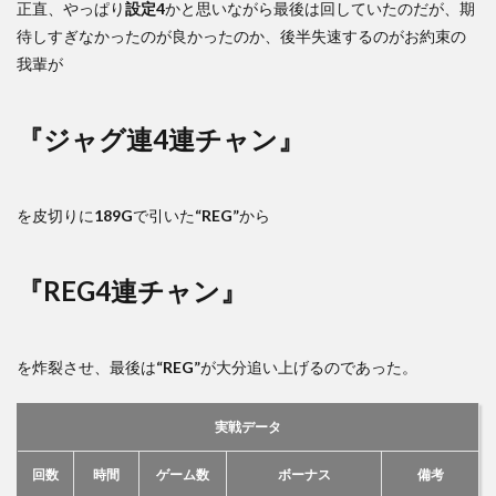
正直、やっぱり
設定4
かと思いながら最後は回していたのだが、期
待しすぎなかったのが良かったのか、後半失速するのがお約束の
我輩が
『ジャグ連4連チャン』
を皮切りに
189G
で引いた
“REG”
から
『REG4連チャン』
を炸裂させ、最後は
“REG”
が大分追い上げるのであった。
実戦データ
回数
時間
ゲーム数
ボーナス
備考