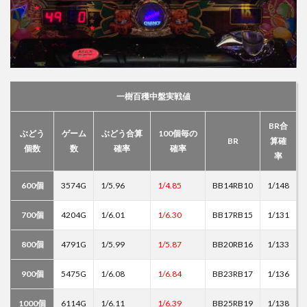
一樹百穫中盤実戦値
BR合
ぶどう
ゲーム
ぶどう合算
100個毎の
BR
算確
個数
数
確率
確率
率
600個
3574G
1/5.96
1/4.85
BB14RB10
1/148
700個
4204G
1/6.01
1/6.30
BB17RB15
1/131
800個
4791G
1/5.99
1/5.87
BB20RB16
1/133
900個
5475G
1/6.08
1/6.84
BB23RB17
1/136
1000個
6114G
1/6.11
1/6.39
BB25RB19
1/138