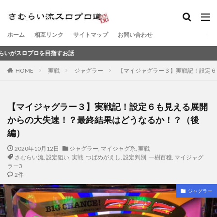
ホーム
相互リンク
サイトマップ
お問い合わせ
目指すお話
HOME
実戦
ジャグラー
【マイジャグラー３】実戦記！設定６
【マイジャグラー３】実戦記！設定６も見える展開
からの大失速！？最終結果はどうなるか！？（後
編）
2020年10月12日
ジャグラー
,
マイジャグ系
,
実戦
さむらい流
,
設定狙い
,
実戦
,
つばめがえし
,
設定判別
,
一樹百穫
,
マイジャグ
ラー3
2件
ジャグラー