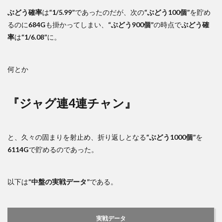
ぶどう確率
は
“1/5.99”
であったのだが、次の
“ぶどう100個”
を貯め
るのに
684G
も掛かってしまい、
“ぶどう900個”
の時点で
ぶどう確
率
は
“1/6.08”
に。
何とか
『ジャグ連4連チャン』
と、久々の固まりを射止め、折り返しとなる
“ぶどう1000個”
を
6114G
で貯めるのであった。
以下は
“中盤の実戦データ”
である。
実戦データ