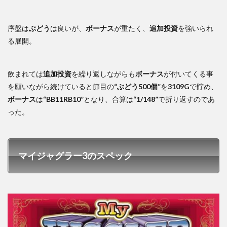
序盤は
ぶどう
は良いが、
ボーナス
が重たく、
追加投資
を強いられ
る展開。
飲まれては
追加投資
を繰り返しながらも
ボーナス
が付いてくる事
を願いながら続けていると節目の
“ぶどう500個”
を
3109G
で貯め、
ボーナス
は
“BB11RB10”
となり、合算は
“1/148”
で折り返すのであ
った。
マイジャグラー3のスペック