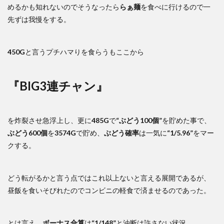
めるかも知れないのでそうなったら
らぁ麺
を食べに行けるので一
先ずは我慢をする。
450G
と言うプチハマりを食らうもここから
『BIG3連チャン』
を炸裂させ急浮上し、更に
485G
で
“ぶどう100個”
を貯めた事で、
ぶどう600個
を
3574G
で貯め、
ぶどう確率
は一気に
“1/5.96”
をマー
クする。
どう転がるかと言う点ではこれ以上ないと言える展開であるが、
昼飯を食いそびれたのでコンビニの軽食で済ませるのであった。
とは言え、
ボーナス合算
は
“1/148”
と油断は許さない状況。