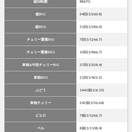
総回転数
8867G
総BIG
34回(1/260.8)
総REG
31回(1/286.0)
チェリー重複BIG
7回(1/1266.7)
チェリー重複REG
10回(1/886.7)
単独&中段チェリーBIG
27回(1/328.4)
単独REG
21回(1/422.2)
ぶどう
1441個(1/6.15)
単独チェリー
242個(1/36.64)
ピエロ
7個(1/1266.7)
ベル
8個(1/1108.4)