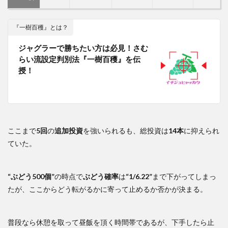
『一樹百穫』とは？
ジャグラーで勝ちたい方は必見！さむ
らい流設定判別法『一樹百穫』を伝
授！
ここまで
5回
の
追加投資
を強いられるも、総投資は
14本
に抑えられ
ていた。
“ぶどう500個”
の時点で
ぶどう確率
は
“1/6.22”
まで下がってしまっ
たが、ここからどう転がるかに寄って止めるか否かが決まる。
普段なら休憩を取って昼飯を頂く時間帯であるが、下手したら止