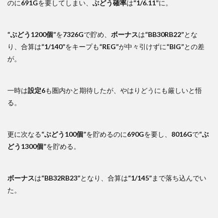
のに
691G
を要してしまい、
ぶどう確率
は
“1/6.11”
に。
“ぶどう1200個”
を
7326G
で貯め、
ボーナス
は
“BB30RB22”
とな
り、合算は
“1/140”
をキープも
“REG”
が中々引けずに
“BIG”
との差
が。
一時は
設定6
も圏内かと期待したが、やはりどうにも厳しいと悟
る。
更に次なる
“ぶどう100個”
を貯めるのに
690G
を要し、
8016G
で
“ぶ
どう1300個”
を貯める。
ボーナス
は
“BB32RB23”
となり、合算は
“1/145”
まで落ち込んでい
た。