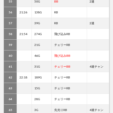
55
50G
BB
2連
56
21:26
138G
RB
57
39G
RB
2連
58
21:54
274G
飛び込みRB
59
21G
チェリーRB
60
46G
飛び込みBB
61
31G
チェリーBB
4連チャン
62
22:18
189G
チェリーRB
63
15G
チェリーRB
64
28G
チェリーRB
65
3G
先光りRB
4連チャン