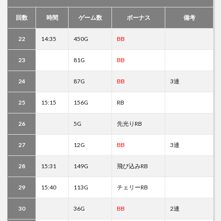
回数
時間
ゲーム数
ボーナス
備考
22
14:35
450G
BB
23
81G
BB
24
87G
BB
3連
25
15:15
156G
RB
26
5G
先光りRB
27
12G
BB
3連
28
15:31
149G
飛び込みRB
29
15:40
113G
チェリーRB
30
36G
BB
2連