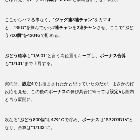
ここからハマる事なく、
“ジャグ連3連チャン”
をカマす
と、
“REG”
を挟んでから
2連チャン
を
2連チャン
させ、ここで
“ぶど
う700個”
を
4204G
で貯める。
ぶどう確率
も
“1/6.01”
と言う高位置をキープし、
ボーナス合算
も
“1/131”
まで上昇する。
実の所、
設定4
でも掴まされたかと思っていたのだが、まさかの好
反応を見せ、この後の
ボーナス
の伸び具合に寄っては
設定6
も圏内
と言う展開に。
次なる
“ぶどう800個”
を
4791G
で貯め、
ボーナス
は
“BB20RB16”
と
なり、合算は
“1/133”
に。