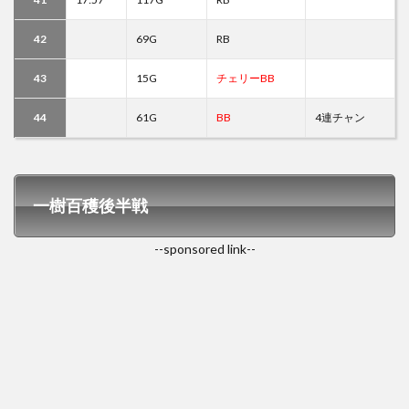
42
69G
RB
43
15G
チェリーBB
44
61G
BB
4連チャン
一樹百穫後半戦
--sponsored link--