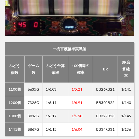
一樹百穫後半実戦値
BR合
ぶどう
ゲーム
ぶどう合算
100個毎の
BR
算確
個数
数
確率
確率
率
1100個
6635G
1/6.03
1/5.21
BB26RB21
1/141
1200個
7326G
1/6.11
1/6.91
BB30RB22
1/140
1300個
8016G
1/6.17
1/6.90
BB32RB23
1/145
1441個
8867G
1/6.15
1/6.04
BB34RB31
1/136