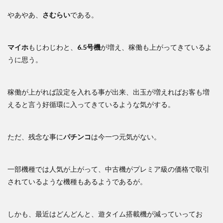
やあやあ、
さむらい
である。
マイホ
もじわじわと、
6.5号機
が増え、稼働も上がってきているよ
うに思う。
稼働が上がれば設定を入れる事が出来、出玉が増えればお客も増
えると言う好循環に入ってきているような気がする。
ただ、残念な事に
パチンコ
は今一つ元気がない。
一部機種では人気が上がって、中古機がプレミア級の価格で取引
されているような機種もあるようであるが。
しかも、最近はどんどんと、遊タイム搭載機が減っていってお