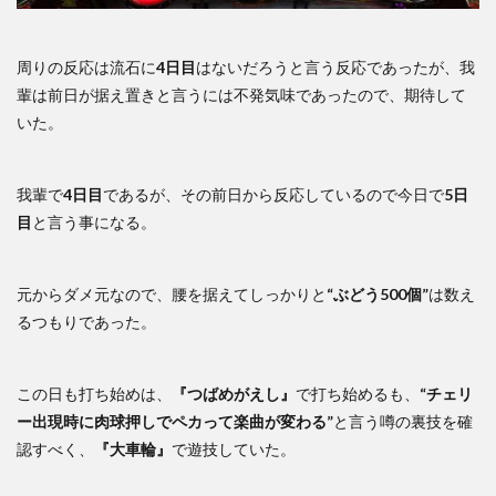
周りの反応は流石に
4日目
はないだろうと言う反応であったが、我
輩は前日が据え置きと言うには不発気味であったので、期待して
いた。
我輩で
4日目
であるが、その前日から反応しているので今日で
5日
目
と言う事になる。
元からダメ元なので、腰を据えてしっかりと
“ぶどう500個”
は数え
るつもりであった。
この日も打ち始めは、
『つばめがえし』
で打ち始めるも、
“チェリ
ー出現時に肉球押しでペカって楽曲が変わる”
と言う噂の裏技を確
認すべく、
『大車輪』
で遊技していた。