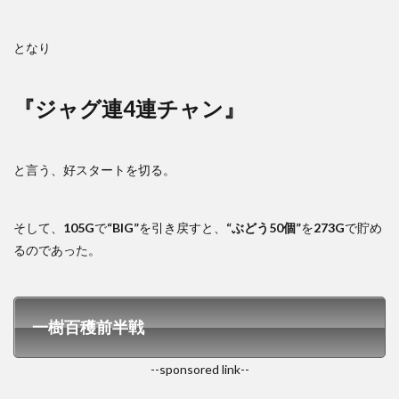
となり
『ジャグ連4連チャン』
と言う、好スタートを切る。
そして、
105G
で
“BIG”
を引き戻すと、
“ぶどう50個”
を
273G
で貯め
るのであった。
一樹百穫前半戦
--sponsored link--