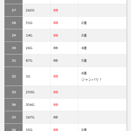
27
262G
BB
28
51G
BB
2連
29
14G
BB
3連
30
26G
RB
4連
31
87G
RB
5連
6連
32
1G
BB
ジャンバリ！
33
250G
BB
34
356G
BB
35
167G
RB
36
15G
BB
2連