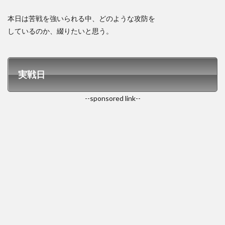
本日は苦戦を強いられる中、どのような攻防を
しているのか、綴りたいと思う。
実戦日
--sponsored link--