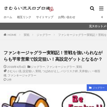
ホーム
相互リンク
サイトマップ
お問い合わせ
元スロットメーカー営業マン
HOME
実戦
ジャグラー
ファンキージャグラー実戦記！苦戦を
ファンキージャグラー実戦記！苦戦を強いられなが
らも平常営業で設定狙い！高設定ゲットとなるか？
2018年4月6日
ジャグラー
,
ファンキージャグラー
,
実戦
さむらい流
,
設定狙い
,
実戦
,
つばめがえし
,
バジリスク絆
,
天井狙い
,
一樹百
穫
,
ファンキージャグラー
2件
ジャグラー