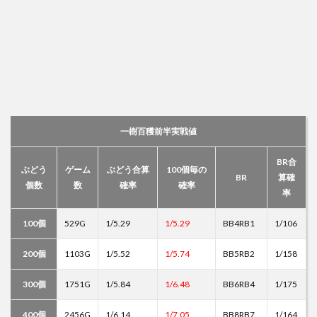
一樹百穫前半実戦値
BR合
ぶどう
ゲーム
ぶどう合算
100個毎の
BR
算確
個数
数
確率
確率
率
100個
529G
1/5.29
1/5.29
BB4RB1
1/106
200個
1103G
1/5.52
1/5.74
BB5RB2
1/158
300個
1751G
1/5.84
1/6.48
BB6RB4
1/175
400個
2456G
1/6.14
1/7.05
BB8RB7
1/164