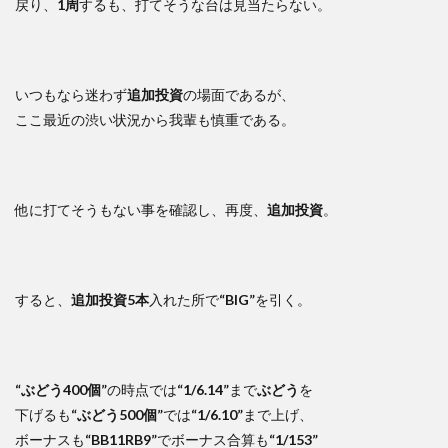
戻り、
1周
するも、打てそうな台は見当たらない。
いつもなら迷わず
追加投資
の場面であるが、
ここ最近の渋い状況から我輩も慎重である。
他に打てそうもない事を確認し、再度、
追加投資
。
すると、
追加投資5本
入れた所で
“BIG”
を引く。
“ぶどう400個”
の時点では
“1/6.14”
まで
ぶどう
を
下げるも
“ぶどう500個”
では
“1/6.10”
まで上げ、
ボーナスも
“BB11RB9”
でボーナス合算も
“1/153”