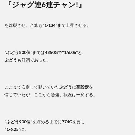
『ジャグ連6連チャン!』
を炸裂させ、合算も
“1/134”
まで上昇させる。
“ぶどう800個”
までは
4850G
で
“1/6.06”
と、
ぶどう
も好調であった。
ここまで安定して動いていた
ぶどう
に
高設定
を
信じていたが、ここから急遽、状況は一変する。
“ぶどう900個”
を貯めるまでに
774G
を要し、
“1/6.25”
に。