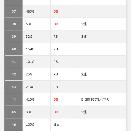
37
483G
BB
38
63G
BB
2連
39
32G
RB
3連
40
154G
RB
41
101G
RB
42
25G
RB
2連
43
210G
RB
44
415G
BB
BIG間937Gハマり
45
83G
BB
2連
46
105G
止め