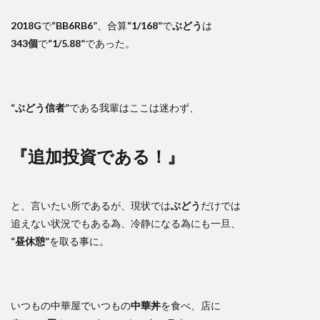
2018G
で
“BB6RB6”
、合算
“1/168”
で
ぶどう
は
343個
で
“1/5.88”
であった。
“ぶどう信者”
である我輩はここは迷わず、
『追加投資である！』
と、言いたい所であるが、現状では
ぶどう
だけでは
追えない状況でもある為、冷静になる為にも一旦、
“昼休憩”
を取る事に。
いつもの中華屋でいつもの
中華丼
を食べ、店に