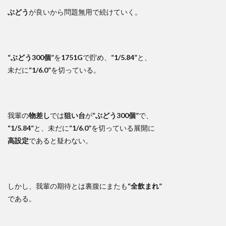
ぶどう
が良いから問題無用で続けていく。
“ぶどう300個”
を
1751G
で貯め、
“1/5.84”
と、
未だに
“1/6.0”
を切っている。
我輩の
物差し
では
狙い台
が
“ぶどう300個”
で、
“1/5.84”
と、未だに
“1/6.0”
を切っている展開に
高設定
であると疑わない。
しかし、我輩の期待とは裏腹にまたも
“全飲まれ”
である。