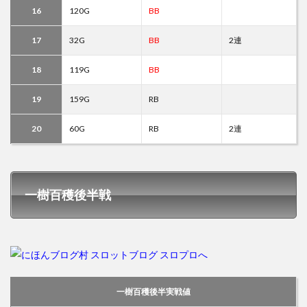
16
120G
BB
17
32G
BB
2連
18
119G
BB
19
159G
RB
20
60G
RB
2連
一樹百穫後半戦
一樹百穫後半実戦値